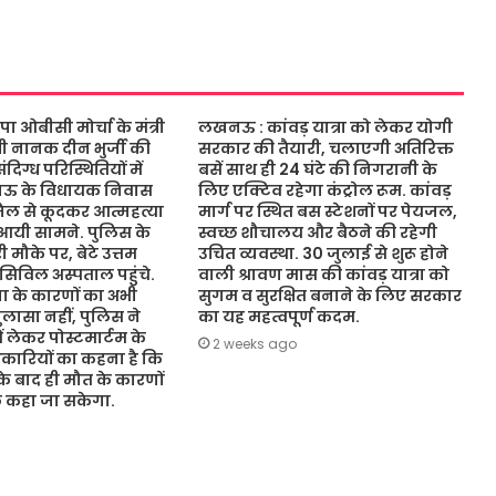
ओबीसी मोर्चा के मंत्री
लखनऊ : कांवड़ यात्रा को लेकर योगी
ंत्री नानक दीन भुर्जी की
सरकार की तैयारी, चलाएगी अतिरिक्त
िग्ध परिस्थितियों में
बसें साथ ही 24 घंटे की निगरानी के
नऊ के विधायक निवास
लिए एक्टिव रहेगा कंट्रोल रूम. कांवड़
जिल से कूदकर आत्महत्या
मार्ग पर स्थित बस स्टेशनों पर पेयजल,
आयी सामने. पुलिस के
स्वच्छ शौचालय और बैठने की रहेगी
 मौके पर, बेटे उत्तम
उचित व्यवस्था. 30 जुलाई से शुरू होने
 सिविल अस्पताल पहुंचे.
वाली श्रावण मास की कांवड़ यात्रा को
 के कारणों का अभी
सुगम व सुरक्षित बनाने के लिए सरकार
ासा नहीं, पुलिस ने
का यह महत्वपूर्ण कदम.
ं लेकर पोस्टमार्टम के
2 weeks ago
कारियों का कहना है कि
 के बाद ही मौत के कारणों
ुछ कहा जा सकेगा.