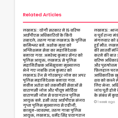
o
r
p
e
k
p
Related Articles
लखनऊ : योगी सरकार ने 15 वरिष्ठ
लखनऊ : भाजपा 
आईपीएस अधिकारियों के किये
व पूर्व राज्य म
तबादले, तरुण गाबा लखनऊ के पुलिस
मंगलवार को संद
कमिश्नर बने. अशोक मुथा को
हुई मौत. लख
अग्निशमन सेवा का महानिदेशक
की सातवीं मं
बनाया गया. अमरेन्द्र कुमार सेंगर को
करने की बात 
पुलिस आयुक्त, लखनऊ से पुलिस
वरिष्ठ अधिकारी
महानिरीक्षक अभिसूचना मुख्यालय
और पुरुषोत्तम
भेजे गए जबकि राम कुमार को
फ़िलहाल घटना
लखनऊ रेंज से गोरखपुर जोन का अपर
आधिकारिक खुल
पुलिस महानिदेशक बनाया गया.
शव को कब्जे मे
नवीन अरोरा को तकनीकी सेवाओं से
लिए भेजा. अधि
वाराणसी जोन और पीयूष मोर्डिया
जांच पूरी होने
वाराणसी जोन से प्रयागराज पुलिस
के संबंध में क
आयुक्त बने. इसी तरह आईपीएस संजय
1 week ago
गुप्ता पुलिस मुख्यालय से एडीजी,
कानून-व्यवस्था, तरुण गाबा पुलिस
आयुक्त, लखनऊ, धर्मेंद्र सिंह प्रयागराज