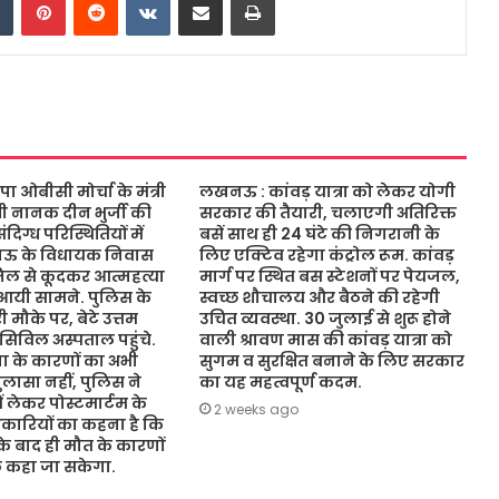
ओबीसी मोर्चा के मंत्री
लखनऊ : कांवड़ यात्रा को लेकर योगी
ंत्री नानक दीन भुर्जी की
सरकार की तैयारी, चलाएगी अतिरिक्त
िग्ध परिस्थितियों में
बसें साथ ही 24 घंटे की निगरानी के
नऊ के विधायक निवास
लिए एक्टिव रहेगा कंट्रोल रूम. कांवड़
जिल से कूदकर आत्महत्या
मार्ग पर स्थित बस स्टेशनों पर पेयजल,
आयी सामने. पुलिस के
स्वच्छ शौचालय और बैठने की रहेगी
 मौके पर, बेटे उत्तम
उचित व्यवस्था. 30 जुलाई से शुरू होने
 सिविल अस्पताल पहुंचे.
वाली श्रावण मास की कांवड़ यात्रा को
 के कारणों का अभी
सुगम व सुरक्षित बनाने के लिए सरकार
ासा नहीं, पुलिस ने
का यह महत्वपूर्ण कदम.
ं लेकर पोस्टमार्टम के
2 weeks ago
कारियों का कहना है कि
 के बाद ही मौत के कारणों
ुछ कहा जा सकेगा.