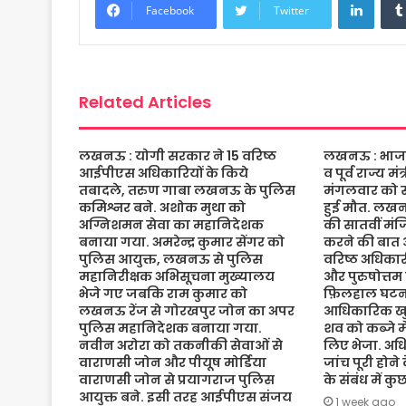
b
t
s
a
l
e
Facebook
Twitter
o
e
A
g
o
r
p
e
k
p
Related Articles
लखनऊ : योगी सरकार ने 15 वरिष्ठ
लखनऊ : भाजपा 
आईपीएस अधिकारियों के किये
व पूर्व राज्य म
तबादले, तरुण गाबा लखनऊ के पुलिस
मंगलवार को संद
कमिश्नर बने. अशोक मुथा को
हुई मौत. लख
अग्निशमन सेवा का महानिदेशक
की सातवीं मं
बनाया गया. अमरेन्द्र कुमार सेंगर को
करने की बात 
पुलिस आयुक्त, लखनऊ से पुलिस
वरिष्ठ अधिकारी
महानिरीक्षक अभिसूचना मुख्यालय
और पुरुषोत्तम
भेजे गए जबकि राम कुमार को
फ़िलहाल घटना
लखनऊ रेंज से गोरखपुर जोन का अपर
आधिकारिक खुल
पुलिस महानिदेशक बनाया गया.
शव को कब्जे मे
नवीन अरोरा को तकनीकी सेवाओं से
लिए भेजा. अधि
वाराणसी जोन और पीयूष मोर्डिया
जांच पूरी होने
वाराणसी जोन से प्रयागराज पुलिस
के संबंध में क
आयुक्त बने. इसी तरह आईपीएस संजय
1 week ago