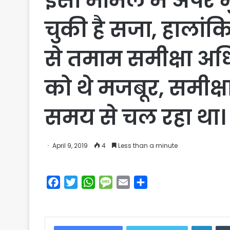
इसी मामले में अपर 
चुकी है सजा, हालांक
से तमाम समीक्षा अ
को थे मजबूर, समीक्ष
समय से चल रहा था।
April 9, 2019
4
Less than a minute
F
T
W
M
E
S
a
w
h
e
m
h
c
i
a
s
a
a
e
t
t
s
i
r
Linke