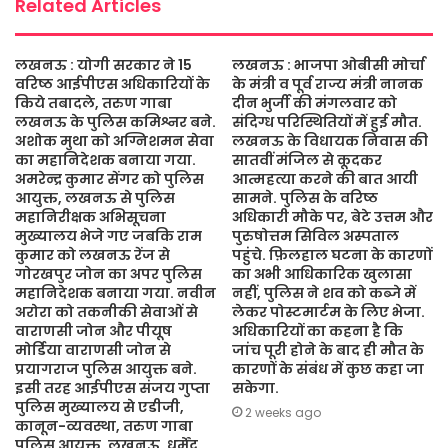
Related Articles
लखनऊ : योगी सरकार ने 15
लखनऊ : भाजपा ओबीसी मोर्चा
वरिष्ठ आईपीएस अधिकारियों के
के मंत्री व पूर्व राज्य मंत्री नानक
किये तबादले, तरुण गाबा
दीन भुर्जी की मंगलवार को
लखनऊ के पुलिस कमिश्नर बने.
संदिग्ध परिस्थितियों में हुई मौत.
अशोक मुथा को अग्निशमन सेवा
लखनऊ के विधायक निवास की
का महानिदेशक बनाया गया.
सातवीं मंजिल से कूदकर
अमरेन्द्र कुमार सेंगर को पुलिस
आत्महत्या करने की बात आयी
आयुक्त, लखनऊ से पुलिस
सामने. पुलिस के वरिष्ठ
महानिरीक्षक अभिसूचना
अधिकारी मौके पर, बेटे उत्तम और
मुख्यालय भेजे गए जबकि राम
पुरुषोत्तम सिविल अस्पताल
कुमार को लखनऊ रेंज से
पहुंचे. फ़िलहाल घटना के कारणों
गोरखपुर जोन का अपर पुलिस
का अभी आधिकारिक खुलासा
महानिदेशक बनाया गया. नवीन
नहीं, पुलिस ने शव को कब्जे में
अरोरा को तकनीकी सेवाओं से
लेकर पोस्टमार्टम के लिए भेजा.
वाराणसी जोन और पीयूष
अधिकारियों का कहना है कि
मोर्डिया वाराणसी जोन से
जांच पूरी होने के बाद ही मौत के
प्रयागराज पुलिस आयुक्त बने.
कारणों के संबंध में कुछ कहा जा
इसी तरह आईपीएस संजय गुप्ता
सकेगा.
पुलिस मुख्यालय से एडीजी,
2 weeks ago
कानून-व्यवस्था, तरुण गाबा
पुलिस आयुक्त, लखनऊ, धर्मेंद्र