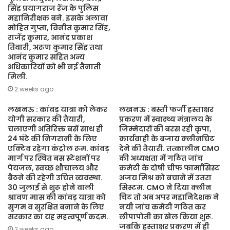
सिंह प्रयागराज रेंज के पुलिस
महानिरीक्षक बने. इसके अलावा
मोहित गुप्ता, विनीत कुमार सिंह,
राजेंद्र कुमार, आनंद प्रकाश
तिवारी, अरुण कुमार सिंह तथा
आनंद कुमार सहित अन्य
अधिकारियों को भी नई तैनाती
मिली.
2 weeks ago
लखनऊ : कांवड़ यात्रा को लेकर
लखनऊ : बस्ती फर्जी हस्ताक्षर
योगी सरकार की तैयारी,
प्रकरण में स्वास्थ्य मंत्रालय के
चलाएगी अतिरिक्त बसें साथ ही
जिम्मेदारों की बरस रही कृपा,
24 घंटे की निगरानी के लिए
कार्यवाही के बजाय क्लीनचिट
एक्टिव रहेगा कंट्रोल रूम. कांवड़
देने की तैयारी. तत्कालीन CMO
मार्ग पर स्थित बस स्टेशनों पर
की अध्यक्षता में गठित जांच
पेयजल, स्वच्छ शौचालय और
कमेटी के दोषी चीफ फार्मासिस्ट
बैठने की रहेगी उचित व्यवस्था.
अजय मिश्र को बचाने में उतरा
30 जुलाई से शुरू होने वाली
सिस्टम. CMO ने दिया क्लीन
श्रावण मास की कांवड़ यात्रा को
चिट तो अब अपर महानिदेशक ने
सुगम व सुरक्षित बनाने के लिए
नयी जांच कमेटी गठित कर
सरकार का यह महत्वपूर्ण कदम.
लीपापोती का खेल किया शुरू.
जबकि हस्ताक्षर प्रकरण में ही
2 weeks ago