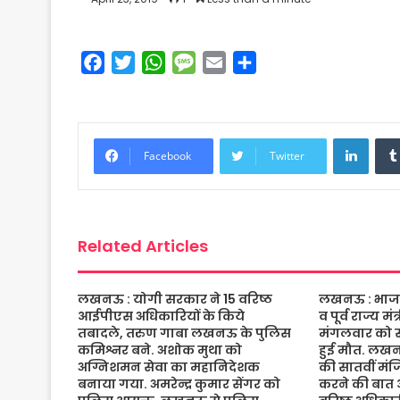
F
T
W
M
E
S
a
w
h
e
m
h
c
i
a
s
a
a
e
t
t
s
i
r
Linke
b
t
s
a
l
e
Facebook
Twitter
o
e
A
g
o
r
p
e
k
p
Related Articles
लखनऊ : योगी सरकार ने 15 वरिष्ठ
लखनऊ : भाजपा 
आईपीएस अधिकारियों के किये
व पूर्व राज्य म
तबादले, तरुण गाबा लखनऊ के पुलिस
मंगलवार को संद
कमिश्नर बने. अशोक मुथा को
हुई मौत. लख
अग्निशमन सेवा का महानिदेशक
की सातवीं मं
बनाया गया. अमरेन्द्र कुमार सेंगर को
करने की बात 