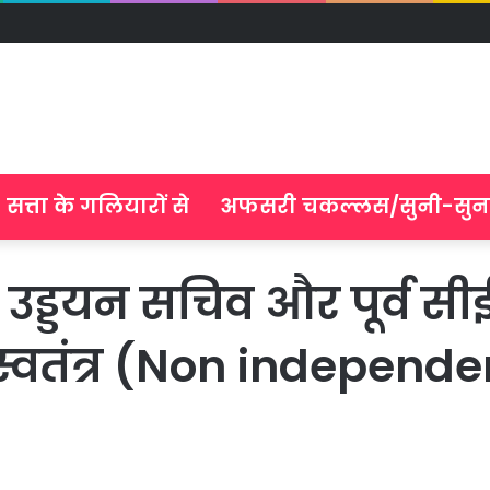
सत्ता के गलियारों से
अफसरी चकल्लस/सुनी-सुन
िक उड्डयन सचिव और पूर्व स
स्वतंत्र (Non independe