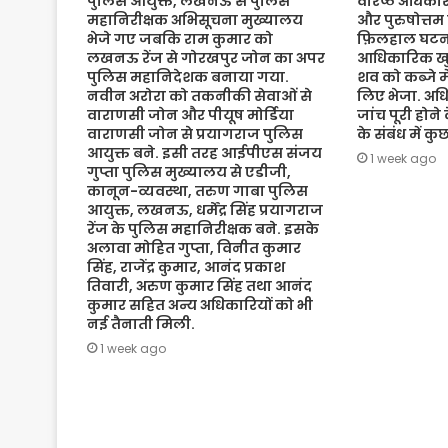
पुलिस आयुक्त, लखनऊ से पुलिस
वरिष्ठ अधिकारी
महानिरीक्षक अभिसूचना मुख्यालय
और पुरुषोत्तम
भेजे गए जबकि राम कुमार को
फ़िलहाल घटना
लखनऊ रेंज से गोरखपुर जोन का अपर
आधिकारिक खुल
पुलिस महानिदेशक बनाया गया.
शव को कब्जे मे
नवीन अरोरा को तकनीकी सेवाओं से
लिए भेजा. अधि
वाराणसी जोन और पीयूष मोर्डिया
जांच पूरी होने
वाराणसी जोन से प्रयागराज पुलिस
के संबंध में क
आयुक्त बने. इसी तरह आईपीएस संजय
1 week ago
गुप्ता पुलिस मुख्यालय से एडीजी,
कानून-व्यवस्था, तरुण गाबा पुलिस
आयुक्त, लखनऊ, धर्मेंद्र सिंह प्रयागराज
रेंज के पुलिस महानिरीक्षक बने. इसके
अलावा मोहित गुप्ता, विनीत कुमार
सिंह, राजेंद्र कुमार, आनंद प्रकाश
तिवारी, अरुण कुमार सिंह तथा आनंद
कुमार सहित अन्य अधिकारियों को भी
नई तैनाती मिली.
1 week ago