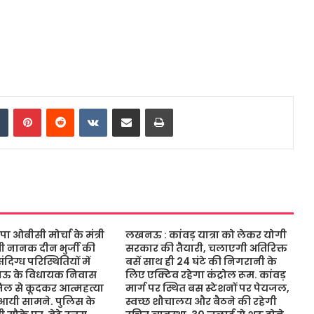
dIn
Tumblr
Pinterest
Reddit
VKontakte
Share via Email
Print
ओबीसी मोर्चा के मंत्री
लखनऊ : कांवड़ यात्रा को लेकर योगी
ंत्री नानक दीन भुर्जी की
सरकार की तैयारी, चलाएगी अतिरिक्त
िग्ध परिस्थितियों में
बसें साथ ही 24 घंटे की निगरानी के
नऊ के विधायक निवास
लिए एक्टिव रहेगा कंट्रोल रूम. कांवड़
जिल से कूदकर आत्महत्या
मार्ग पर स्थित बस स्टेशनों पर पेयजल,
आयी सामने. पुलिस के
स्वच्छ शौचालय और बैठने की रहेगी