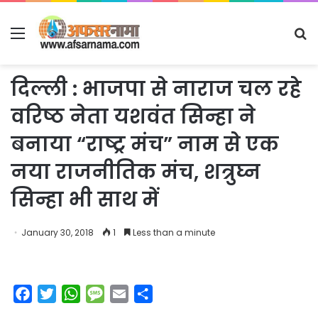
Menu
S
fo
दिल्ली : भाजपा से नाराज चल रहे
वरिष्ठ नेता यशवंत सिन्हा ने
बनाया “राष्ट्र मंच” नाम से एक
नया राजनीतिक मंच, शत्रुघ्न
सिन्हा भी साथ में
January 30, 2018
1
Less than a minute
F
T
W
M
E
S
a
w
h
e
m
h