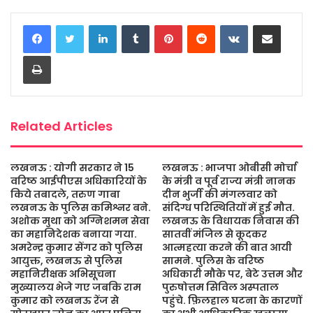
c
i
a
s
a
a
LinkedIn
Tumblr
Pinterest
Reddit
VKontakte
Share via Email
e
t
t
s
i
r
b
t
s
a
l
e
Print
o
e
A
g
o
r
p
e
k
p
Related Articles
लखनऊ : योगी सरकार ने 15
लखनऊ : भाजपा ओबीसी मोर्चा
वरिष्ठ आईपीएस अधिकारियों के
के मंत्री व पूर्व राज्य मंत्री नानक
किये तबादले, तरुण गाबा
दीन भुर्जी की मंगलवार को
लखनऊ के पुलिस कमिश्नर बने.
संदिग्ध परिस्थितियों में हुई मौत.
अशोक मुथा को अग्निशमन सेवा
लखनऊ के विधायक निवास की
का महानिदेशक बनाया गया.
सातवीं मंजिल से कूदकर
अमरेन्द्र कुमार सेंगर को पुलिस
आत्महत्या करने की बात आयी
आयुक्त, लखनऊ से पुलिस
सामने. पुलिस के वरिष्ठ
महानिरीक्षक अभिसूचना
अधिकारी मौके पर, बेटे उत्तम और
मुख्यालय भेजे गए जबकि राम
पुरुषोत्तम सिविल अस्पताल
कुमार को लखनऊ रेंज से
पहुंचे. फ़िलहाल घटना के कारणों