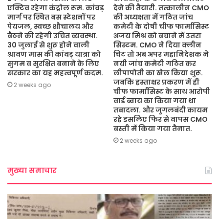
एक्टिव रहेगा कंट्रोल रूम. कांवड़
देने की तैयारी. तत्कालीन CMO
मार्ग पर स्थित बस स्टेशनों पर
की अध्यक्षता में गठित जांच
पेयजल, स्वच्छ शौचालय और
कमेटी के दोषी चीफ फार्मासिस्ट
बैठने की रहेगी उचित व्यवस्था.
अजय मिश्र को बचाने में उतरा
30 जुलाई से शुरू होने वाली
सिस्टम. CMO ने दिया क्लीन
श्रावण मास की कांवड़ यात्रा को
चिट तो अब अपर महानिदेशक ने
सुगम व सुरक्षित बनाने के लिए
नयी जांच कमेटी गठित कर
सरकार का यह महत्वपूर्ण कदम.
लीपापोती का खेल किया शुरू.
जबकि हस्ताक्षर प्रकरण में ही
2 weeks ago
चीफ फार्मासिस्ट के साथ आरोपी
वार्ड ब्वाय का किया गया था
तबादला. और जुगलबंदी कायम
रहे इसलिए फिर से वापस CMO
बस्ती में किया गया तैनात.
2 weeks ago
मुख्या समाचार