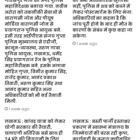
गोरखपुर जोन का अपर पुलिस
का अभी आधिकारिक खुलासा
महानिदेशक बनाया गया. नवीन
नहीं, पुलिस ने शव को कब्जे में
अरोरा को तकनीकी सेवाओं से
लेकर पोस्टमार्टम के लिए भेजा.
वाराणसी जोन और पीयूष
अधिकारियों का कहना है कि
मोर्डिया वाराणसी जोन से
जांच पूरी होने के बाद ही मौत के
प्रयागराज पुलिस आयुक्त बने.
कारणों के संबंध में कुछ कहा जा
इसी तरह आईपीएस संजय गुप्ता
सकेगा.
पुलिस मुख्यालय से एडीजी,
1 week ago
कानून-व्यवस्था, तरुण गाबा
पुलिस आयुक्त, लखनऊ, धर्मेंद्र
सिंह प्रयागराज रेंज के पुलिस
महानिरीक्षक बने. इसके अलावा
मोहित गुप्ता, विनीत कुमार सिंह,
राजेंद्र कुमार, आनंद प्रकाश
तिवारी, अरुण कुमार सिंह तथा
आनंद कुमार सहित अन्य
अधिकारियों को भी नई तैनाती
मिली.
1 week ago
लखनऊ : कांवड़ यात्रा को लेकर
लखनऊ : बस्ती फर्जी हस्ताक्षर
योगी सरकार की तैयारी,
प्रकरण में स्वास्थ्य मंत्रालय के
चलाएगी अतिरिक्त बसें साथ ही
जिम्मेदारों की बरस रही कृपा,
24 घंटे की निगरानी के लिए
कार्यवाही के बजाय क्लीनचिट