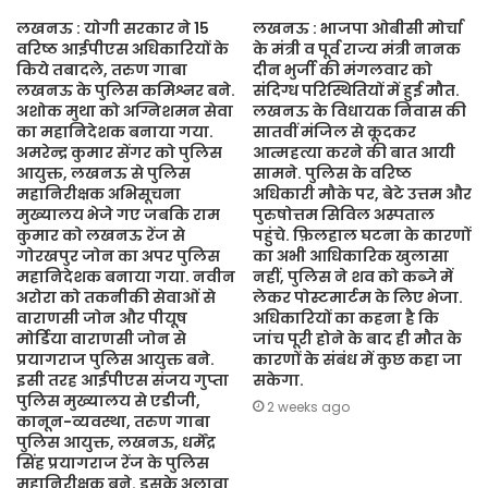
लखनऊ : योगी सरकार ने 15
लखनऊ : भाजपा ओबीसी मोर्चा
वरिष्ठ आईपीएस अधिकारियों के
के मंत्री व पूर्व राज्य मंत्री नानक
किये तबादले, तरुण गाबा
दीन भुर्जी की मंगलवार को
लखनऊ के पुलिस कमिश्नर बने.
संदिग्ध परिस्थितियों में हुई मौत.
अशोक मुथा को अग्निशमन सेवा
लखनऊ के विधायक निवास की
का महानिदेशक बनाया गया.
सातवीं मंजिल से कूदकर
अमरेन्द्र कुमार सेंगर को पुलिस
आत्महत्या करने की बात आयी
आयुक्त, लखनऊ से पुलिस
सामने. पुलिस के वरिष्ठ
महानिरीक्षक अभिसूचना
अधिकारी मौके पर, बेटे उत्तम और
मुख्यालय भेजे गए जबकि राम
पुरुषोत्तम सिविल अस्पताल
कुमार को लखनऊ रेंज से
पहुंचे. फ़िलहाल घटना के कारणों
गोरखपुर जोन का अपर पुलिस
का अभी आधिकारिक खुलासा
महानिदेशक बनाया गया. नवीन
नहीं, पुलिस ने शव को कब्जे में
अरोरा को तकनीकी सेवाओं से
लेकर पोस्टमार्टम के लिए भेजा.
वाराणसी जोन और पीयूष
अधिकारियों का कहना है कि
मोर्डिया वाराणसी जोन से
जांच पूरी होने के बाद ही मौत के
प्रयागराज पुलिस आयुक्त बने.
कारणों के संबंध में कुछ कहा जा
इसी तरह आईपीएस संजय गुप्ता
सकेगा.
पुलिस मुख्यालय से एडीजी,
2 weeks ago
कानून-व्यवस्था, तरुण गाबा
पुलिस आयुक्त, लखनऊ, धर्मेंद्र
सिंह प्रयागराज रेंज के पुलिस
महानिरीक्षक बने. इसके अलावा