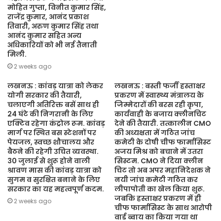
मोहित गुप्ता, विनीत कुमार सिंह,
राजेंद्र कुमार, आनंद प्रकाश
तिवारी, अरुण कुमार सिंह तथा
आनंद कुमार सहित अन्य
अधिकारियों को भी नई तैनाती
मिली.
2 weeks ago
लखनऊ : कांवड़ यात्रा को लेकर
लखनऊ : बस्ती फर्जी हस्ताक्षर
योगी सरकार की तैयारी,
प्रकरण में स्वास्थ्य मंत्रालय के
चलाएगी अतिरिक्त बसें साथ ही
जिम्मेदारों की बरस रही कृपा,
24 घंटे की निगरानी के लिए
कार्यवाही के बजाय क्लीनचिट
एक्टिव रहेगा कंट्रोल रूम. कांवड़
देने की तैयारी. तत्कालीन CMO
मार्ग पर स्थित बस स्टेशनों पर
की अध्यक्षता में गठित जांच
पेयजल, स्वच्छ शौचालय और
कमेटी के दोषी चीफ फार्मासिस्ट
बैठने की रहेगी उचित व्यवस्था.
अजय मिश्र को बचाने में उतरा
30 जुलाई से शुरू होने वाली
सिस्टम. CMO ने दिया क्लीन
श्रावण मास की कांवड़ यात्रा को
चिट तो अब अपर महानिदेशक ने
सुगम व सुरक्षित बनाने के लिए
नयी जांच कमेटी गठित कर
सरकार का यह महत्वपूर्ण कदम.
लीपापोती का खेल किया शुरू.
जबकि हस्ताक्षर प्रकरण में ही
2 weeks ago
चीफ फार्मासिस्ट के साथ आरोपी
वार्ड ब्वाय का किया गया था