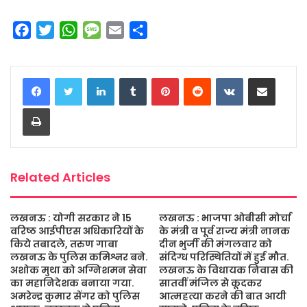
F
T
W
M
E
S
a
w
h
e
m
h
c
i
a
s
a
a
LinkedIn
Tumblr
Pinterest
Reddit
VKontakte
Share via Email
e
t
t
s
i
r
b
t
s
a
l
e
Print
o
e
A
g
o
r
p
e
k
p
Related Articles
लखनऊ : योगी सरकार ने 15
लखनऊ : भाजपा ओबीसी मोर्चा
वरिष्ठ आईपीएस अधिकारियों के
के मंत्री व पूर्व राज्य मंत्री नानक
किये तबादले, तरुण गाबा
दीन भुर्जी की मंगलवार को
लखनऊ के पुलिस कमिश्नर बने.
संदिग्ध परिस्थितियों में हुई मौत.
अशोक मुथा को अग्निशमन सेवा
लखनऊ के विधायक निवास की
का महानिदेशक बनाया गया.
सातवीं मंजिल से कूदकर
अमरेन्द्र कुमार सेंगर को पुलिस
आत्महत्या करने की बात आयी