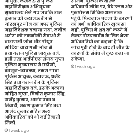
आयुक्त, लखनऊ से पुलिस
सामने. पुलिस के वरिष्ठ
महानिरीक्षक अभिसूचना
अधिकारी मौके पर, बेटे उत्तम और
मुख्यालय भेजे गए जबकि राम
पुरुषोत्तम सिविल अस्पताल
कुमार को लखनऊ रेंज से
पहुंचे. फ़िलहाल घटना के कारणों
गोरखपुर जोन का अपर पुलिस
का अभी आधिकारिक खुलासा
महानिदेशक बनाया गया. नवीन
नहीं, पुलिस ने शव को कब्जे में
अरोरा को तकनीकी सेवाओं से
लेकर पोस्टमार्टम के लिए भेजा.
वाराणसी जोन और पीयूष
अधिकारियों का कहना है कि
मोर्डिया वाराणसी जोन से
जांच पूरी होने के बाद ही मौत के
प्रयागराज पुलिस आयुक्त बने.
कारणों के संबंध में कुछ कहा जा
इसी तरह आईपीएस संजय गुप्ता
सकेगा.
पुलिस मुख्यालय से एडीजी,
1 week ago
कानून-व्यवस्था, तरुण गाबा
पुलिस आयुक्त, लखनऊ, धर्मेंद्र
सिंह प्रयागराज रेंज के पुलिस
महानिरीक्षक बने. इसके अलावा
मोहित गुप्ता, विनीत कुमार सिंह,
राजेंद्र कुमार, आनंद प्रकाश
तिवारी, अरुण कुमार सिंह तथा
आनंद कुमार सहित अन्य
अधिकारियों को भी नई तैनाती
मिली.
1 week ago