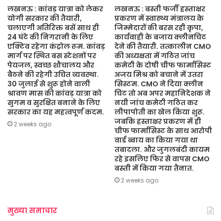
लखनऊ : कांवड़ यात्रा को लेकर
लखनऊ : बस्ती फर्जी हस्ताक्षर
योगी सरकार की तैयारी,
प्रकरण में स्वास्थ्य मंत्रालय के
चलाएगी अतिरिक्त बसें साथ ही
जिम्मेदारों की बरस रही कृपा,
24 घंटे की निगरानी के लिए
कार्यवाही के बजाय क्लीनचिट
एक्टिव रहेगा कंट्रोल रूम. कांवड़
देने की तैयारी. तत्कालीन CMO
मार्ग पर स्थित बस स्टेशनों पर
की अध्यक्षता में गठित जांच
पेयजल, स्वच्छ शौचालय और
कमेटी के दोषी चीफ फार्मासिस्ट
बैठने की रहेगी उचित व्यवस्था.
अजय मिश्र को बचाने में उतरा
30 जुलाई से शुरू होने वाली
सिस्टम. CMO ने दिया क्लीन
श्रावण मास की कांवड़ यात्रा को
चिट तो अब अपर महानिदेशक ने
सुगम व सुरक्षित बनाने के लिए
नयी जांच कमेटी गठित कर
सरकार का यह महत्वपूर्ण कदम.
लीपापोती का खेल किया शुरू.
जबकि हस्ताक्षर प्रकरण में ही
2 weeks ago
चीफ फार्मासिस्ट के साथ आरोपी
वार्ड ब्वाय का किया गया था
तबादला. और जुगलबंदी कायम
रहे इसलिए फिर से वापस CMO
बस्ती में किया गया तैनात.
2 weeks ago
मुख्या समाचार