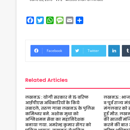
F
T
W
M
E
S
a
w
h
e
m
h
c
i
a
s
a
a
e
t
t
s
i
r
Linke
b
t
s
a
l
e
Facebook
Twitter
o
e
A
g
o
r
p
e
k
p
Related Articles
लखनऊ : योगी सरकार ने 15 वरिष्ठ
लखनऊ : भाजपा 
आईपीएस अधिकारियों के किये
व पूर्व राज्य म
तबादले, तरुण गाबा लखनऊ के पुलिस
मंगलवार को संद
कमिश्नर बने. अशोक मुथा को
हुई मौत. लख
अग्निशमन सेवा का महानिदेशक
की सातवीं मं
बनाया गया. अमरेन्द्र कुमार सेंगर को
करने की बात 