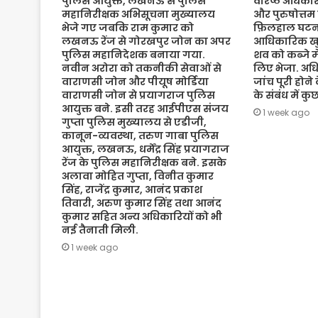
पुलिस आयुक्त, लखनऊ से पुलिस
वरिष्ठ अधिकारी
महानिरीक्षक अभिसूचना मुख्यालय
और पुरुषोत्तम
भेजे गए जबकि राम कुमार को
फ़िलहाल घटना
लखनऊ रेंज से गोरखपुर जोन का अपर
आधिकारिक खुल
पुलिस महानिदेशक बनाया गया.
शव को कब्जे मे
नवीन अरोरा को तकनीकी सेवाओं से
लिए भेजा. अधि
वाराणसी जोन और पीयूष मोर्डिया
जांच पूरी होने
वाराणसी जोन से प्रयागराज पुलिस
के संबंध में क
आयुक्त बने. इसी तरह आईपीएस संजय
1 week ago
गुप्ता पुलिस मुख्यालय से एडीजी,
कानून-व्यवस्था, तरुण गाबा पुलिस
आयुक्त, लखनऊ, धर्मेंद्र सिंह प्रयागराज
रेंज के पुलिस महानिरीक्षक बने. इसके
अलावा मोहित गुप्ता, विनीत कुमार
सिंह, राजेंद्र कुमार, आनंद प्रकाश
तिवारी, अरुण कुमार सिंह तथा आनंद
कुमार सहित अन्य अधिकारियों को भी
नई तैनाती मिली.
1 week ago