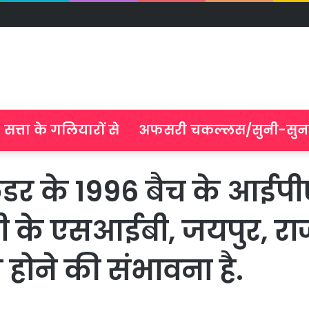
सत्ता के गलियारों से
अफसरी चकल्लस/सुनी-सुन
ेश कैडर के 1996 बैच के आई
ी के एसआईबी, जयपुर, राज
त होने की संभावना है.