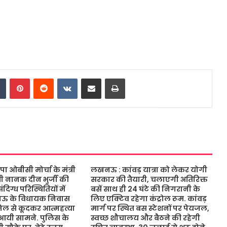
dIn
Tumblr
Pinterest
Reddit
VKontakte
Share via Email
Print
ओबीसी मोर्चा के मंत्री
लखनऊ : कांवड़ यात्रा को लेकर योगी
ंत्री नानक दीन भुर्जी की
सरकार की तैयारी, चलाएगी अतिरिक्त
िग्ध परिस्थितियों में
बसें साथ ही 24 घंटे की निगरानी के
नऊ के विधायक निवास
लिए एक्टिव रहेगा कंट्रोल रूम. कांवड़
जिल से कूदकर आत्महत्या
मार्ग पर स्थित बस स्टेशनों पर पेयजल,
आयी सामने. पुलिस के
स्वच्छ शौचालय और बैठने की रहेगी