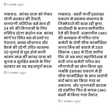
1 week ago
लखनऊ : कांवड़ यात्रा को लेकर
लखनऊ : बस्ती फर्जी हस्ताक्षर
योगी सरकार की तैयारी,
प्रकरण में स्वास्थ्य मंत्रालय के
चलाएगी अतिरिक्त बसें साथ ही
जिम्मेदारों की बरस रही कृपा,
24 घंटे की निगरानी के लिए
कार्यवाही के बजाय क्लीनचिट
एक्टिव रहेगा कंट्रोल रूम. कांवड़
देने की तैयारी. तत्कालीन CMO
मार्ग पर स्थित बस स्टेशनों पर
की अध्यक्षता में गठित जांच
पेयजल, स्वच्छ शौचालय और
कमेटी के दोषी चीफ फार्मासिस्ट
बैठने की रहेगी उचित व्यवस्था.
अजय मिश्र को बचाने में उतरा
30 जुलाई से शुरू होने वाली
सिस्टम. CMO ने दिया क्लीन
श्रावण मास की कांवड़ यात्रा को
चिट तो अब अपर महानिदेशक ने
सुगम व सुरक्षित बनाने के लिए
नयी जांच कमेटी गठित कर
सरकार का यह महत्वपूर्ण कदम.
लीपापोती का खेल किया शुरू.
जबकि हस्ताक्षर प्रकरण में ही
2 weeks ago
चीफ फार्मासिस्ट के साथ आरोपी
वार्ड ब्वाय का किया गया था
तबादला. और जुगलबंदी कायम
रहे इसलिए फिर से वापस CMO
बस्ती में किया गया तैनात.
2 weeks ago