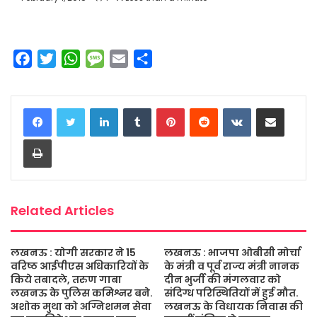
F
T
W
M
E
S
a
w
h
e
m
h
c
i
a
s
a
a
LinkedIn
Tumblr
Pinterest
Reddit
VKontakte
Share via Email
e
t
t
s
i
r
b
t
s
a
l
e
Print
o
e
A
g
o
r
p
e
k
p
Related Articles
लखनऊ : योगी सरकार ने 15
लखनऊ : भाजपा ओबीसी मोर्चा
वरिष्ठ आईपीएस अधिकारियों के
के मंत्री व पूर्व राज्य मंत्री नानक
किये तबादले, तरुण गाबा
दीन भुर्जी की मंगलवार को
लखनऊ के पुलिस कमिश्नर बने.
संदिग्ध परिस्थितियों में हुई मौत.
अशोक मुथा को अग्निशमन सेवा
लखनऊ के विधायक निवास की