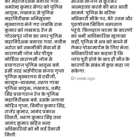
का महानिदेशक बनाया गया.
सातवीं मंजिल से कूदकर
अमरेन्द्र कुमार सेंगर को पुलिस
आत्महत्या करने की बात आयी
आयुक्त, लखनऊ से पुलिस
सामने. पुलिस के वरिष्ठ
महानिरीक्षक अभिसूचना
अधिकारी मौके पर, बेटे उत्तम और
मुख्यालय भेजे गए जबकि राम
पुरुषोत्तम सिविल अस्पताल
कुमार को लखनऊ रेंज से
पहुंचे. फ़िलहाल घटना के कारणों
गोरखपुर जोन का अपर पुलिस
का अभी आधिकारिक खुलासा
महानिदेशक बनाया गया. नवीन
नहीं, पुलिस ने शव को कब्जे में
अरोरा को तकनीकी सेवाओं से
लेकर पोस्टमार्टम के लिए भेजा.
वाराणसी जोन और पीयूष
अधिकारियों का कहना है कि
मोर्डिया वाराणसी जोन से
जांच पूरी होने के बाद ही मौत के
प्रयागराज पुलिस आयुक्त बने.
कारणों के संबंध में कुछ कहा जा
इसी तरह आईपीएस संजय गुप्ता
सकेगा.
पुलिस मुख्यालय से एडीजी,
1 week ago
कानून-व्यवस्था, तरुण गाबा
पुलिस आयुक्त, लखनऊ, धर्मेंद्र
सिंह प्रयागराज रेंज के पुलिस
महानिरीक्षक बने. इसके अलावा
मोहित गुप्ता, विनीत कुमार सिंह,
राजेंद्र कुमार, आनंद प्रकाश
तिवारी, अरुण कुमार सिंह तथा
आनंद कुमार सहित अन्य
अधिकारियों को भी नई तैनाती
मिली.