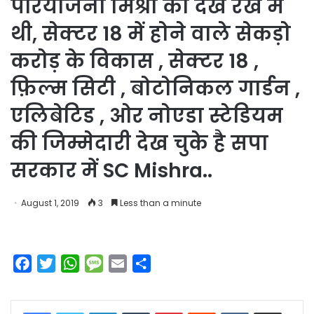
परियोजना मिश्रा की देख रेख में
थी, सेक्टर 18 में होने वाले सेकड़ो
करोड़ के विकास , सेक्टर 18 ,
फ़िल्म सिटी , बोटोनिकल गार्डन ,
एलिबेटिड , ओर नोएडा स्टेडियम
की जिम्मेदारी देख चुके है सपा
सरकार में SC Mishra..
August 1, 2019
3
Less than a minute
F
T
W
M
E
S
a
w
h
e
m
h
c
i
a
s
a
a
LinkedIn
Tumblr
Pinterest
Reddit
VKontakte
Share via Email