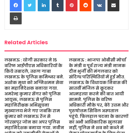
e
t
t
s
i
r
b
t
s
a
l
e
Print
o
e
A
g
o
r
p
e
k
p
Related Articles
लखनऊ : योगी सरकार ने 15
लखनऊ : भाजपा ओबीसी मोर्चा
वरिष्ठ आईपीएस अधिकारियों के
के मंत्री व पूर्व राज्य मंत्री नानक
किये तबादले, तरुण गाबा
दीन भुर्जी की मंगलवार को
लखनऊ के पुलिस कमिश्नर बने.
संदिग्ध परिस्थितियों में हुई मौत.
अशोक मुथा को अग्निशमन सेवा
लखनऊ के विधायक निवास की
का महानिदेशक बनाया गया.
सातवीं मंजिल से कूदकर
अमरेन्द्र कुमार सेंगर को पुलिस
आत्महत्या करने की बात आयी
आयुक्त, लखनऊ से पुलिस
सामने. पुलिस के वरिष्ठ
महानिरीक्षक अभिसूचना
अधिकारी मौके पर, बेटे उत्तम और
मुख्यालय भेजे गए जबकि राम
पुरुषोत्तम सिविल अस्पताल
कुमार को लखनऊ रेंज से
पहुंचे. फ़िलहाल घटना के कारणों
गोरखपुर जोन का अपर पुलिस
का अभी आधिकारिक खुलासा
महानिदेशक बनाया गया. नवीन
नहीं, पुलिस ने शव को कब्जे में