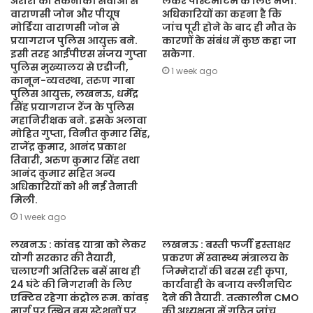
अरोरा को तकनीकी सेवाओं से
लेकर पोस्टमार्टम के लिए भेजा.
वाराणसी जोन और पीयूष
अधिकारियों का कहना है कि
मोर्डिया वाराणसी जोन से
जांच पूरी होने के बाद ही मौत के
प्रयागराज पुलिस आयुक्त बने.
कारणों के संबंध में कुछ कहा जा
इसी तरह आईपीएस संजय गुप्ता
सकेगा.
पुलिस मुख्यालय से एडीजी,
1 week ago
कानून-व्यवस्था, तरुण गाबा
पुलिस आयुक्त, लखनऊ, धर्मेंद्र
सिंह प्रयागराज रेंज के पुलिस
महानिरीक्षक बने. इसके अलावा
मोहित गुप्ता, विनीत कुमार सिंह,
राजेंद्र कुमार, आनंद प्रकाश
तिवारी, अरुण कुमार सिंह तथा
आनंद कुमार सहित अन्य
अधिकारियों को भी नई तैनाती
मिली.
1 week ago
लखनऊ : कांवड़ यात्रा को लेकर
लखनऊ : बस्ती फर्जी हस्ताक्षर
योगी सरकार की तैयारी,
प्रकरण में स्वास्थ्य मंत्रालय के
चलाएगी अतिरिक्त बसें साथ ही
जिम्मेदारों की बरस रही कृपा,
24 घंटे की निगरानी के लिए
कार्यवाही के बजाय क्लीनचिट
एक्टिव रहेगा कंट्रोल रूम. कांवड़
देने की तैयारी. तत्कालीन CMO
मार्ग पर स्थित बस स्टेशनों पर
की अध्यक्षता में गठित जांच