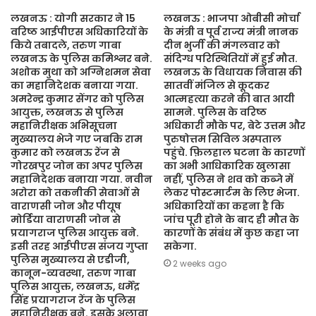
लखनऊ : योगी सरकार ने 15
लखनऊ : भाजपा ओबीसी मोर्चा
वरिष्ठ आईपीएस अधिकारियों के
के मंत्री व पूर्व राज्य मंत्री नानक
किये तबादले, तरुण गाबा
दीन भुर्जी की मंगलवार को
लखनऊ के पुलिस कमिश्नर बने.
संदिग्ध परिस्थितियों में हुई मौत.
अशोक मुथा को अग्निशमन सेवा
लखनऊ के विधायक निवास की
का महानिदेशक बनाया गया.
सातवीं मंजिल से कूदकर
अमरेन्द्र कुमार सेंगर को पुलिस
आत्महत्या करने की बात आयी
आयुक्त, लखनऊ से पुलिस
सामने. पुलिस के वरिष्ठ
महानिरीक्षक अभिसूचना
अधिकारी मौके पर, बेटे उत्तम और
मुख्यालय भेजे गए जबकि राम
पुरुषोत्तम सिविल अस्पताल
कुमार को लखनऊ रेंज से
पहुंचे. फ़िलहाल घटना के कारणों
गोरखपुर जोन का अपर पुलिस
का अभी आधिकारिक खुलासा
महानिदेशक बनाया गया. नवीन
नहीं, पुलिस ने शव को कब्जे में
अरोरा को तकनीकी सेवाओं से
लेकर पोस्टमार्टम के लिए भेजा.
वाराणसी जोन और पीयूष
अधिकारियों का कहना है कि
मोर्डिया वाराणसी जोन से
जांच पूरी होने के बाद ही मौत के
प्रयागराज पुलिस आयुक्त बने.
कारणों के संबंध में कुछ कहा जा
इसी तरह आईपीएस संजय गुप्ता
सकेगा.
पुलिस मुख्यालय से एडीजी,
2 weeks ago
कानून-व्यवस्था, तरुण गाबा
पुलिस आयुक्त, लखनऊ, धर्मेंद्र
सिंह प्रयागराज रेंज के पुलिस
महानिरीक्षक बने. इसके अलावा