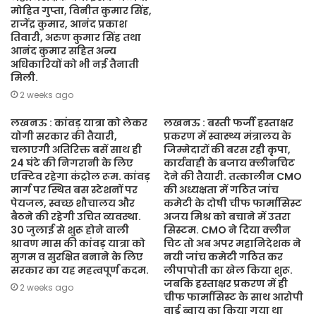
मोहित गुप्ता, विनीत कुमार सिंह,
राजेंद्र कुमार, आनंद प्रकाश
तिवारी, अरुण कुमार सिंह तथा
आनंद कुमार सहित अन्य
अधिकारियों को भी नई तैनाती
मिली.
2 weeks ago
लखनऊ : कांवड़ यात्रा को लेकर
लखनऊ : बस्ती फर्जी हस्ताक्षर
योगी सरकार की तैयारी,
प्रकरण में स्वास्थ्य मंत्रालय के
चलाएगी अतिरिक्त बसें साथ ही
जिम्मेदारों की बरस रही कृपा,
24 घंटे की निगरानी के लिए
कार्यवाही के बजाय क्लीनचिट
एक्टिव रहेगा कंट्रोल रूम. कांवड़
देने की तैयारी. तत्कालीन CMO
मार्ग पर स्थित बस स्टेशनों पर
की अध्यक्षता में गठित जांच
पेयजल, स्वच्छ शौचालय और
कमेटी के दोषी चीफ फार्मासिस्ट
बैठने की रहेगी उचित व्यवस्था.
अजय मिश्र को बचाने में उतरा
30 जुलाई से शुरू होने वाली
सिस्टम. CMO ने दिया क्लीन
श्रावण मास की कांवड़ यात्रा को
चिट तो अब अपर महानिदेशक ने
सुगम व सुरक्षित बनाने के लिए
नयी जांच कमेटी गठित कर
सरकार का यह महत्वपूर्ण कदम.
लीपापोती का खेल किया शुरू.
जबकि हस्ताक्षर प्रकरण में ही
2 weeks ago
चीफ फार्मासिस्ट के साथ आरोपी
वार्ड ब्वाय का किया गया था