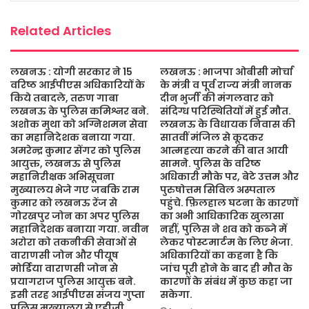
k
p
Related Articles
लखनऊ : योगी सरकार ने 15
लखनऊ : भाजपा ओबीसी मोर्चा
वरिष्ठ आईपीएस अधिकारियों के
के मंत्री व पूर्व राज्य मंत्री नानक
किये तबादले, तरुण गाबा
दीन भुर्जी की मंगलवार को
लखनऊ के पुलिस कमिश्नर बने.
संदिग्ध परिस्थितियों में हुई मौत.
अशोक मुथा को अग्निशमन सेवा
लखनऊ के विधायक निवास की
का महानिदेशक बनाया गया.
सातवीं मंजिल से कूदकर
अमरेन्द्र कुमार सेंगर को पुलिस
आत्महत्या करने की बात आयी
आयुक्त, लखनऊ से पुलिस
सामने. पुलिस के वरिष्ठ
महानिरीक्षक अभिसूचना
अधिकारी मौके पर, बेटे उत्तम और
मुख्यालय भेजे गए जबकि राम
पुरुषोत्तम सिविल अस्पताल
कुमार को लखनऊ रेंज से
पहुंचे. फ़िलहाल घटना के कारणों
गोरखपुर जोन का अपर पुलिस
का अभी आधिकारिक खुलासा
महानिदेशक बनाया गया. नवीन
नहीं, पुलिस ने शव को कब्जे में
अरोरा को तकनीकी सेवाओं से
लेकर पोस्टमार्टम के लिए भेजा.
वाराणसी जोन और पीयूष
अधिकारियों का कहना है कि
मोर्डिया वाराणसी जोन से
जांच पूरी होने के बाद ही मौत के
प्रयागराज पुलिस आयुक्त बने.
कारणों के संबंध में कुछ कहा जा
इसी तरह आईपीएस संजय गुप्ता
सकेगा.
पुलिस मुख्यालय से एडीजी,