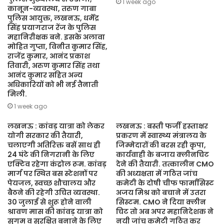
1 week ago
कानून-व्यवस्था, तरुण गाबा
पुलिस आयुक्त, लखनऊ, धर्मेंद्र
सिंह प्रयागराज रेंज के पुलिस
महानिरीक्षक बने. इसके अलावा
मोहित गुप्ता, विनीत कुमार सिंह,
राजेंद्र कुमार, आनंद प्रकाश
तिवारी, अरुण कुमार सिंह तथा
आनंद कुमार सहित अन्य
अधिकारियों को भी नई तैनाती
मिली.
1 week ago
लखनऊ : कांवड़ यात्रा को लेकर
लखनऊ : बस्ती फर्जी हस्ताक्षर
योगी सरकार की तैयारी,
प्रकरण में स्वास्थ्य मंत्रालय के
चलाएगी अतिरिक्त बसें साथ ही
जिम्मेदारों की बरस रही कृपा,
24 घंटे की निगरानी के लिए
कार्यवाही के बजाय क्लीनचिट
एक्टिव रहेगा कंट्रोल रूम. कांवड़
देने की तैयारी. तत्कालीन CMO
मार्ग पर स्थित बस स्टेशनों पर
की अध्यक्षता में गठित जांच
पेयजल, स्वच्छ शौचालय और
कमेटी के दोषी चीफ फार्मासिस्ट
बैठने की रहेगी उचित व्यवस्था.
अजय मिश्र को बचाने में उतरा
30 जुलाई से शुरू होने वाली
सिस्टम. CMO ने दिया क्लीन
श्रावण मास की कांवड़ यात्रा को
चिट तो अब अपर महानिदेशक ने
सुगम व सुरक्षित बनाने के लिए
नयी जांच कमेटी गठित कर