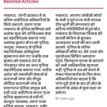
Related Articles
लखनऊ : योगी सरकार ने 15
लखनऊ : भाजपा ओबीसी मोर्चा
वरिष्ठ आईपीएस अधिकारियों के
के मंत्री व पूर्व राज्य मंत्री नानक
किये तबादले, तरुण गाबा
दीन भुर्जी की मंगलवार को
लखनऊ के पुलिस कमिश्नर बने.
संदिग्ध परिस्थितियों में हुई मौत.
अशोक मुथा को अग्निशमन सेवा
लखनऊ के विधायक निवास की
का महानिदेशक बनाया गया.
सातवीं मंजिल से कूदकर
अमरेन्द्र कुमार सेंगर को पुलिस
आत्महत्या करने की बात आयी
आयुक्त, लखनऊ से पुलिस
सामने. पुलिस के वरिष्ठ
महानिरीक्षक अभिसूचना
अधिकारी मौके पर, बेटे उत्तम और
मुख्यालय भेजे गए जबकि राम
पुरुषोत्तम सिविल अस्पताल
कुमार को लखनऊ रेंज से
पहुंचे. फ़िलहाल घटना के कारणों
गोरखपुर जोन का अपर पुलिस
का अभी आधिकारिक खुलासा
महानिदेशक बनाया गया. नवीन
नहीं, पुलिस ने शव को कब्जे में
अरोरा को तकनीकी सेवाओं से
लेकर पोस्टमार्टम के लिए भेजा.
वाराणसी जोन और पीयूष
अधिकारियों का कहना है कि
मोर्डिया वाराणसी जोन से
जांच पूरी होने के बाद ही मौत के
प्रयागराज पुलिस आयुक्त बने.
कारणों के संबंध में कुछ कहा जा
इसी तरह आईपीएस संजय गुप्ता
सकेगा.
पुलिस मुख्यालय से एडीजी,
1 week ago
कानून-व्यवस्था, तरुण गाबा
पुलिस आयुक्त, लखनऊ, धर्मेंद्र