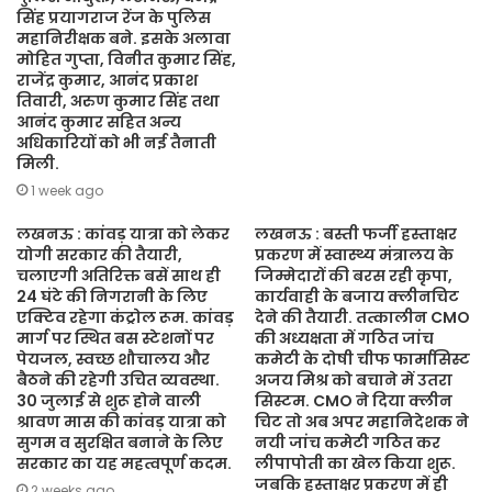
सिंह प्रयागराज रेंज के पुलिस
महानिरीक्षक बने. इसके अलावा
मोहित गुप्ता, विनीत कुमार सिंह,
राजेंद्र कुमार, आनंद प्रकाश
तिवारी, अरुण कुमार सिंह तथा
आनंद कुमार सहित अन्य
अधिकारियों को भी नई तैनाती
मिली.
1 week ago
लखनऊ : कांवड़ यात्रा को लेकर
लखनऊ : बस्ती फर्जी हस्ताक्षर
योगी सरकार की तैयारी,
प्रकरण में स्वास्थ्य मंत्रालय के
चलाएगी अतिरिक्त बसें साथ ही
जिम्मेदारों की बरस रही कृपा,
24 घंटे की निगरानी के लिए
कार्यवाही के बजाय क्लीनचिट
एक्टिव रहेगा कंट्रोल रूम. कांवड़
देने की तैयारी. तत्कालीन CMO
मार्ग पर स्थित बस स्टेशनों पर
की अध्यक्षता में गठित जांच
पेयजल, स्वच्छ शौचालय और
कमेटी के दोषी चीफ फार्मासिस्ट
बैठने की रहेगी उचित व्यवस्था.
अजय मिश्र को बचाने में उतरा
30 जुलाई से शुरू होने वाली
सिस्टम. CMO ने दिया क्लीन
श्रावण मास की कांवड़ यात्रा को
चिट तो अब अपर महानिदेशक ने
सुगम व सुरक्षित बनाने के लिए
नयी जांच कमेटी गठित कर
सरकार का यह महत्वपूर्ण कदम.
लीपापोती का खेल किया शुरू.
जबकि हस्ताक्षर प्रकरण में ही
2 weeks ago