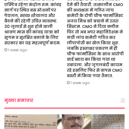
एक्टिव रहेगा कंट्रोल रूम. कांवड़
देने की तैयारी. तत्कालीन CMO
मार्ग पर स्थित बस स्टेशनों पर
की अध्यक्षता में गठित जांच
पेयजल, स्वच्छ शौचालय और
कमेटी के दोषी चीफ फार्मासिस्ट
बैठने की रहेगी उचित व्यवस्था.
अजय मिश्र को बचाने में उतरा
30 जुलाई से शुरू होने वाली
सिस्टम. CMO ने दिया क्लीन
श्रावण मास की कांवड़ यात्रा को
चिट तो अब अपर महानिदेशक ने
सुगम व सुरक्षित बनाने के लिए
नयी जांच कमेटी गठित कर
सरकार का यह महत्वपूर्ण कदम.
लीपापोती का खेल किया शुरू.
जबकि हस्ताक्षर प्रकरण में ही
1 week ago
चीफ फार्मासिस्ट के साथ आरोपी
वार्ड ब्वाय का किया गया था
तबादला. और जुगलबंदी कायम
रहे इसलिए फिर से वापस CMO
बस्ती में किया गया तैनात.
1 week ago
मुख्या समाचार