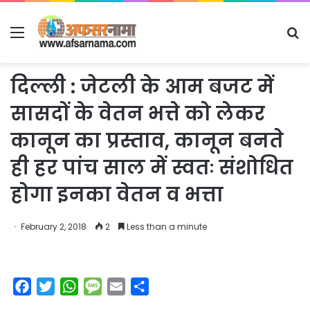
Menu
S
fo
दिल्ली : जेटली के आम बजट में
सासदों के वेतन भत्ते को लेकर
कानून का प्रस्ताव, कानून बनते
ही हर पांच साल में स्वतः संशोधित
होगा इनका वेतन व भत्ता
February 2, 2018
2
Less than a minute
F
T
W
M
E
S
a
w
h
e
m
h