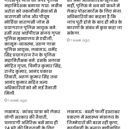
गोरखपुर जोन का अपर पुलिस
का अभी आधिकारिक खुलासा
महानिदेशक बनाया गया. नवीन
नहीं, पुलिस ने शव को कब्जे में
अरोरा को तकनीकी सेवाओं से
लेकर पोस्टमार्टम के लिए भेजा.
वाराणसी जोन और पीयूष
अधिकारियों का कहना है कि
मोर्डिया वाराणसी जोन से
जांच पूरी होने के बाद ही मौत के
प्रयागराज पुलिस आयुक्त बने.
कारणों के संबंध में कुछ कहा जा
इसी तरह आईपीएस संजय गुप्ता
सकेगा.
पुलिस मुख्यालय से एडीजी,
1 week ago
कानून-व्यवस्था, तरुण गाबा
पुलिस आयुक्त, लखनऊ, धर्मेंद्र
सिंह प्रयागराज रेंज के पुलिस
महानिरीक्षक बने. इसके अलावा
मोहित गुप्ता, विनीत कुमार सिंह,
राजेंद्र कुमार, आनंद प्रकाश
तिवारी, अरुण कुमार सिंह तथा
आनंद कुमार सहित अन्य
अधिकारियों को भी नई तैनाती
मिली.
1 week ago
लखनऊ : कांवड़ यात्रा को लेकर
लखनऊ : बस्ती फर्जी हस्ताक्षर
योगी सरकार की तैयारी,
प्रकरण में स्वास्थ्य मंत्रालय के
चलाएगी अतिरिक्त बसें साथ ही
जिम्मेदारों की बरस रही कृपा,
24 घंटे की निगरानी के लिए
कार्यवाही के बजाय क्लीनचिट