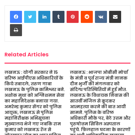
c
i
a
s
a
a
LinkedIn
Tumblr
Pinterest
Reddit
VKontakte
Share via Email
e
t
t
s
i
r
b
t
s
a
l
e
Print
o
e
A
g
o
r
p
e
k
p
Related Articles
लखनऊ : योगी सरकार ने 15
लखनऊ : भाजपा ओबीसी मोर्चा
वरिष्ठ आईपीएस अधिकारियों के
के मंत्री व पूर्व राज्य मंत्री नानक
किये तबादले, तरुण गाबा
दीन भुर्जी की मंगलवार को
लखनऊ के पुलिस कमिश्नर बने.
संदिग्ध परिस्थितियों में हुई मौत.
अशोक मुथा को अग्निशमन सेवा
लखनऊ के विधायक निवास की
का महानिदेशक बनाया गया.
सातवीं मंजिल से कूदकर
अमरेन्द्र कुमार सेंगर को पुलिस
आत्महत्या करने की बात आयी
आयुक्त, लखनऊ से पुलिस
सामने. पुलिस के वरिष्ठ
महानिरीक्षक अभिसूचना
अधिकारी मौके पर, बेटे उत्तम और
मुख्यालय भेजे गए जबकि राम
पुरुषोत्तम सिविल अस्पताल
कुमार को लखनऊ रेंज से
पहुंचे. फ़िलहाल घटना के कारणों