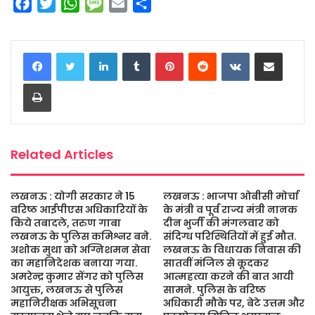
F
T
W
M
E
S
a
w
h
e
m
h
c
i
a
s
a
a
LinkedIn
Tumblr
Pinterest
Reddit
VKontakte
Share via Email
e
t
t
s
i
r
b
t
s
a
l
e
Print
o
e
A
g
o
r
p
e
k
p
Related Articles
लखनऊ : योगी सरकार ने 15
लखनऊ : भाजपा ओबीसी मोर्चा
वरिष्ठ आईपीएस अधिकारियों के
के मंत्री व पूर्व राज्य मंत्री नानक
किये तबादले, तरुण गाबा
दीन भुर्जी की मंगलवार को
लखनऊ के पुलिस कमिश्नर बने.
संदिग्ध परिस्थितियों में हुई मौत.
अशोक मुथा को अग्निशमन सेवा
लखनऊ के विधायक निवास की
का महानिदेशक बनाया गया.
सातवीं मंजिल से कूदकर
अमरेन्द्र कुमार सेंगर को पुलिस
आत्महत्या करने की बात आयी
आयुक्त, लखनऊ से पुलिस
सामने. पुलिस के वरिष्ठ
महानिरीक्षक अभिसूचना
अधिकारी मौके पर, बेटे उत्तम और