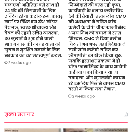
चलाएगी अतिरिक्त बसें साथ ही
जिम्मेदारों की बरस रही कृपा,
24 घंटे की निगरानी के लिए
कार्यवाही के बजाय क्लीनचिट
एक्टिव रहेगा कंट्रोल रूम. कांवड़
देने की तैयारी. तत्कालीन CMO
मार्ग पर स्थित बस स्टेशनों पर
की अध्यक्षता में गठित जांच
पेयजल, स्वच्छ शौचालय और
कमेटी के दोषी चीफ फार्मासिस्ट
बैठने की रहेगी उचित व्यवस्था.
अजय मिश्र को बचाने में उतरा
30 जुलाई से शुरू होने वाली
सिस्टम. CMO ने दिया क्लीन
श्रावण मास की कांवड़ यात्रा को
चिट तो अब अपर महानिदेशक ने
सुगम व सुरक्षित बनाने के लिए
नयी जांच कमेटी गठित कर
सरकार का यह महत्वपूर्ण कदम.
लीपापोती का खेल किया शुरू.
जबकि हस्ताक्षर प्रकरण में ही
2 weeks ago
चीफ फार्मासिस्ट के साथ आरोपी
वार्ड ब्वाय का किया गया था
तबादला. और जुगलबंदी कायम
रहे इसलिए फिर से वापस CMO
बस्ती में किया गया तैनात.
2 weeks ago
मुख्या समाचार