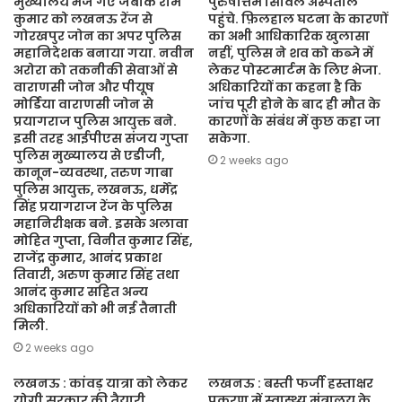
मुख्यालय भेजे गए जबकि राम
पुरुषोत्तम सिविल अस्पताल
कुमार को लखनऊ रेंज से
पहुंचे. फ़िलहाल घटना के कारणों
गोरखपुर जोन का अपर पुलिस
का अभी आधिकारिक खुलासा
महानिदेशक बनाया गया. नवीन
नहीं, पुलिस ने शव को कब्जे में
अरोरा को तकनीकी सेवाओं से
लेकर पोस्टमार्टम के लिए भेजा.
वाराणसी जोन और पीयूष
अधिकारियों का कहना है कि
मोर्डिया वाराणसी जोन से
जांच पूरी होने के बाद ही मौत के
प्रयागराज पुलिस आयुक्त बने.
कारणों के संबंध में कुछ कहा जा
इसी तरह आईपीएस संजय गुप्ता
सकेगा.
पुलिस मुख्यालय से एडीजी,
2 weeks ago
कानून-व्यवस्था, तरुण गाबा
पुलिस आयुक्त, लखनऊ, धर्मेंद्र
सिंह प्रयागराज रेंज के पुलिस
महानिरीक्षक बने. इसके अलावा
मोहित गुप्ता, विनीत कुमार सिंह,
राजेंद्र कुमार, आनंद प्रकाश
तिवारी, अरुण कुमार सिंह तथा
आनंद कुमार सहित अन्य
अधिकारियों को भी नई तैनाती
मिली.
2 weeks ago
लखनऊ : कांवड़ यात्रा को लेकर
लखनऊ : बस्ती फर्जी हस्ताक्षर
योगी सरकार की तैयारी,
प्रकरण में स्वास्थ्य मंत्रालय के