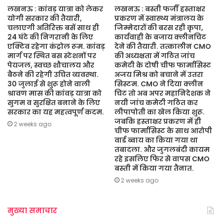
लखनऊ : कांवड़ यात्रा को लेकर
लखनऊ : बस्ती फर्जी हस्ताक्षर
योगी सरकार की तैयारी,
प्रकरण में स्वास्थ्य मंत्रालय के
चलाएगी अतिरिक्त बसें साथ ही
जिम्मेदारों की बरस रही कृपा,
24 घंटे की निगरानी के लिए
कार्यवाही के बजाय क्लीनचिट
एक्टिव रहेगा कंट्रोल रूम. कांवड़
देने की तैयारी. तत्कालीन CMO
मार्ग पर स्थित बस स्टेशनों पर
की अध्यक्षता में गठित जांच
पेयजल, स्वच्छ शौचालय और
कमेटी के दोषी चीफ फार्मासिस्ट
बैठने की रहेगी उचित व्यवस्था.
अजय मिश्र को बचाने में उतरा
30 जुलाई से शुरू होने वाली
सिस्टम. CMO ने दिया क्लीन
श्रावण मास की कांवड़ यात्रा को
चिट तो अब अपर महानिदेशक ने
सुगम व सुरक्षित बनाने के लिए
नयी जांच कमेटी गठित कर
सरकार का यह महत्वपूर्ण कदम.
लीपापोती का खेल किया शुरू.
जबकि हस्ताक्षर प्रकरण में ही
2 weeks ago
चीफ फार्मासिस्ट के साथ आरोपी
वार्ड ब्वाय का किया गया था
तबादला. और जुगलबंदी कायम
रहे इसलिए फिर से वापस CMO
बस्ती में किया गया तैनात.
2 weeks ago
मुख्या समाचार