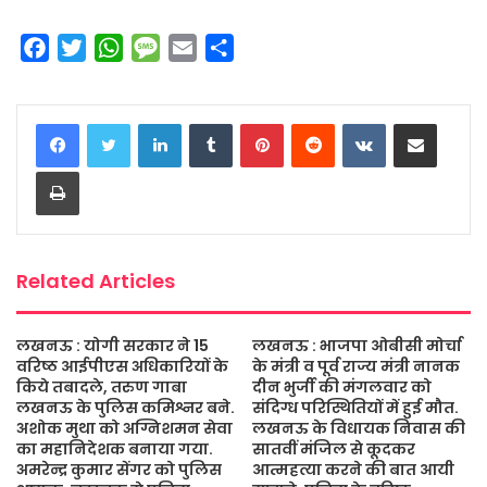
F
T
W
M
E
S
a
w
h
e
m
h
c
i
a
s
a
a
LinkedIn
Tumblr
Pinterest
Reddit
VKontakte
Share via Email
e
t
t
s
i
r
b
t
s
a
l
e
Print
o
e
A
g
o
r
p
e
k
p
Related Articles
लखनऊ : योगी सरकार ने 15
लखनऊ : भाजपा ओबीसी मोर्चा
वरिष्ठ आईपीएस अधिकारियों के
के मंत्री व पूर्व राज्य मंत्री नानक
किये तबादले, तरुण गाबा
दीन भुर्जी की मंगलवार को
लखनऊ के पुलिस कमिश्नर बने.
संदिग्ध परिस्थितियों में हुई मौत.
अशोक मुथा को अग्निशमन सेवा
लखनऊ के विधायक निवास की
का महानिदेशक बनाया गया.
सातवीं मंजिल से कूदकर
अमरेन्द्र कुमार सेंगर को पुलिस
आत्महत्या करने की बात आयी