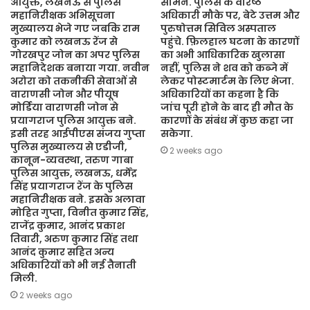
आयुक्त, लखनऊ से पुलिस
सामने. पुलिस के वरिष्ठ
महानिरीक्षक अभिसूचना
अधिकारी मौके पर, बेटे उत्तम और
मुख्यालय भेजे गए जबकि राम
पुरुषोत्तम सिविल अस्पताल
कुमार को लखनऊ रेंज से
पहुंचे. फ़िलहाल घटना के कारणों
गोरखपुर जोन का अपर पुलिस
का अभी आधिकारिक खुलासा
महानिदेशक बनाया गया. नवीन
नहीं, पुलिस ने शव को कब्जे में
अरोरा को तकनीकी सेवाओं से
लेकर पोस्टमार्टम के लिए भेजा.
वाराणसी जोन और पीयूष
अधिकारियों का कहना है कि
मोर्डिया वाराणसी जोन से
जांच पूरी होने के बाद ही मौत के
प्रयागराज पुलिस आयुक्त बने.
कारणों के संबंध में कुछ कहा जा
इसी तरह आईपीएस संजय गुप्ता
सकेगा.
पुलिस मुख्यालय से एडीजी,
2 weeks ago
कानून-व्यवस्था, तरुण गाबा
पुलिस आयुक्त, लखनऊ, धर्मेंद्र
सिंह प्रयागराज रेंज के पुलिस
महानिरीक्षक बने. इसके अलावा
मोहित गुप्ता, विनीत कुमार सिंह,
राजेंद्र कुमार, आनंद प्रकाश
तिवारी, अरुण कुमार सिंह तथा
आनंद कुमार सहित अन्य
अधिकारियों को भी नई तैनाती
मिली.
2 weeks ago