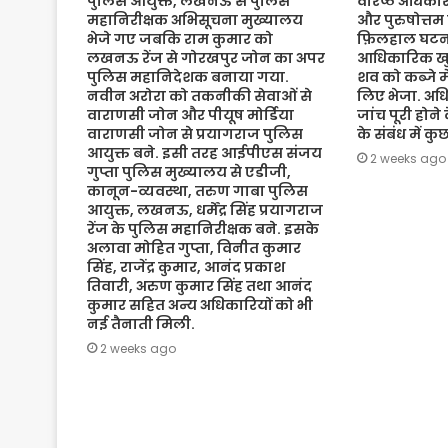
पुलिस आयुक्त, लखनऊ से पुलिस
वरिष्ठ अधिकारी
महानिरीक्षक अभिसूचना मुख्यालय
और पुरुषोत्तम
भेजे गए जबकि राम कुमार को
फ़िलहाल घटना
लखनऊ रेंज से गोरखपुर जोन का अपर
आधिकारिक खुल
पुलिस महानिदेशक बनाया गया.
शव को कब्जे मे
नवीन अरोरा को तकनीकी सेवाओं से
लिए भेजा. अधि
वाराणसी जोन और पीयूष मोर्डिया
जांच पूरी होने
वाराणसी जोन से प्रयागराज पुलिस
के संबंध में क
आयुक्त बने. इसी तरह आईपीएस संजय
2 weeks ago
गुप्ता पुलिस मुख्यालय से एडीजी,
कानून-व्यवस्था, तरुण गाबा पुलिस
आयुक्त, लखनऊ, धर्मेंद्र सिंह प्रयागराज
रेंज के पुलिस महानिरीक्षक बने. इसके
अलावा मोहित गुप्ता, विनीत कुमार
सिंह, राजेंद्र कुमार, आनंद प्रकाश
तिवारी, अरुण कुमार सिंह तथा आनंद
कुमार सहित अन्य अधिकारियों को भी
नई तैनाती मिली.
2 weeks ago