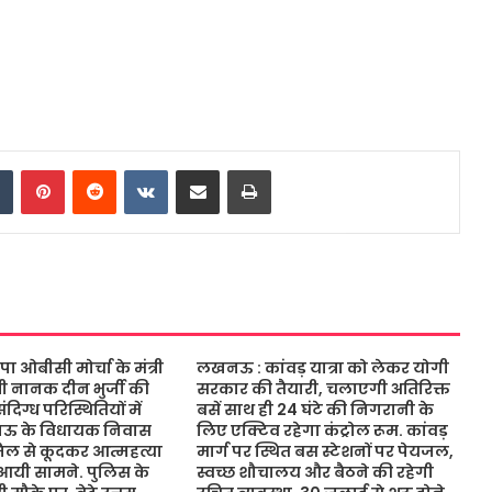
dIn
Tumblr
Pinterest
Reddit
VKontakte
Share via Email
Print
ओबीसी मोर्चा के मंत्री
लखनऊ : कांवड़ यात्रा को लेकर योगी
ंत्री नानक दीन भुर्जी की
सरकार की तैयारी, चलाएगी अतिरिक्त
िग्ध परिस्थितियों में
बसें साथ ही 24 घंटे की निगरानी के
नऊ के विधायक निवास
लिए एक्टिव रहेगा कंट्रोल रूम. कांवड़
जिल से कूदकर आत्महत्या
मार्ग पर स्थित बस स्टेशनों पर पेयजल,
आयी सामने. पुलिस के
स्वच्छ शौचालय और बैठने की रहेगी