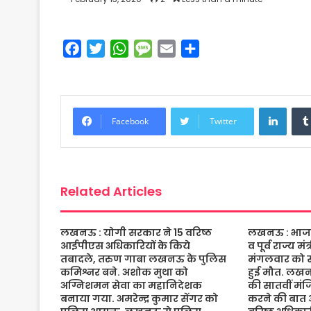
F
T
W
M
E
S
a
w
h
e
m
h
c
i
a
s
a
a
e
t
t
s
i
r
Linke
b
t
s
a
l
e
Facebook
Twitter
o
e
A
g
o
r
p
e
k
p
Related Articles
लखनऊ : योगी सरकार ने 15 वरिष्ठ
लखनऊ : भाजपा 
आईपीएस अधिकारियों के किये
व पूर्व राज्य म
तबादले, तरुण गाबा लखनऊ के पुलिस
मंगलवार को संद
कमिश्नर बने. अशोक मुथा को
हुई मौत. लख
अग्निशमन सेवा का महानिदेशक
की सातवीं मं
बनाया गया. अमरेन्द्र कुमार सेंगर को
करने की बात 