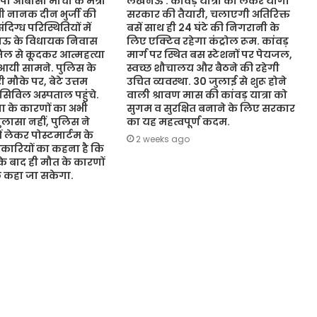
ओबीसी मोर्चा के मंत्री
लखनऊ : कांवड़ यात्रा को लेकर योगी
ंत्री नानक दीन भुर्जी की
सरकार की तैयारी, चलाएगी अतिरिक्त
िग्ध परिस्थितियों में
बसें साथ ही 24 घंटे की निगरानी के
नऊ के विधायक निवास
लिए एक्टिव रहेगा कंट्रोल रूम. कांवड़
जिल से कूदकर आत्महत्या
मार्ग पर स्थित बस स्टेशनों पर पेयजल,
आयी सामने. पुलिस के
स्वच्छ शौचालय और बैठने की रहेगी
 मौके पर, बेटे उत्तम
उचित व्यवस्था. 30 जुलाई से शुरू होने
 सिविल अस्पताल पहुंचे.
वाली श्रावण मास की कांवड़ यात्रा को
 के कारणों का अभी
सुगम व सुरक्षित बनाने के लिए सरकार
ासा नहीं, पुलिस ने
का यह महत्वपूर्ण कदम.
ं लेकर पोस्टमार्टम के
2 weeks ago
कारियों का कहना है कि
 के बाद ही मौत के कारणों
ुछ कहा जा सकेगा.