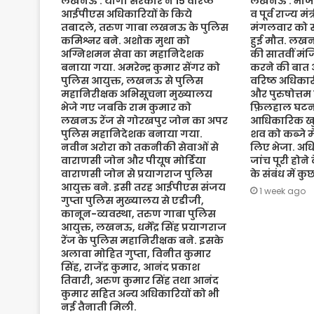
लखनऊ : योगी सरकार ने 15 वरिष्ठ
लखनऊ : भाजपा 
आईपीएस अधिकारियों के किये
व पूर्व राज्य म
तबादले, तरुण गाबा लखनऊ के पुलिस
मंगलवार को संद
कमिश्नर बने. अशोक मुथा को
हुई मौत. लख
अग्निशमन सेवा का महानिदेशक
की सातवीं मं
बनाया गया. अमरेन्द्र कुमार सेंगर को
करने की बात 
पुलिस आयुक्त, लखनऊ से पुलिस
वरिष्ठ अधिकारी
महानिरीक्षक अभिसूचना मुख्यालय
और पुरुषोत्तम
भेजे गए जबकि राम कुमार को
फ़िलहाल घटना
लखनऊ रेंज से गोरखपुर जोन का अपर
आधिकारिक खुल
पुलिस महानिदेशक बनाया गया.
शव को कब्जे मे
नवीन अरोरा को तकनीकी सेवाओं से
लिए भेजा. अधि
वाराणसी जोन और पीयूष मोर्डिया
जांच पूरी होने
वाराणसी जोन से प्रयागराज पुलिस
के संबंध में क
आयुक्त बने. इसी तरह आईपीएस संजय
1 week ago
गुप्ता पुलिस मुख्यालय से एडीजी,
कानून-व्यवस्था, तरुण गाबा पुलिस
आयुक्त, लखनऊ, धर्मेंद्र सिंह प्रयागराज
रेंज के पुलिस महानिरीक्षक बने. इसके
अलावा मोहित गुप्ता, विनीत कुमार
सिंह, राजेंद्र कुमार, आनंद प्रकाश
तिवारी, अरुण कुमार सिंह तथा आनंद
कुमार सहित अन्य अधिकारियों को भी
नई तैनाती मिली.