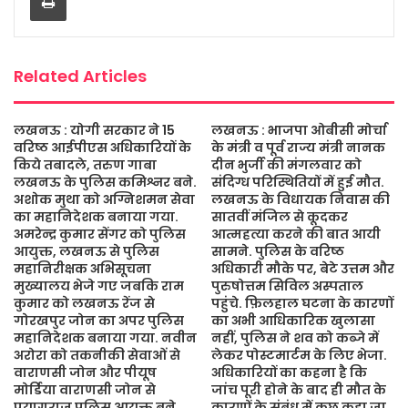
o
r
p
e
k
p
Related Articles
लखनऊ : योगी सरकार ने 15
लखनऊ : भाजपा ओबीसी मोर्चा
वरिष्ठ आईपीएस अधिकारियों के
के मंत्री व पूर्व राज्य मंत्री नानक
किये तबादले, तरुण गाबा
दीन भुर्जी की मंगलवार को
लखनऊ के पुलिस कमिश्नर बने.
संदिग्ध परिस्थितियों में हुई मौत.
अशोक मुथा को अग्निशमन सेवा
लखनऊ के विधायक निवास की
का महानिदेशक बनाया गया.
सातवीं मंजिल से कूदकर
अमरेन्द्र कुमार सेंगर को पुलिस
आत्महत्या करने की बात आयी
आयुक्त, लखनऊ से पुलिस
सामने. पुलिस के वरिष्ठ
महानिरीक्षक अभिसूचना
अधिकारी मौके पर, बेटे उत्तम और
मुख्यालय भेजे गए जबकि राम
पुरुषोत्तम सिविल अस्पताल
कुमार को लखनऊ रेंज से
पहुंचे. फ़िलहाल घटना के कारणों
गोरखपुर जोन का अपर पुलिस
का अभी आधिकारिक खुलासा
महानिदेशक बनाया गया. नवीन
नहीं, पुलिस ने शव को कब्जे में
अरोरा को तकनीकी सेवाओं से
लेकर पोस्टमार्टम के लिए भेजा.
वाराणसी जोन और पीयूष
अधिकारियों का कहना है कि
मोर्डिया वाराणसी जोन से
जांच पूरी होने के बाद ही मौत के
प्रयागराज पुलिस आयुक्त बने.
कारणों के संबंध में कुछ कहा जा