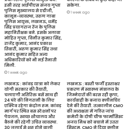
इसी तरह आईपीएस संजय गुप्ता
सकेगा.
पुलिस मुख्यालय से एडीजी,
1 week ago
कानून-व्यवस्था, तरुण गाबा
पुलिस आयुक्त, लखनऊ, धर्मेंद्र
सिंह प्रयागराज रेंज के पुलिस
महानिरीक्षक बने. इसके अलावा
मोहित गुप्ता, विनीत कुमार सिंह,
राजेंद्र कुमार, आनंद प्रकाश
तिवारी, अरुण कुमार सिंह तथा
आनंद कुमार सहित अन्य
अधिकारियों को भी नई तैनाती
मिली.
1 week ago
लखनऊ : कांवड़ यात्रा को लेकर
लखनऊ : बस्ती फर्जी हस्ताक्षर
योगी सरकार की तैयारी,
प्रकरण में स्वास्थ्य मंत्रालय के
चलाएगी अतिरिक्त बसें साथ ही
जिम्मेदारों की बरस रही कृपा,
24 घंटे की निगरानी के लिए
कार्यवाही के बजाय क्लीनचिट
एक्टिव रहेगा कंट्रोल रूम. कांवड़
देने की तैयारी. तत्कालीन CMO
मार्ग पर स्थित बस स्टेशनों पर
की अध्यक्षता में गठित जांच
पेयजल, स्वच्छ शौचालय और
कमेटी के दोषी चीफ फार्मासिस्ट
बैठने की रहेगी उचित व्यवस्था.
अजय मिश्र को बचाने में उतरा
30 जुलाई से शुरू होने वाली
सिस्टम. CMO ने दिया क्लीन