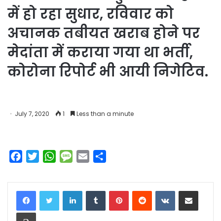
में हो रहा सुधार, रविवार को
अचानक तबीयत खराब होने पर
मेदांता में कराया गया था भर्ती,
कोरोना रिपोर्ट भी आयी निगेटिव.
July 7, 2020
1
Less than a minute
F
T
W
M
E
S
a
w
h
e
m
h
c
i
a
s
a
a
LinkedIn
Tumblr
Pinterest
Reddit
VKontakte
Share via Email
e
t
t
s
i
r
b
t
s
a
l
e
Print
o
e
A
g