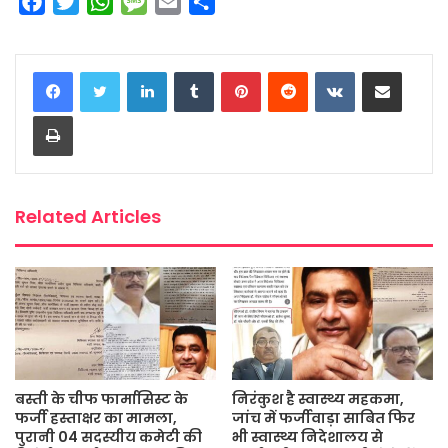
F
T
W
M
E
S
a
w
h
e
m
h
c
i
a
s
a
a
LinkedIn
Tumblr
Pinterest
Reddit
VKontakte
Share via Email
e
t
t
s
i
r
b
t
s
a
l
e
Print
o
e
A
g
o
r
p
e
k
p
Related Articles
बस्ती के चीफ फार्मासिस्ट के
निरंकुश है स्वास्थ्य महकमा,
फर्जी हस्ताक्षर का मामला,
जांच में फर्जीवाड़ा साबित फिर
पुरानी 04 सदस्यीय कमेटी की
भी स्वास्थ्य निदेशालय से