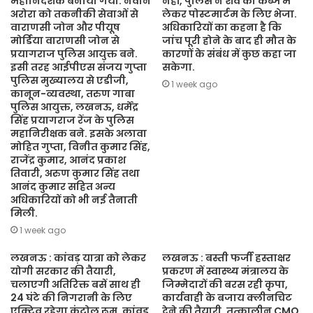
महानिदेशक बनाया गया. नवीन
नहीं, पुलिस ने शव को कब्जे में
अरोरा को तकनीकी सेवाओं से
लेकर पोस्टमार्टम के लिए भेजा.
वाराणसी जोन और पीयूष
अधिकारियों का कहना है कि
मोर्डिया वाराणसी जोन से
जांच पूरी होने के बाद ही मौत के
प्रयागराज पुलिस आयुक्त बने.
कारणों के संबंध में कुछ कहा जा
इसी तरह आईपीएस संजय गुप्ता
सकेगा.
पुलिस मुख्यालय से एडीजी,
1 week ago
कानून-व्यवस्था, तरुण गाबा
पुलिस आयुक्त, लखनऊ, धर्मेंद्र
सिंह प्रयागराज रेंज के पुलिस
महानिरीक्षक बने. इसके अलावा
मोहित गुप्ता, विनीत कुमार सिंह,
राजेंद्र कुमार, आनंद प्रकाश
तिवारी, अरुण कुमार सिंह तथा
आनंद कुमार सहित अन्य
अधिकारियों को भी नई तैनाती
मिली.
1 week ago
लखनऊ : कांवड़ यात्रा को लेकर
लखनऊ : बस्ती फर्जी हस्ताक्षर
योगी सरकार की तैयारी,
प्रकरण में स्वास्थ्य मंत्रालय के
चलाएगी अतिरिक्त बसें साथ ही
जिम्मेदारों की बरस रही कृपा,
24 घंटे की निगरानी के लिए
कार्यवाही के बजाय क्लीनचिट
एक्टिव रहेगा कंट्रोल रूम. कांवड़
देने की तैयारी. तत्कालीन CMO