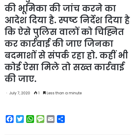
की भूमिका की जांच करने का
आदेश दिया है. स्पष्ट निर्देश दिया है
कि ऐसे पुलिस वालों को चिह्नित
कर कार्रवाई की जाए जिनका
बदमाशों से संपर्क रहा हो. कहीं भी
कोई ऐसा मिले तो सख्त कार्रवाई
की जाए.
July 7, 2020
1
Less than a minute
F
T
W
M
E
S
a
w
h
e
m
h
c
i
a
s
a
a