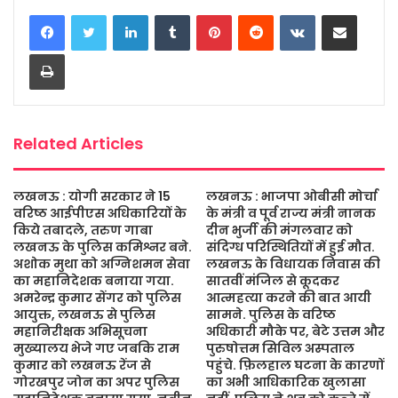
LinkedIn
Tumblr
Pinterest
Reddit
VKontakte
Share via Email
e
t
t
s
i
r
b
t
s
a
l
e
Print
o
e
A
g
o
r
p
e
k
p
Related Articles
लखनऊ : योगी सरकार ने 15
लखनऊ : भाजपा ओबीसी मोर्चा
वरिष्ठ आईपीएस अधिकारियों के
के मंत्री व पूर्व राज्य मंत्री नानक
किये तबादले, तरुण गाबा
दीन भुर्जी की मंगलवार को
लखनऊ के पुलिस कमिश्नर बने.
संदिग्ध परिस्थितियों में हुई मौत.
अशोक मुथा को अग्निशमन सेवा
लखनऊ के विधायक निवास की
का महानिदेशक बनाया गया.
सातवीं मंजिल से कूदकर
अमरेन्द्र कुमार सेंगर को पुलिस
आत्महत्या करने की बात आयी
आयुक्त, लखनऊ से पुलिस
सामने. पुलिस के वरिष्ठ
महानिरीक्षक अभिसूचना
अधिकारी मौके पर, बेटे उत्तम और
मुख्यालय भेजे गए जबकि राम
पुरुषोत्तम सिविल अस्पताल
कुमार को लखनऊ रेंज से
पहुंचे. फ़िलहाल घटना के कारणों
गोरखपुर जोन का अपर पुलिस
का अभी आधिकारिक खुलासा