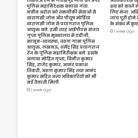
लखनऊ रेंज से गोरखपुर जोन का अपर
आधिकारिक खुल
पुलिस महानिदेशक बनाया गया.
शव को कब्जे मे
नवीन अरोरा को तकनीकी सेवाओं से
लिए भेजा. अधि
वाराणसी जोन और पीयूष मोर्डिया
जांच पूरी होने
वाराणसी जोन से प्रयागराज पुलिस
के संबंध में क
आयुक्त बने. इसी तरह आईपीएस संजय
1 week ago
गुप्ता पुलिस मुख्यालय से एडीजी,
कानून-व्यवस्था, तरुण गाबा पुलिस
आयुक्त, लखनऊ, धर्मेंद्र सिंह प्रयागराज
रेंज के पुलिस महानिरीक्षक बने. इसके
अलावा मोहित गुप्ता, विनीत कुमार
सिंह, राजेंद्र कुमार, आनंद प्रकाश
तिवारी, अरुण कुमार सिंह तथा आनंद
कुमार सहित अन्य अधिकारियों को भी
नई तैनाती मिली.
1 week ago