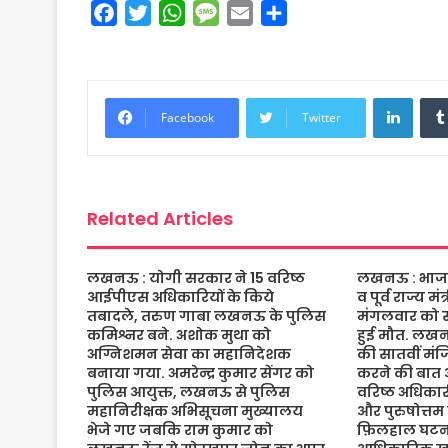
F
T
W
M
E
S
a
w
h
e
m
h
c
i
a
s
a
a
e
t
t
s
i
r
Linke
b
t
s
a
l
e
Facebook
Twitter
o
e
A
g
o
r
p
e
k
p
Related Articles
लखनऊ : योगी सरकार ने 15 वरिष्ठ
लखनऊ : भाजपा 
आईपीएस अधिकारियों के किये
व पूर्व राज्य म
तबादले, तरुण गाबा लखनऊ के पुलिस
मंगलवार को संद
कमिश्नर बने. अशोक मुथा को
हुई मौत. लख
अग्निशमन सेवा का महानिदेशक
की सातवीं मं
बनाया गया. अमरेन्द्र कुमार सेंगर को
करने की बात 
पुलिस आयुक्त, लखनऊ से पुलिस
वरिष्ठ अधिकारी
महानिरीक्षक अभिसूचना मुख्यालय
और पुरुषोत्तम
भेजे गए जबकि राम कुमार को
फ़िलहाल घटना