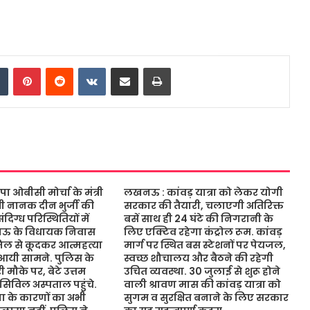
dIn
Tumblr
Pinterest
Reddit
VKontakte
Share via Email
Print
ओबीसी मोर्चा के मंत्री
लखनऊ : कांवड़ यात्रा को लेकर योगी
ंत्री नानक दीन भुर्जी की
सरकार की तैयारी, चलाएगी अतिरिक्त
िग्ध परिस्थितियों में
बसें साथ ही 24 घंटे की निगरानी के
नऊ के विधायक निवास
लिए एक्टिव रहेगा कंट्रोल रूम. कांवड़
जिल से कूदकर आत्महत्या
मार्ग पर स्थित बस स्टेशनों पर पेयजल,
आयी सामने. पुलिस के
स्वच्छ शौचालय और बैठने की रहेगी
 मौके पर, बेटे उत्तम
उचित व्यवस्था. 30 जुलाई से शुरू होने
 सिविल अस्पताल पहुंचे.
वाली श्रावण मास की कांवड़ यात्रा को
 के कारणों का अभी
सुगम व सुरक्षित बनाने के लिए सरकार