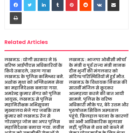
e
t
t
s
i
r
b
t
s
a
l
e
Print
o
e
A
g
o
r
p
e
k
p
Related Articles
लखनऊ : योगी सरकार ने 15
लखनऊ : भाजपा ओबीसी मोर्चा
वरिष्ठ आईपीएस अधिकारियों के
के मंत्री व पूर्व राज्य मंत्री नानक
किये तबादले, तरुण गाबा
दीन भुर्जी की मंगलवार को
लखनऊ के पुलिस कमिश्नर बने.
संदिग्ध परिस्थितियों में हुई मौत.
अशोक मुथा को अग्निशमन सेवा
लखनऊ के विधायक निवास की
का महानिदेशक बनाया गया.
सातवीं मंजिल से कूदकर
अमरेन्द्र कुमार सेंगर को पुलिस
आत्महत्या करने की बात आयी
आयुक्त, लखनऊ से पुलिस
सामने. पुलिस के वरिष्ठ
महानिरीक्षक अभिसूचना
अधिकारी मौके पर, बेटे उत्तम और
मुख्यालय भेजे गए जबकि राम
पुरुषोत्तम सिविल अस्पताल
कुमार को लखनऊ रेंज से
पहुंचे. फ़िलहाल घटना के कारणों
गोरखपुर जोन का अपर पुलिस
का अभी आधिकारिक खुलासा
महानिदेशक बनाया गया. नवीन
नहीं, पुलिस ने शव को कब्जे में