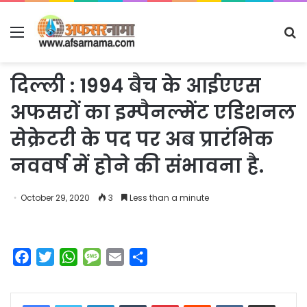
Menu
S
fo
दिल्ली : 1994 बैच के आईएएस
अफसरों का इम्पैनल्मेंट एडिशनल
सेक्रेटरी के पद पर अब प्रारंभिक
नववर्ष में होने की संभावना है.
October 29, 2020
3
Less than a minute
F
T
W
M
E
S
a
w
h
e
m
h
c
i
a
s
a
a
LinkedIn
Tumblr
Pinterest
Reddit
VKontakte
Share via Email