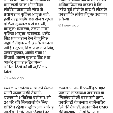
अरोरा को तकनीकी सेवाओं से
लेकर पोस्टमार्टम के लिए भेजा.
वाराणसी जोन और पीयूष
अधिकारियों का कहना है कि
मोर्डिया वाराणसी जोन से
जांच पूरी होने के बाद ही मौत के
प्रयागराज पुलिस आयुक्त बने.
कारणों के संबंध में कुछ कहा जा
इसी तरह आईपीएस संजय गुप्ता
सकेगा.
पुलिस मुख्यालय से एडीजी,
1 week ago
कानून-व्यवस्था, तरुण गाबा
पुलिस आयुक्त, लखनऊ, धर्मेंद्र
सिंह प्रयागराज रेंज के पुलिस
महानिरीक्षक बने. इसके अलावा
मोहित गुप्ता, विनीत कुमार सिंह,
राजेंद्र कुमार, आनंद प्रकाश
तिवारी, अरुण कुमार सिंह तथा
आनंद कुमार सहित अन्य
अधिकारियों को भी नई तैनाती
मिली.
1 week ago
लखनऊ : कांवड़ यात्रा को लेकर
लखनऊ : बस्ती फर्जी हस्ताक्षर
योगी सरकार की तैयारी,
प्रकरण में स्वास्थ्य मंत्रालय के
चलाएगी अतिरिक्त बसें साथ ही
जिम्मेदारों की बरस रही कृपा,
24 घंटे की निगरानी के लिए
कार्यवाही के बजाय क्लीनचिट
एक्टिव रहेगा कंट्रोल रूम. कांवड़
देने की तैयारी. तत्कालीन CMO
मार्ग पर स्थित बस स्टेशनों पर
की अध्यक्षता में गठित जांच