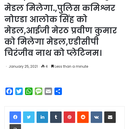
मेडल मिलेगा.,पुलिस कमिश्नर
नोएडा आलोक सिंह को
मेडल,आईजी मेरठ प्रवीण कुमार
को मिलेगा मेडल,एडीसीपी
चिरंजीव नाथ को प्लेटिनम।
January 25, 2021
4
Less than a minute
F
T
W
M
E
S
a
w
h
e
m
h
c
i
a
s
a
a
LinkedIn
Tumblr
Pinterest
Reddit
VKontakte
Share via Email
e
t
t
s
i
r
b
t
s
a
l
e
Print
o
e
A
g