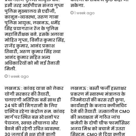
इसी तरह आईपीएस संजय गुप्ता
सकेगा.
पुलिस मुख्यालय से एडीजी,
1 week ago
कानून-व्यवस्था, तरुण गाबा
पुलिस आयुक्त, लखनऊ, धर्मेंद्र
सिंह प्रयागराज रेंज के पुलिस
महानिरीक्षक बने. इसके अलावा
मोहित गुप्ता, विनीत कुमार सिंह,
राजेंद्र कुमार, आनंद प्रकाश
तिवारी, अरुण कुमार सिंह तथा
आनंद कुमार सहित अन्य
अधिकारियों को भी नई तैनाती
मिली.
1 week ago
लखनऊ : कांवड़ यात्रा को लेकर
लखनऊ : बस्ती फर्जी हस्ताक्षर
योगी सरकार की तैयारी,
प्रकरण में स्वास्थ्य मंत्रालय के
चलाएगी अतिरिक्त बसें साथ ही
जिम्मेदारों की बरस रही कृपा,
24 घंटे की निगरानी के लिए
कार्यवाही के बजाय क्लीनचिट
एक्टिव रहेगा कंट्रोल रूम. कांवड़
देने की तैयारी. तत्कालीन CMO
मार्ग पर स्थित बस स्टेशनों पर
की अध्यक्षता में गठित जांच
पेयजल, स्वच्छ शौचालय और
कमेटी के दोषी चीफ फार्मासिस्ट
बैठने की रहेगी उचित व्यवस्था.
अजय मिश्र को बचाने में उतरा
30 जुलाई से शुरू होने वाली
सिस्टम. CMO ने दिया क्लीन