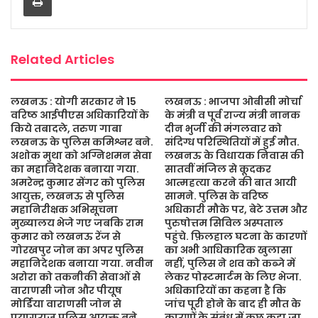
o
r
p
e
k
p
Related Articles
लखनऊ : योगी सरकार ने 15
लखनऊ : भाजपा ओबीसी मोर्चा
वरिष्ठ आईपीएस अधिकारियों के
के मंत्री व पूर्व राज्य मंत्री नानक
किये तबादले, तरुण गाबा
दीन भुर्जी की मंगलवार को
लखनऊ के पुलिस कमिश्नर बने.
संदिग्ध परिस्थितियों में हुई मौत.
अशोक मुथा को अग्निशमन सेवा
लखनऊ के विधायक निवास की
का महानिदेशक बनाया गया.
सातवीं मंजिल से कूदकर
अमरेन्द्र कुमार सेंगर को पुलिस
आत्महत्या करने की बात आयी
आयुक्त, लखनऊ से पुलिस
सामने. पुलिस के वरिष्ठ
महानिरीक्षक अभिसूचना
अधिकारी मौके पर, बेटे उत्तम और
मुख्यालय भेजे गए जबकि राम
पुरुषोत्तम सिविल अस्पताल
कुमार को लखनऊ रेंज से
पहुंचे. फ़िलहाल घटना के कारणों
गोरखपुर जोन का अपर पुलिस
का अभी आधिकारिक खुलासा
महानिदेशक बनाया गया. नवीन
नहीं, पुलिस ने शव को कब्जे में
अरोरा को तकनीकी सेवाओं से
लेकर पोस्टमार्टम के लिए भेजा.
वाराणसी जोन और पीयूष
अधिकारियों का कहना है कि
मोर्डिया वाराणसी जोन से
जांच पूरी होने के बाद ही मौत के
प्रयागराज पुलिस आयुक्त बने.
कारणों के संबंध में कुछ कहा जा