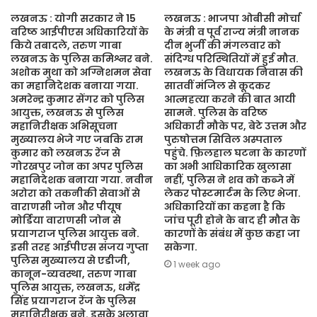
लखनऊ : योगी सरकार ने 15
लखनऊ : भाजपा ओबीसी मोर्चा
वरिष्ठ आईपीएस अधिकारियों के
के मंत्री व पूर्व राज्य मंत्री नानक
किये तबादले, तरुण गाबा
दीन भुर्जी की मंगलवार को
लखनऊ के पुलिस कमिश्नर बने.
संदिग्ध परिस्थितियों में हुई मौत.
अशोक मुथा को अग्निशमन सेवा
लखनऊ के विधायक निवास की
का महानिदेशक बनाया गया.
सातवीं मंजिल से कूदकर
अमरेन्द्र कुमार सेंगर को पुलिस
आत्महत्या करने की बात आयी
आयुक्त, लखनऊ से पुलिस
सामने. पुलिस के वरिष्ठ
महानिरीक्षक अभिसूचना
अधिकारी मौके पर, बेटे उत्तम और
मुख्यालय भेजे गए जबकि राम
पुरुषोत्तम सिविल अस्पताल
कुमार को लखनऊ रेंज से
पहुंचे. फ़िलहाल घटना के कारणों
गोरखपुर जोन का अपर पुलिस
का अभी आधिकारिक खुलासा
महानिदेशक बनाया गया. नवीन
नहीं, पुलिस ने शव को कब्जे में
अरोरा को तकनीकी सेवाओं से
लेकर पोस्टमार्टम के लिए भेजा.
वाराणसी जोन और पीयूष
अधिकारियों का कहना है कि
मोर्डिया वाराणसी जोन से
जांच पूरी होने के बाद ही मौत के
प्रयागराज पुलिस आयुक्त बने.
कारणों के संबंध में कुछ कहा जा
इसी तरह आईपीएस संजय गुप्ता
सकेगा.
पुलिस मुख्यालय से एडीजी,
1 week ago
कानून-व्यवस्था, तरुण गाबा
पुलिस आयुक्त, लखनऊ, धर्मेंद्र
सिंह प्रयागराज रेंज के पुलिस
महानिरीक्षक बने. इसके अलावा