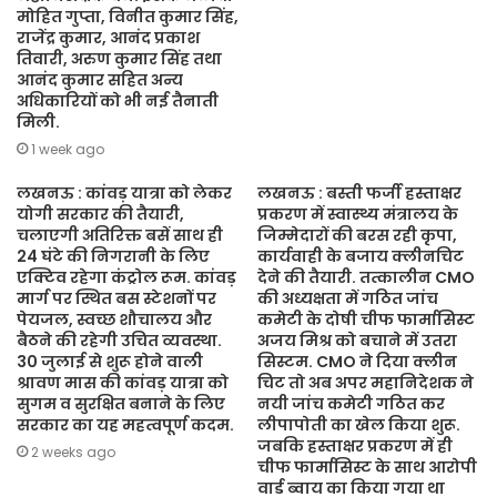
मोहित गुप्ता, विनीत कुमार सिंह,
राजेंद्र कुमार, आनंद प्रकाश
तिवारी, अरुण कुमार सिंह तथा
आनंद कुमार सहित अन्य
अधिकारियों को भी नई तैनाती
मिली.
1 week ago
लखनऊ : कांवड़ यात्रा को लेकर
लखनऊ : बस्ती फर्जी हस्ताक्षर
योगी सरकार की तैयारी,
प्रकरण में स्वास्थ्य मंत्रालय के
चलाएगी अतिरिक्त बसें साथ ही
जिम्मेदारों की बरस रही कृपा,
24 घंटे की निगरानी के लिए
कार्यवाही के बजाय क्लीनचिट
एक्टिव रहेगा कंट्रोल रूम. कांवड़
देने की तैयारी. तत्कालीन CMO
मार्ग पर स्थित बस स्टेशनों पर
की अध्यक्षता में गठित जांच
पेयजल, स्वच्छ शौचालय और
कमेटी के दोषी चीफ फार्मासिस्ट
बैठने की रहेगी उचित व्यवस्था.
अजय मिश्र को बचाने में उतरा
30 जुलाई से शुरू होने वाली
सिस्टम. CMO ने दिया क्लीन
श्रावण मास की कांवड़ यात्रा को
चिट तो अब अपर महानिदेशक ने
सुगम व सुरक्षित बनाने के लिए
नयी जांच कमेटी गठित कर
सरकार का यह महत्वपूर्ण कदम.
लीपापोती का खेल किया शुरू.
जबकि हस्ताक्षर प्रकरण में ही
2 weeks ago
चीफ फार्मासिस्ट के साथ आरोपी
वार्ड ब्वाय का किया गया था