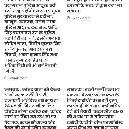
मोर्डिया वाराणसी जोन से
जांच पूरी होने के बाद ही मौत के
प्रयागराज पुलिस आयुक्त बने.
कारणों के संबंध में कुछ कहा जा
इसी तरह आईपीएस संजय गुप्ता
सकेगा.
पुलिस मुख्यालय से एडीजी,
1 week ago
कानून-व्यवस्था, तरुण गाबा
पुलिस आयुक्त, लखनऊ, धर्मेंद्र
सिंह प्रयागराज रेंज के पुलिस
महानिरीक्षक बने. इसके अलावा
मोहित गुप्ता, विनीत कुमार सिंह,
राजेंद्र कुमार, आनंद प्रकाश
तिवारी, अरुण कुमार सिंह तथा
आनंद कुमार सहित अन्य
अधिकारियों को भी नई तैनाती
मिली.
1 week ago
लखनऊ : कांवड़ यात्रा को लेकर
लखनऊ : बस्ती फर्जी हस्ताक्षर
योगी सरकार की तैयारी,
प्रकरण में स्वास्थ्य मंत्रालय के
चलाएगी अतिरिक्त बसें साथ ही
जिम्मेदारों की बरस रही कृपा,
24 घंटे की निगरानी के लिए
कार्यवाही के बजाय क्लीनचिट
एक्टिव रहेगा कंट्रोल रूम. कांवड़
देने की तैयारी. तत्कालीन CMO
मार्ग पर स्थित बस स्टेशनों पर
की अध्यक्षता में गठित जांच
पेयजल, स्वच्छ शौचालय और
कमेटी के दोषी चीफ फार्मासिस्ट
बैठने की रहेगी उचित व्यवस्था.
अजय मिश्र को बचाने में उतरा