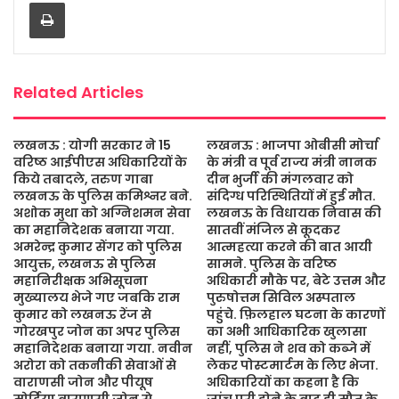
Print
o
e
A
g
o
r
p
e
k
p
Related Articles
लखनऊ : योगी सरकार ने 15
लखनऊ : भाजपा ओबीसी मोर्चा
वरिष्ठ आईपीएस अधिकारियों के
के मंत्री व पूर्व राज्य मंत्री नानक
किये तबादले, तरुण गाबा
दीन भुर्जी की मंगलवार को
लखनऊ के पुलिस कमिश्नर बने.
संदिग्ध परिस्थितियों में हुई मौत.
अशोक मुथा को अग्निशमन सेवा
लखनऊ के विधायक निवास की
का महानिदेशक बनाया गया.
सातवीं मंजिल से कूदकर
अमरेन्द्र कुमार सेंगर को पुलिस
आत्महत्या करने की बात आयी
आयुक्त, लखनऊ से पुलिस
सामने. पुलिस के वरिष्ठ
महानिरीक्षक अभिसूचना
अधिकारी मौके पर, बेटे उत्तम और
मुख्यालय भेजे गए जबकि राम
पुरुषोत्तम सिविल अस्पताल
कुमार को लखनऊ रेंज से
पहुंचे. फ़िलहाल घटना के कारणों
गोरखपुर जोन का अपर पुलिस
का अभी आधिकारिक खुलासा
महानिदेशक बनाया गया. नवीन
नहीं, पुलिस ने शव को कब्जे में
अरोरा को तकनीकी सेवाओं से
लेकर पोस्टमार्टम के लिए भेजा.
वाराणसी जोन और पीयूष
अधिकारियों का कहना है कि