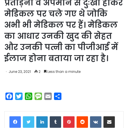
प्रताड़ना व अपमान से दुःखी होकर
मेडिकल पर चले गए थे जोकि
अभी भी मेडिकल पर हैं। मेडिकल
का आधार उनकी खुद की सेहत
और उनकी पत्नी का पीजीआई में
ईलाज होना बताया जा रहा है।
June 23, 2021
2
Less than a minute
F
T
W
M
E
S
a
w
h
e
m
h
c
i
a
s
a
a
LinkedIn
Tumblr
Pinterest
Reddit
VKontakte
Share via Email
e
t
t
s
i
r
b
t
s
a
l
e