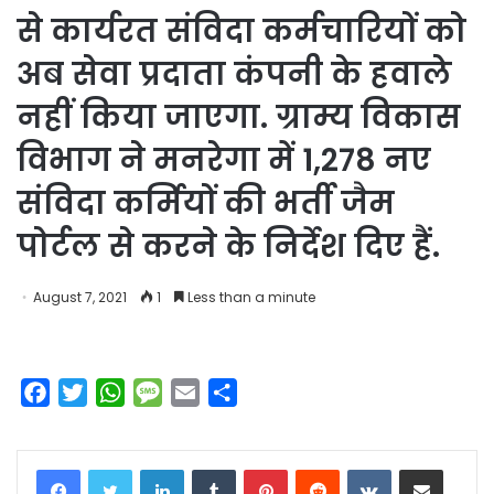
से कार्यरत संविदा कर्मचारियों को
अब सेवा प्रदाता कंपनी के हवाले
नहीं किया जाएगा. ग्राम्य विकास
विभाग ने मनरेगा में 1,278 नए
संविदा कर्मियों की भर्ती जैम
पोर्टल से करने के निर्देश दिए हैं.
August 7, 2021
1
Less than a minute
F
T
W
M
E
S
a
w
h
e
m
h
c
i
a
s
a
a
LinkedIn
Tumblr
Pinterest
Reddit
VKontakte
Share via Email
e
t
t
s
i
r