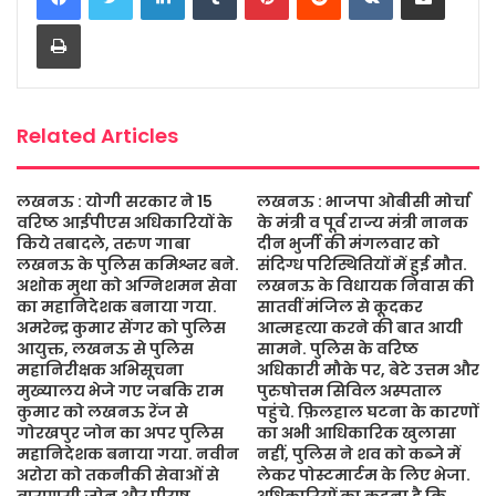
b
t
s
a
l
e
Print
o
e
A
g
o
r
p
e
k
p
Related Articles
लखनऊ : योगी सरकार ने 15
लखनऊ : भाजपा ओबीसी मोर्चा
वरिष्ठ आईपीएस अधिकारियों के
के मंत्री व पूर्व राज्य मंत्री नानक
किये तबादले, तरुण गाबा
दीन भुर्जी की मंगलवार को
लखनऊ के पुलिस कमिश्नर बने.
संदिग्ध परिस्थितियों में हुई मौत.
अशोक मुथा को अग्निशमन सेवा
लखनऊ के विधायक निवास की
का महानिदेशक बनाया गया.
सातवीं मंजिल से कूदकर
अमरेन्द्र कुमार सेंगर को पुलिस
आत्महत्या करने की बात आयी
आयुक्त, लखनऊ से पुलिस
सामने. पुलिस के वरिष्ठ
महानिरीक्षक अभिसूचना
अधिकारी मौके पर, बेटे उत्तम और
मुख्यालय भेजे गए जबकि राम
पुरुषोत्तम सिविल अस्पताल
कुमार को लखनऊ रेंज से
पहुंचे. फ़िलहाल घटना के कारणों
गोरखपुर जोन का अपर पुलिस
का अभी आधिकारिक खुलासा
महानिदेशक बनाया गया. नवीन
नहीं, पुलिस ने शव को कब्जे में
अरोरा को तकनीकी सेवाओं से
लेकर पोस्टमार्टम के लिए भेजा.