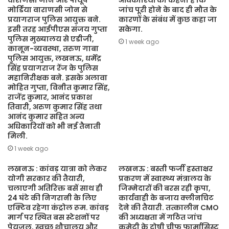
वाराणसी जोन और पीयूष
अधिकारियों का कहना है कि
मोर्डिया वाराणसी जोन से
जांच पूरी होने के बाद ही मौत के
प्रयागराज पुलिस आयुक्त बने.
कारणों के संबंध में कुछ कहा जा
इसी तरह आईपीएस संजय गुप्ता
सकेगा.
पुलिस मुख्यालय से एडीजी,
1 week ago
कानून-व्यवस्था, तरुण गाबा
पुलिस आयुक्त, लखनऊ, धर्मेंद्र
सिंह प्रयागराज रेंज के पुलिस
महानिरीक्षक बने. इसके अलावा
मोहित गुप्ता, विनीत कुमार सिंह,
राजेंद्र कुमार, आनंद प्रकाश
तिवारी, अरुण कुमार सिंह तथा
आनंद कुमार सहित अन्य
अधिकारियों को भी नई तैनाती
मिली.
1 week ago
लखनऊ : कांवड़ यात्रा को लेकर
लखनऊ : बस्ती फर्जी हस्ताक्षर
योगी सरकार की तैयारी,
प्रकरण में स्वास्थ्य मंत्रालय के
चलाएगी अतिरिक्त बसें साथ ही
जिम्मेदारों की बरस रही कृपा,
24 घंटे की निगरानी के लिए
कार्यवाही के बजाय क्लीनचिट
एक्टिव रहेगा कंट्रोल रूम. कांवड़
देने की तैयारी. तत्कालीन CMO
मार्ग पर स्थित बस स्टेशनों पर
की अध्यक्षता में गठित जांच
पेयजल, स्वच्छ शौचालय और
कमेटी के दोषी चीफ फार्मासिस्ट