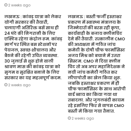
2 weeks ago
लखनऊ : कांवड़ यात्रा को लेकर
लखनऊ : बस्ती फर्जी हस्ताक्षर
योगी सरकार की तैयारी,
प्रकरण में स्वास्थ्य मंत्रालय के
चलाएगी अतिरिक्त बसें साथ ही
जिम्मेदारों की बरस रही कृपा,
24 घंटे की निगरानी के लिए
कार्यवाही के बजाय क्लीनचिट
एक्टिव रहेगा कंट्रोल रूम. कांवड़
देने की तैयारी. तत्कालीन CMO
मार्ग पर स्थित बस स्टेशनों पर
की अध्यक्षता में गठित जांच
पेयजल, स्वच्छ शौचालय और
कमेटी के दोषी चीफ फार्मासिस्ट
बैठने की रहेगी उचित व्यवस्था.
अजय मिश्र को बचाने में उतरा
30 जुलाई से शुरू होने वाली
सिस्टम. CMO ने दिया क्लीन
श्रावण मास की कांवड़ यात्रा को
चिट तो अब अपर महानिदेशक ने
सुगम व सुरक्षित बनाने के लिए
नयी जांच कमेटी गठित कर
सरकार का यह महत्वपूर्ण कदम.
लीपापोती का खेल किया शुरू.
जबकि हस्ताक्षर प्रकरण में ही
2 weeks ago
चीफ फार्मासिस्ट के साथ आरोपी
वार्ड ब्वाय का किया गया था
तबादला. और जुगलबंदी कायम
रहे इसलिए फिर से वापस CMO
बस्ती में किया गया तैनात.
2 weeks ago