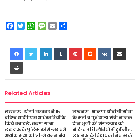
F
T
W
M
E
S
a
w
h
e
m
h
c
i
a
s
a
a
LinkedIn
Tumblr
Pinterest
Reddit
VKontakte
Share via Email
e
t
t
s
i
r
b
t
s
a
l
e
Print
o
e
A
g
o
r
p
e
k
p
Related Articles
लखनऊ : योगी सरकार ने 15
लखनऊ : भाजपा ओबीसी मोर्चा
वरिष्ठ आईपीएस अधिकारियों के
के मंत्री व पूर्व राज्य मंत्री नानक
किये तबादले, तरुण गाबा
दीन भुर्जी की मंगलवार को
लखनऊ के पुलिस कमिश्नर बने.
संदिग्ध परिस्थितियों में हुई मौत.
अशोक मुथा को अग्निशमन सेवा
लखनऊ के विधायक निवास की