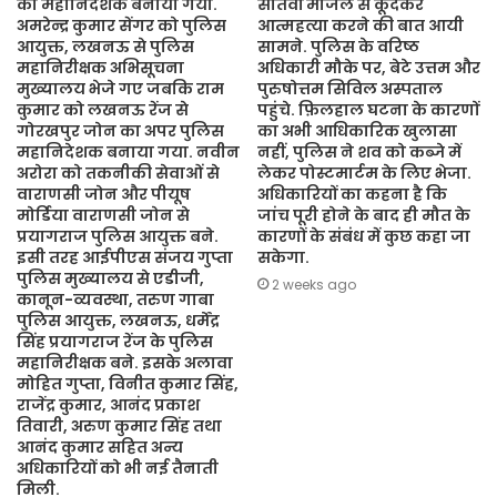
का महानिदेशक बनाया गया.
सातवीं मंजिल से कूदकर
अमरेन्द्र कुमार सेंगर को पुलिस
आत्महत्या करने की बात आयी
आयुक्त, लखनऊ से पुलिस
सामने. पुलिस के वरिष्ठ
महानिरीक्षक अभिसूचना
अधिकारी मौके पर, बेटे उत्तम और
मुख्यालय भेजे गए जबकि राम
पुरुषोत्तम सिविल अस्पताल
कुमार को लखनऊ रेंज से
पहुंचे. फ़िलहाल घटना के कारणों
गोरखपुर जोन का अपर पुलिस
का अभी आधिकारिक खुलासा
महानिदेशक बनाया गया. नवीन
नहीं, पुलिस ने शव को कब्जे में
अरोरा को तकनीकी सेवाओं से
लेकर पोस्टमार्टम के लिए भेजा.
वाराणसी जोन और पीयूष
अधिकारियों का कहना है कि
मोर्डिया वाराणसी जोन से
जांच पूरी होने के बाद ही मौत के
प्रयागराज पुलिस आयुक्त बने.
कारणों के संबंध में कुछ कहा जा
इसी तरह आईपीएस संजय गुप्ता
सकेगा.
पुलिस मुख्यालय से एडीजी,
2 weeks ago
कानून-व्यवस्था, तरुण गाबा
पुलिस आयुक्त, लखनऊ, धर्मेंद्र
सिंह प्रयागराज रेंज के पुलिस
महानिरीक्षक बने. इसके अलावा
मोहित गुप्ता, विनीत कुमार सिंह,
राजेंद्र कुमार, आनंद प्रकाश
तिवारी, अरुण कुमार सिंह तथा
आनंद कुमार सहित अन्य
अधिकारियों को भी नई तैनाती
मिली.