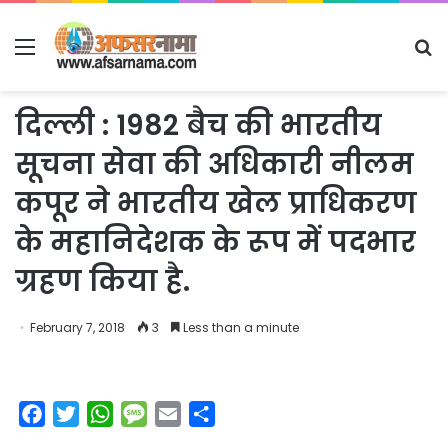
Menu
S
fo
दिल्ली : 1982 बैच की भारतीय
सूचना सेवा की अधिकारी नीलम
कपूर ने भारतीय खेल प्राधिकरण
के महानिदेशक के रूप में पदभार
ग्रहण किया है.
February 7, 2018
3
Less than a minute
F
T
W
M
E
S
a
w
h
e
m
h