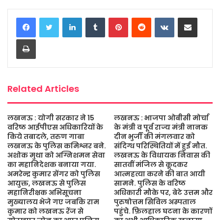
c
i
a
s
a
a
LinkedIn
Tumblr
Pinterest
Reddit
VKontakte
Share via Email
e
t
t
s
i
r
b
t
s
a
l
e
Print
o
e
A
g
o
r
p
e
k
p
Related Articles
लखनऊ : योगी सरकार ने 15
लखनऊ : भाजपा ओबीसी मोर्चा
वरिष्ठ आईपीएस अधिकारियों के
के मंत्री व पूर्व राज्य मंत्री नानक
किये तबादले, तरुण गाबा
दीन भुर्जी की मंगलवार को
लखनऊ के पुलिस कमिश्नर बने.
संदिग्ध परिस्थितियों में हुई मौत.
अशोक मुथा को अग्निशमन सेवा
लखनऊ के विधायक निवास की
का महानिदेशक बनाया गया.
सातवीं मंजिल से कूदकर
अमरेन्द्र कुमार सेंगर को पुलिस
आत्महत्या करने की बात आयी
आयुक्त, लखनऊ से पुलिस
सामने. पुलिस के वरिष्ठ
महानिरीक्षक अभिसूचना
अधिकारी मौके पर, बेटे उत्तम और
मुख्यालय भेजे गए जबकि राम
पुरुषोत्तम सिविल अस्पताल
कुमार को लखनऊ रेंज से
पहुंचे. फ़िलहाल घटना के कारणों