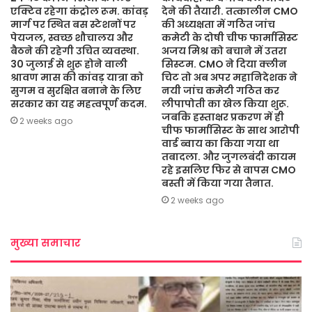
एक्टिव रहेगा कंट्रोल रूम. कांवड़
देने की तैयारी. तत्कालीन CMO
मार्ग पर स्थित बस स्टेशनों पर
की अध्यक्षता में गठित जांच
पेयजल, स्वच्छ शौचालय और
कमेटी के दोषी चीफ फार्मासिस्ट
बैठने की रहेगी उचित व्यवस्था.
अजय मिश्र को बचाने में उतरा
30 जुलाई से शुरू होने वाली
सिस्टम. CMO ने दिया क्लीन
श्रावण मास की कांवड़ यात्रा को
चिट तो अब अपर महानिदेशक ने
सुगम व सुरक्षित बनाने के लिए
नयी जांच कमेटी गठित कर
सरकार का यह महत्वपूर्ण कदम.
लीपापोती का खेल किया शुरू.
जबकि हस्ताक्षर प्रकरण में ही
2 weeks ago
चीफ फार्मासिस्ट के साथ आरोपी
वार्ड ब्वाय का किया गया था
तबादला. और जुगलबंदी कायम
रहे इसलिए फिर से वापस CMO
बस्ती में किया गया तैनात.
2 weeks ago
मुख्या समाचार