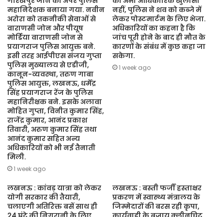
गोरखपुर जोन का अपर पुलिस
का अभी आधिकारिक खुलासा
महानिदेशक बनाया गया. नवीन
नहीं, पुलिस ने शव को कब्जे में
अरोरा को तकनीकी सेवाओं से
लेकर पोस्टमार्टम के लिए भेजा.
वाराणसी जोन और पीयूष
अधिकारियों का कहना है कि
मोर्डिया वाराणसी जोन से
जांच पूरी होने के बाद ही मौत के
प्रयागराज पुलिस आयुक्त बने.
कारणों के संबंध में कुछ कहा जा
इसी तरह आईपीएस संजय गुप्ता
सकेगा.
पुलिस मुख्यालय से एडीजी,
1 week ago
कानून-व्यवस्था, तरुण गाबा
पुलिस आयुक्त, लखनऊ, धर्मेंद्र
सिंह प्रयागराज रेंज के पुलिस
महानिरीक्षक बने. इसके अलावा
मोहित गुप्ता, विनीत कुमार सिंह,
राजेंद्र कुमार, आनंद प्रकाश
तिवारी, अरुण कुमार सिंह तथा
आनंद कुमार सहित अन्य
अधिकारियों को भी नई तैनाती
मिली.
1 week ago
लखनऊ : कांवड़ यात्रा को लेकर
लखनऊ : बस्ती फर्जी हस्ताक्षर
योगी सरकार की तैयारी,
प्रकरण में स्वास्थ्य मंत्रालय के
चलाएगी अतिरिक्त बसें साथ ही
जिम्मेदारों की बरस रही कृपा,
24 घंटे की निगरानी के लिए
कार्यवाही के बजाय क्लीनचिट