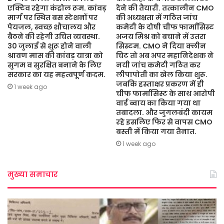
एक्टिव रहेगा कंट्रोल रूम. कांवड़
देने की तैयारी. तत्कालीन CMO
मार्ग पर स्थित बस स्टेशनों पर
की अध्यक्षता में गठित जांच
पेयजल, स्वच्छ शौचालय और
कमेटी के दोषी चीफ फार्मासिस्ट
बैठने की रहेगी उचित व्यवस्था.
अजय मिश्र को बचाने में उतरा
30 जुलाई से शुरू होने वाली
सिस्टम. CMO ने दिया क्लीन
श्रावण मास की कांवड़ यात्रा को
चिट तो अब अपर महानिदेशक ने
सुगम व सुरक्षित बनाने के लिए
नयी जांच कमेटी गठित कर
सरकार का यह महत्वपूर्ण कदम.
लीपापोती का खेल किया शुरू.
जबकि हस्ताक्षर प्रकरण में ही
1 week ago
चीफ फार्मासिस्ट के साथ आरोपी
वार्ड ब्वाय का किया गया था
तबादला. और जुगलबंदी कायम
रहे इसलिए फिर से वापस CMO
बस्ती में किया गया तैनात.
1 week ago
मुख्या समाचार