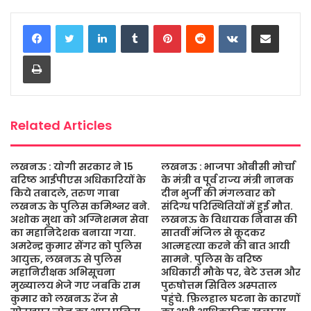
c
i
a
s
a
a
LinkedIn
Tumblr
Pinterest
Reddit
VKontakte
Share via Email
e
t
t
s
i
r
b
t
s
a
l
e
Print
o
e
A
g
o
r
p
e
k
p
Related Articles
लखनऊ : योगी सरकार ने 15
लखनऊ : भाजपा ओबीसी मोर्चा
वरिष्ठ आईपीएस अधिकारियों के
के मंत्री व पूर्व राज्य मंत्री नानक
किये तबादले, तरुण गाबा
दीन भुर्जी की मंगलवार को
लखनऊ के पुलिस कमिश्नर बने.
संदिग्ध परिस्थितियों में हुई मौत.
अशोक मुथा को अग्निशमन सेवा
लखनऊ के विधायक निवास की
का महानिदेशक बनाया गया.
सातवीं मंजिल से कूदकर
अमरेन्द्र कुमार सेंगर को पुलिस
आत्महत्या करने की बात आयी
आयुक्त, लखनऊ से पुलिस
सामने. पुलिस के वरिष्ठ
महानिरीक्षक अभिसूचना
अधिकारी मौके पर, बेटे उत्तम और
मुख्यालय भेजे गए जबकि राम
पुरुषोत्तम सिविल अस्पताल
कुमार को लखनऊ रेंज से
पहुंचे. फ़िलहाल घटना के कारणों