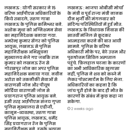
लखनऊ : योगी सरकार ने 15
लखनऊ : भाजपा ओबीसी मोर्चा
वरिष्ठ आईपीएस अधिकारियों के
के मंत्री व पूर्व राज्य मंत्री नानक
किये तबादले, तरुण गाबा
दीन भुर्जी की मंगलवार को
लखनऊ के पुलिस कमिश्नर बने.
संदिग्ध परिस्थितियों में हुई मौत.
अशोक मुथा को अग्निशमन सेवा
लखनऊ के विधायक निवास की
का महानिदेशक बनाया गया.
सातवीं मंजिल से कूदकर
अमरेन्द्र कुमार सेंगर को पुलिस
आत्महत्या करने की बात आयी
आयुक्त, लखनऊ से पुलिस
सामने. पुलिस के वरिष्ठ
महानिरीक्षक अभिसूचना
अधिकारी मौके पर, बेटे उत्तम और
मुख्यालय भेजे गए जबकि राम
पुरुषोत्तम सिविल अस्पताल
कुमार को लखनऊ रेंज से
पहुंचे. फ़िलहाल घटना के कारणों
गोरखपुर जोन का अपर पुलिस
का अभी आधिकारिक खुलासा
महानिदेशक बनाया गया. नवीन
नहीं, पुलिस ने शव को कब्जे में
अरोरा को तकनीकी सेवाओं से
लेकर पोस्टमार्टम के लिए भेजा.
वाराणसी जोन और पीयूष
अधिकारियों का कहना है कि
मोर्डिया वाराणसी जोन से
जांच पूरी होने के बाद ही मौत के
प्रयागराज पुलिस आयुक्त बने.
कारणों के संबंध में कुछ कहा जा
इसी तरह आईपीएस संजय गुप्ता
सकेगा.
पुलिस मुख्यालय से एडीजी,
2 weeks ago
कानून-व्यवस्था, तरुण गाबा
पुलिस आयुक्त, लखनऊ, धर्मेंद्र
सिंह प्रयागराज रेंज के पुलिस
महानिरीक्षक बने. इसके अलावा