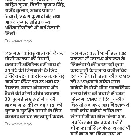
मोहित गुप्ता, विनीत कुमार सिंह,
राजेंद्र कुमार, आनंद प्रकाश
तिवारी, अरुण कुमार सिंह तथा
आनंद कुमार सहित अन्य
अधिकारियों को भी नई तैनाती
मिली.
2 weeks ago
लखनऊ : कांवड़ यात्रा को लेकर
लखनऊ : बस्ती फर्जी हस्ताक्षर
योगी सरकार की तैयारी,
प्रकरण में स्वास्थ्य मंत्रालय के
चलाएगी अतिरिक्त बसें साथ ही
जिम्मेदारों की बरस रही कृपा,
24 घंटे की निगरानी के लिए
कार्यवाही के बजाय क्लीनचिट
एक्टिव रहेगा कंट्रोल रूम. कांवड़
देने की तैयारी. तत्कालीन CMO
मार्ग पर स्थित बस स्टेशनों पर
की अध्यक्षता में गठित जांच
पेयजल, स्वच्छ शौचालय और
कमेटी के दोषी चीफ फार्मासिस्ट
बैठने की रहेगी उचित व्यवस्था.
अजय मिश्र को बचाने में उतरा
30 जुलाई से शुरू होने वाली
सिस्टम. CMO ने दिया क्लीन
श्रावण मास की कांवड़ यात्रा को
चिट तो अब अपर महानिदेशक ने
सुगम व सुरक्षित बनाने के लिए
नयी जांच कमेटी गठित कर
सरकार का यह महत्वपूर्ण कदम.
लीपापोती का खेल किया शुरू.
जबकि हस्ताक्षर प्रकरण में ही
2 weeks ago
चीफ फार्मासिस्ट के साथ आरोपी
वार्ड ब्वाय का किया गया था