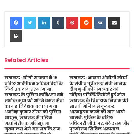
a
w
h
e
m
h
c
i
a
s
a
a
LinkedIn
Tumblr
Pinterest
Reddit
VKontakte
Share via Email
e
t
t
s
i
r
b
t
s
a
l
e
Print
o
e
A
g
o
r
p
e
k
p
Related Articles
लखनऊ : योगी सरकार ने 15
लखनऊ : भाजपा ओबीसी मोर्चा
वरिष्ठ आईपीएस अधिकारियों के
के मंत्री व पूर्व राज्य मंत्री नानक
किये तबादले, तरुण गाबा
दीन भुर्जी की मंगलवार को
लखनऊ के पुलिस कमिश्नर बने.
संदिग्ध परिस्थितियों में हुई मौत.
अशोक मुथा को अग्निशमन सेवा
लखनऊ के विधायक निवास की
का महानिदेशक बनाया गया.
सातवीं मंजिल से कूदकर
अमरेन्द्र कुमार सेंगर को पुलिस
आत्महत्या करने की बात आयी
आयुक्त, लखनऊ से पुलिस
सामने. पुलिस के वरिष्ठ
महानिरीक्षक अभिसूचना
अधिकारी मौके पर, बेटे उत्तम और
मुख्यालय भेजे गए जबकि राम
पुरुषोत्तम सिविल अस्पताल