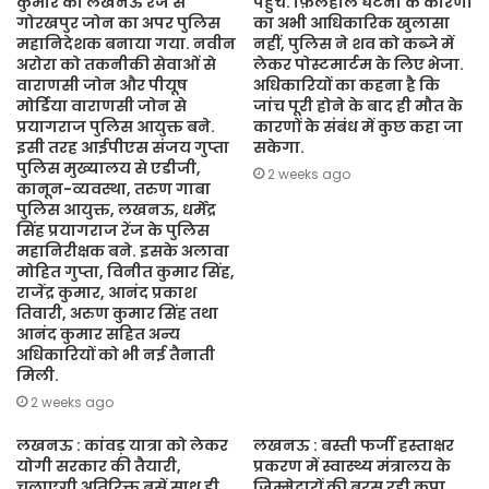
कुमार को लखनऊ रेंज से
पहुंचे. फ़िलहाल घटना के कारणों
गोरखपुर जोन का अपर पुलिस
का अभी आधिकारिक खुलासा
महानिदेशक बनाया गया. नवीन
नहीं, पुलिस ने शव को कब्जे में
अरोरा को तकनीकी सेवाओं से
लेकर पोस्टमार्टम के लिए भेजा.
वाराणसी जोन और पीयूष
अधिकारियों का कहना है कि
मोर्डिया वाराणसी जोन से
जांच पूरी होने के बाद ही मौत के
प्रयागराज पुलिस आयुक्त बने.
कारणों के संबंध में कुछ कहा जा
इसी तरह आईपीएस संजय गुप्ता
सकेगा.
पुलिस मुख्यालय से एडीजी,
2 weeks ago
कानून-व्यवस्था, तरुण गाबा
पुलिस आयुक्त, लखनऊ, धर्मेंद्र
सिंह प्रयागराज रेंज के पुलिस
महानिरीक्षक बने. इसके अलावा
मोहित गुप्ता, विनीत कुमार सिंह,
राजेंद्र कुमार, आनंद प्रकाश
तिवारी, अरुण कुमार सिंह तथा
आनंद कुमार सहित अन्य
अधिकारियों को भी नई तैनाती
मिली.
2 weeks ago
लखनऊ : कांवड़ यात्रा को लेकर
लखनऊ : बस्ती फर्जी हस्ताक्षर
योगी सरकार की तैयारी,
प्रकरण में स्वास्थ्य मंत्रालय के
चलाएगी अतिरिक्त बसें साथ ही
जिम्मेदारों की बरस रही कृपा,