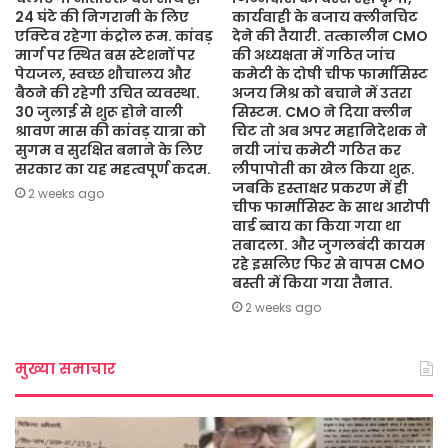
24 घंटे की निगरानी के लिए
कार्यवाही के बजाय क्लीनचिट
एक्टिव रहेगा कंट्रोल रूम. कांवड़
देने की तैयारी. तत्कालीन CMO
मार्ग पर स्थित बस स्टेशनों पर
की अध्यक्षता में गठित जांच
पेयजल, स्वच्छ शौचालय और
कमेटी के दोषी चीफ फार्मासिस्ट
बैठने की रहेगी उचित व्यवस्था.
अजय मिश्र को बचाने में उतरा
30 जुलाई से शुरू होने वाली
सिस्टम. CMO ने दिया क्लीन
श्रावण मास की कांवड़ यात्रा को
चिट तो अब अपर महानिदेशक ने
सुगम व सुरक्षित बनाने के लिए
नयी जांच कमेटी गठित कर
सरकार का यह महत्वपूर्ण कदम.
लीपापोती का खेल किया शुरू.
जबकि हस्ताक्षर प्रकरण में ही
2 weeks ago
चीफ फार्मासिस्ट के साथ आरोपी
वार्ड ब्वाय का किया गया था
तबादला. और जुगलबंदी कायम
रहे इसलिए फिर से वापस CMO
बस्ती में किया गया तैनात.
2 weeks ago
मुख्या समाचार