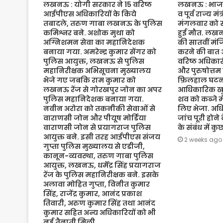
लखनऊ : योगी सरकार ने 15 वरिष्ठ
लखनऊ : भाजपा 
आईपीएस अधिकारियों के किये
व पूर्व राज्य म
तबादले, तरुण गाबा लखनऊ के पुलिस
मंगलवार को संद
कमिश्नर बने. अशोक मुथा को
हुई मौत. लख
अग्निशमन सेवा का महानिदेशक
की सातवीं मं
बनाया गया. अमरेन्द्र कुमार सेंगर को
करने की बात 
पुलिस आयुक्त, लखनऊ से पुलिस
वरिष्ठ अधिकारी
महानिरीक्षक अभिसूचना मुख्यालय
और पुरुषोत्तम
भेजे गए जबकि राम कुमार को
फ़िलहाल घटना
लखनऊ रेंज से गोरखपुर जोन का अपर
आधिकारिक खुल
पुलिस महानिदेशक बनाया गया.
शव को कब्जे मे
नवीन अरोरा को तकनीकी सेवाओं से
लिए भेजा. अधि
वाराणसी जोन और पीयूष मोर्डिया
जांच पूरी होने
वाराणसी जोन से प्रयागराज पुलिस
के संबंध में क
आयुक्त बने. इसी तरह आईपीएस संजय
2 weeks ago
गुप्ता पुलिस मुख्यालय से एडीजी,
कानून-व्यवस्था, तरुण गाबा पुलिस
आयुक्त, लखनऊ, धर्मेंद्र सिंह प्रयागराज
रेंज के पुलिस महानिरीक्षक बने. इसके
अलावा मोहित गुप्ता, विनीत कुमार
सिंह, राजेंद्र कुमार, आनंद प्रकाश
तिवारी, अरुण कुमार सिंह तथा आनंद
कुमार सहित अन्य अधिकारियों को भी
नई तैनाती मिली.