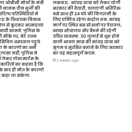
ओबीसी मोर्चा के मंत्री
लखनऊ : कांवड़ यात्रा को लेकर योगी
ंत्री नानक दीन भुर्जी की
सरकार की तैयारी, चलाएगी अतिरिक्त
िग्ध परिस्थितियों में
बसें साथ ही 24 घंटे की निगरानी के
नऊ के विधायक निवास
लिए एक्टिव रहेगा कंट्रोल रूम. कांवड़
जिल से कूदकर आत्महत्या
मार्ग पर स्थित बस स्टेशनों पर पेयजल,
आयी सामने. पुलिस के
स्वच्छ शौचालय और बैठने की रहेगी
 मौके पर, बेटे उत्तम
उचित व्यवस्था. 30 जुलाई से शुरू होने
 सिविल अस्पताल पहुंचे.
वाली श्रावण मास की कांवड़ यात्रा को
 के कारणों का अभी
सुगम व सुरक्षित बनाने के लिए सरकार
ासा नहीं, पुलिस ने
का यह महत्वपूर्ण कदम.
ं लेकर पोस्टमार्टम के
2 weeks ago
कारियों का कहना है कि
 के बाद ही मौत के कारणों
ुछ कहा जा सकेगा.