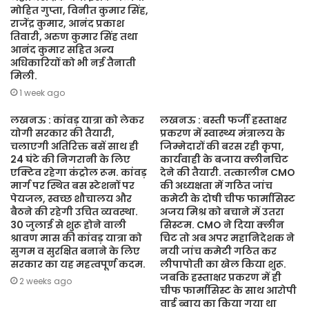
मोहित गुप्ता, विनीत कुमार सिंह,
राजेंद्र कुमार, आनंद प्रकाश
तिवारी, अरुण कुमार सिंह तथा
आनंद कुमार सहित अन्य
अधिकारियों को भी नई तैनाती
मिली.
1 week ago
लखनऊ : कांवड़ यात्रा को लेकर
लखनऊ : बस्ती फर्जी हस्ताक्षर
योगी सरकार की तैयारी,
प्रकरण में स्वास्थ्य मंत्रालय के
चलाएगी अतिरिक्त बसें साथ ही
जिम्मेदारों की बरस रही कृपा,
24 घंटे की निगरानी के लिए
कार्यवाही के बजाय क्लीनचिट
एक्टिव रहेगा कंट्रोल रूम. कांवड़
देने की तैयारी. तत्कालीन CMO
मार्ग पर स्थित बस स्टेशनों पर
की अध्यक्षता में गठित जांच
पेयजल, स्वच्छ शौचालय और
कमेटी के दोषी चीफ फार्मासिस्ट
बैठने की रहेगी उचित व्यवस्था.
अजय मिश्र को बचाने में उतरा
30 जुलाई से शुरू होने वाली
सिस्टम. CMO ने दिया क्लीन
श्रावण मास की कांवड़ यात्रा को
चिट तो अब अपर महानिदेशक ने
सुगम व सुरक्षित बनाने के लिए
नयी जांच कमेटी गठित कर
सरकार का यह महत्वपूर्ण कदम.
लीपापोती का खेल किया शुरू.
जबकि हस्ताक्षर प्रकरण में ही
2 weeks ago
चीफ फार्मासिस्ट के साथ आरोपी
वार्ड ब्वाय का किया गया था