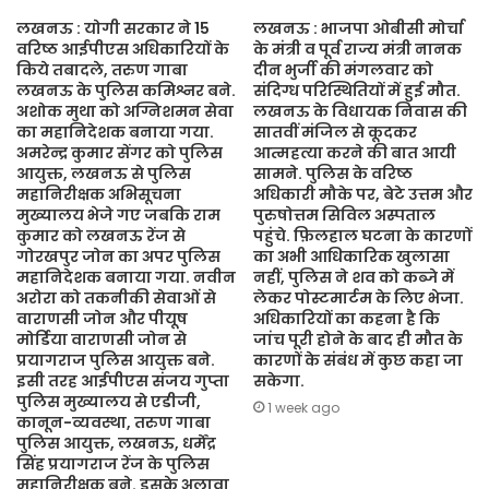
लखनऊ : योगी सरकार ने 15
लखनऊ : भाजपा ओबीसी मोर्चा
वरिष्ठ आईपीएस अधिकारियों के
के मंत्री व पूर्व राज्य मंत्री नानक
किये तबादले, तरुण गाबा
दीन भुर्जी की मंगलवार को
लखनऊ के पुलिस कमिश्नर बने.
संदिग्ध परिस्थितियों में हुई मौत.
अशोक मुथा को अग्निशमन सेवा
लखनऊ के विधायक निवास की
का महानिदेशक बनाया गया.
सातवीं मंजिल से कूदकर
अमरेन्द्र कुमार सेंगर को पुलिस
आत्महत्या करने की बात आयी
आयुक्त, लखनऊ से पुलिस
सामने. पुलिस के वरिष्ठ
महानिरीक्षक अभिसूचना
अधिकारी मौके पर, बेटे उत्तम और
मुख्यालय भेजे गए जबकि राम
पुरुषोत्तम सिविल अस्पताल
कुमार को लखनऊ रेंज से
पहुंचे. फ़िलहाल घटना के कारणों
गोरखपुर जोन का अपर पुलिस
का अभी आधिकारिक खुलासा
महानिदेशक बनाया गया. नवीन
नहीं, पुलिस ने शव को कब्जे में
अरोरा को तकनीकी सेवाओं से
लेकर पोस्टमार्टम के लिए भेजा.
वाराणसी जोन और पीयूष
अधिकारियों का कहना है कि
मोर्डिया वाराणसी जोन से
जांच पूरी होने के बाद ही मौत के
प्रयागराज पुलिस आयुक्त बने.
कारणों के संबंध में कुछ कहा जा
इसी तरह आईपीएस संजय गुप्ता
सकेगा.
पुलिस मुख्यालय से एडीजी,
1 week ago
कानून-व्यवस्था, तरुण गाबा
पुलिस आयुक्त, लखनऊ, धर्मेंद्र
सिंह प्रयागराज रेंज के पुलिस
महानिरीक्षक बने. इसके अलावा