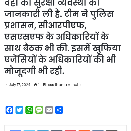
वहां की सुरक्षा व्यवस्था की
जानकारी ली है. टीम ने पुलिस
प्रशासन, सीआरपीएफ,
एसएसएफ के अधिकारियों के
साथ बैठक भी की. इसमें खुफिया
एजेंसियों के अधिकारियों की भी
मौजूदगी भी रही.
July 17, 2024
1
Less than a minute
F
T
W
M
E
S
a
w
h
e
m
h
c
i
a
s
a
a
LinkedIn
Tumblr
Pinterest
Reddit
VKontakte
Share via Email