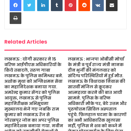
e
t
t
s
i
r
b
t
s
a
l
e
Print
o
e
A
g
o
r
p
e
k
p
Related Articles
लखनऊ : योगी सरकार ने 15
लखनऊ : भाजपा ओबीसी मोर्चा
वरिष्ठ आईपीएस अधिकारियों के
के मंत्री व पूर्व राज्य मंत्री नानक
किये तबादले, तरुण गाबा
दीन भुर्जी की मंगलवार को
लखनऊ के पुलिस कमिश्नर बने.
संदिग्ध परिस्थितियों में हुई मौत.
अशोक मुथा को अग्निशमन सेवा
लखनऊ के विधायक निवास की
का महानिदेशक बनाया गया.
सातवीं मंजिल से कूदकर
अमरेन्द्र कुमार सेंगर को पुलिस
आत्महत्या करने की बात आयी
आयुक्त, लखनऊ से पुलिस
सामने. पुलिस के वरिष्ठ
महानिरीक्षक अभिसूचना
अधिकारी मौके पर, बेटे उत्तम और
मुख्यालय भेजे गए जबकि राम
पुरुषोत्तम सिविल अस्पताल
कुमार को लखनऊ रेंज से
पहुंचे. फ़िलहाल घटना के कारणों
गोरखपुर जोन का अपर पुलिस
का अभी आधिकारिक खुलासा
महानिदेशक बनाया गया. नवीन
नहीं, पुलिस ने शव को कब्जे में