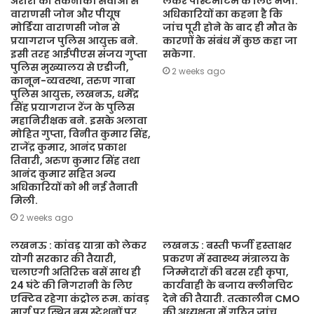
अरोरा को तकनीकी सेवाओं से
लेकर पोस्टमार्टम के लिए भेजा.
वाराणसी जोन और पीयूष
अधिकारियों का कहना है कि
मोर्डिया वाराणसी जोन से
जांच पूरी होने के बाद ही मौत के
प्रयागराज पुलिस आयुक्त बने.
कारणों के संबंध में कुछ कहा जा
इसी तरह आईपीएस संजय गुप्ता
सकेगा.
पुलिस मुख्यालय से एडीजी,
2 weeks ago
कानून-व्यवस्था, तरुण गाबा
पुलिस आयुक्त, लखनऊ, धर्मेंद्र
सिंह प्रयागराज रेंज के पुलिस
महानिरीक्षक बने. इसके अलावा
मोहित गुप्ता, विनीत कुमार सिंह,
राजेंद्र कुमार, आनंद प्रकाश
तिवारी, अरुण कुमार सिंह तथा
आनंद कुमार सहित अन्य
अधिकारियों को भी नई तैनाती
मिली.
2 weeks ago
लखनऊ : कांवड़ यात्रा को लेकर
लखनऊ : बस्ती फर्जी हस्ताक्षर
योगी सरकार की तैयारी,
प्रकरण में स्वास्थ्य मंत्रालय के
चलाएगी अतिरिक्त बसें साथ ही
जिम्मेदारों की बरस रही कृपा,
24 घंटे की निगरानी के लिए
कार्यवाही के बजाय क्लीनचिट
एक्टिव रहेगा कंट्रोल रूम. कांवड़
देने की तैयारी. तत्कालीन CMO
मार्ग पर स्थित बस स्टेशनों पर
की अध्यक्षता में गठित जांच