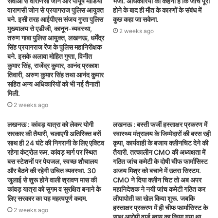
सेवाओं से वाराणसी जोन और पीयूष मोर्डिया
भेजा. अधिकारियों का कहना है कि जांच पूरी
वाराणसी जोन से प्रयागराज पुलिस आयुक्त
होने के बाद ही मौत के कारणों के संबंध में
बने. इसी तरह आईपीएस संजय गुप्ता पुलिस
कुछ कहा जा सकेगा.
मुख्यालय से एडीजी, कानून-व्यवस्था,
2 weeks ago
तरुण गाबा पुलिस आयुक्त, लखनऊ, धर्मेंद्र
सिंह प्रयागराज रेंज के पुलिस महानिरीक्षक
बने. इसके अलावा मोहित गुप्ता, विनीत
कुमार सिंह, राजेंद्र कुमार, आनंद प्रकाश
तिवारी, अरुण कुमार सिंह तथा आनंद कुमार
सहित अन्य अधिकारियों को भी नई तैनाती
मिली.
2 weeks ago
लखनऊ : कांवड़ यात्रा को लेकर योगी
लखनऊ : बस्ती फर्जी हस्ताक्षर प्रकरण में
सरकार की तैयारी, चलाएगी अतिरिक्त बसें
स्वास्थ्य मंत्रालय के जिम्मेदारों की बरस रही
साथ ही 24 घंटे की निगरानी के लिए एक्टिव
कृपा, कार्यवाही के बजाय क्लीनचिट देने की
रहेगा कंट्रोल रूम. कांवड़ मार्ग पर स्थित
तैयारी. तत्कालीन CMO की अध्यक्षता में
बस स्टेशनों पर पेयजल, स्वच्छ शौचालय
गठित जांच कमेटी के दोषी चीफ फार्मासिस्ट
और बैठने की रहेगी उचित व्यवस्था. 30
अजय मिश्र को बचाने में उतरा सिस्टम.
जुलाई से शुरू होने वाली श्रावण मास की
CMO ने दिया क्लीन चिट तो अब अपर
कांवड़ यात्रा को सुगम व सुरक्षित बनाने के
महानिदेशक ने नयी जांच कमेटी गठित कर
लिए सरकार का यह महत्वपूर्ण कदम.
लीपापोती का खेल किया शुरू. जबकि
हस्ताक्षर प्रकरण में ही चीफ फार्मासिस्ट के
2 weeks ago
साथ आरोपी वार्ड ब्वाय का किया गया था