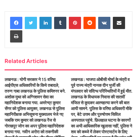
a
w
h
e
m
h
c
i
a
s
a
a
LinkedIn
Tumblr
Pinterest
Reddit
VKontakte
Share via Email
e
t
t
s
i
r
b
t
s
a
l
e
Print
o
e
A
g
o
r
p
e
k
p
Related Articles
लखनऊ : योगी सरकार ने 15 वरिष्ठ
लखनऊ : भाजपा ओबीसी मोर्चा के मंत्री व
आईपीएस अधिकारियों के किये तबादले,
पूर्व राज्य मंत्री नानक दीन भुर्जी की
तरुण गाबा लखनऊ के पुलिस कमिश्नर बने.
मंगलवार को संदिग्ध परिस्थितियों में हुई मौत.
अशोक मुथा को अग्निशमन सेवा का
लखनऊ के विधायक निवास की सातवीं
महानिदेशक बनाया गया. अमरेन्द्र कुमार
मंजिल से कूदकर आत्महत्या करने की बात
सेंगर को पुलिस आयुक्त, लखनऊ से पुलिस
आयी सामने. पुलिस के वरिष्ठ अधिकारी मौके
महानिरीक्षक अभिसूचना मुख्यालय भेजे गए
पर, बेटे उत्तम और पुरुषोत्तम सिविल
जबकि राम कुमार को लखनऊ रेंज से
अस्पताल पहुंचे. फ़िलहाल घटना के कारणों
गोरखपुर जोन का अपर पुलिस महानिदेशक
का अभी आधिकारिक खुलासा नहीं, पुलिस ने
बनाया गया. नवीन अरोरा को तकनीकी
शव को कब्जे में लेकर पोस्टमार्टम के लिए