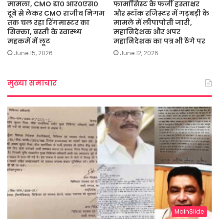
मामला, CMO डा० आर०एस०
फार्मासिस्ट के फर्जी हस्ताक्षर
दूबे से लेकर CMO राजीव निगम
और स्टॉक रजिस्टर में गड़बड़ी के
तक चल रहा रिंगमास्टर का
मामले में लीपापोती जारी,
सिक्का, बस्ती के स्वास्थ्य
महानिदेशक और अपर
महकमें में लूट
महानिदेशक का पत्र भी ठेंगे पर
June 15, 2026
June 12, 2026
मुख्या समाचार
MainSlide