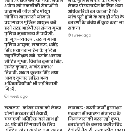
महानिदेशक बनाया गया. नवीन
नहीं, पुलिस ने शव को कब्जे में
अरोरा को तकनीकी सेवाओं से
लेकर पोस्टमार्टम के लिए भेजा.
वाराणसी जोन और पीयूष
अधिकारियों का कहना है कि
मोर्डिया वाराणसी जोन से
जांच पूरी होने के बाद ही मौत के
प्रयागराज पुलिस आयुक्त बने.
कारणों के संबंध में कुछ कहा जा
इसी तरह आईपीएस संजय गुप्ता
सकेगा.
पुलिस मुख्यालय से एडीजी,
1 week ago
कानून-व्यवस्था, तरुण गाबा
पुलिस आयुक्त, लखनऊ, धर्मेंद्र
सिंह प्रयागराज रेंज के पुलिस
महानिरीक्षक बने. इसके अलावा
मोहित गुप्ता, विनीत कुमार सिंह,
राजेंद्र कुमार, आनंद प्रकाश
तिवारी, अरुण कुमार सिंह तथा
आनंद कुमार सहित अन्य
अधिकारियों को भी नई तैनाती
मिली.
1 week ago
लखनऊ : कांवड़ यात्रा को लेकर
लखनऊ : बस्ती फर्जी हस्ताक्षर
योगी सरकार की तैयारी,
प्रकरण में स्वास्थ्य मंत्रालय के
चलाएगी अतिरिक्त बसें साथ ही
जिम्मेदारों की बरस रही कृपा,
24 घंटे की निगरानी के लिए
कार्यवाही के बजाय क्लीनचिट
एक्टिव रहेगा कंट्रोल रूम. कांवड़
देने की तैयारी. तत्कालीन CMO