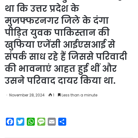
था कि उत्तर प्रदेश के
मुजफ्फरनगर जिले के दंगा
पीड़ित युवक पाकिस्तान की
खुफिया एजेंसी आईएसआई से
संपर्क साध रहे हैं जिससे परिवादी
की भावनाएं आहत हुई थीं और
उसने परिवाद दायर किया था.
November 28, 2024
1
Less than a minute
F
T
W
M
E
S
a
w
h
e
m
h
c
i
a
s
a
a