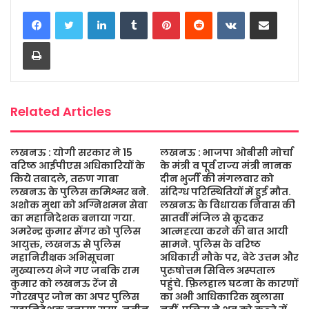
LinkedIn
Tumblr
Pinterest
Reddit
VKontakte
Share via Email
e
t
t
s
i
r
b
t
s
a
l
e
Print
o
e
A
g
o
r
p
e
k
p
Related Articles
लखनऊ : योगी सरकार ने 15
लखनऊ : भाजपा ओबीसी मोर्चा
वरिष्ठ आईपीएस अधिकारियों के
के मंत्री व पूर्व राज्य मंत्री नानक
किये तबादले, तरुण गाबा
दीन भुर्जी की मंगलवार को
लखनऊ के पुलिस कमिश्नर बने.
संदिग्ध परिस्थितियों में हुई मौत.
अशोक मुथा को अग्निशमन सेवा
लखनऊ के विधायक निवास की
का महानिदेशक बनाया गया.
सातवीं मंजिल से कूदकर
अमरेन्द्र कुमार सेंगर को पुलिस
आत्महत्या करने की बात आयी
आयुक्त, लखनऊ से पुलिस
सामने. पुलिस के वरिष्ठ
महानिरीक्षक अभिसूचना
अधिकारी मौके पर, बेटे उत्तम और
मुख्यालय भेजे गए जबकि राम
पुरुषोत्तम सिविल अस्पताल
कुमार को लखनऊ रेंज से
पहुंचे. फ़िलहाल घटना के कारणों
गोरखपुर जोन का अपर पुलिस
का अभी आधिकारिक खुलासा