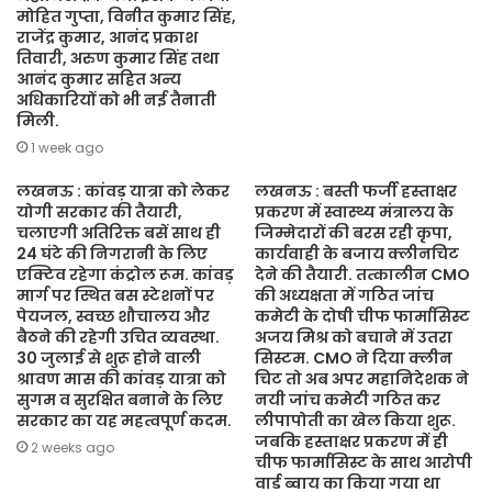
मोहित गुप्ता, विनीत कुमार सिंह,
राजेंद्र कुमार, आनंद प्रकाश
तिवारी, अरुण कुमार सिंह तथा
आनंद कुमार सहित अन्य
अधिकारियों को भी नई तैनाती
मिली.
1 week ago
लखनऊ : कांवड़ यात्रा को लेकर
लखनऊ : बस्ती फर्जी हस्ताक्षर
योगी सरकार की तैयारी,
प्रकरण में स्वास्थ्य मंत्रालय के
चलाएगी अतिरिक्त बसें साथ ही
जिम्मेदारों की बरस रही कृपा,
24 घंटे की निगरानी के लिए
कार्यवाही के बजाय क्लीनचिट
एक्टिव रहेगा कंट्रोल रूम. कांवड़
देने की तैयारी. तत्कालीन CMO
मार्ग पर स्थित बस स्टेशनों पर
की अध्यक्षता में गठित जांच
पेयजल, स्वच्छ शौचालय और
कमेटी के दोषी चीफ फार्मासिस्ट
बैठने की रहेगी उचित व्यवस्था.
अजय मिश्र को बचाने में उतरा
30 जुलाई से शुरू होने वाली
सिस्टम. CMO ने दिया क्लीन
श्रावण मास की कांवड़ यात्रा को
चिट तो अब अपर महानिदेशक ने
सुगम व सुरक्षित बनाने के लिए
नयी जांच कमेटी गठित कर
सरकार का यह महत्वपूर्ण कदम.
लीपापोती का खेल किया शुरू.
जबकि हस्ताक्षर प्रकरण में ही
2 weeks ago
चीफ फार्मासिस्ट के साथ आरोपी
वार्ड ब्वाय का किया गया था