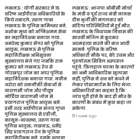
लखनऊ : योगी सरकार ने 15
लखनऊ : भाजपा ओबीसी मोर्चा
वरिष्ठ आईपीएस अधिकारियों के
के मंत्री व पूर्व राज्य मंत्री नानक
किये तबादले, तरुण गाबा
दीन भुर्जी की मंगलवार को
लखनऊ के पुलिस कमिश्नर बने.
संदिग्ध परिस्थितियों में हुई मौत.
अशोक मुथा को अग्निशमन सेवा
लखनऊ के विधायक निवास की
का महानिदेशक बनाया गया.
सातवीं मंजिल से कूदकर
अमरेन्द्र कुमार सेंगर को पुलिस
आत्महत्या करने की बात आयी
आयुक्त, लखनऊ से पुलिस
सामने. पुलिस के वरिष्ठ
महानिरीक्षक अभिसूचना
अधिकारी मौके पर, बेटे उत्तम और
मुख्यालय भेजे गए जबकि राम
पुरुषोत्तम सिविल अस्पताल
कुमार को लखनऊ रेंज से
पहुंचे. फ़िलहाल घटना के कारणों
गोरखपुर जोन का अपर पुलिस
का अभी आधिकारिक खुलासा
महानिदेशक बनाया गया. नवीन
नहीं, पुलिस ने शव को कब्जे में
अरोरा को तकनीकी सेवाओं से
लेकर पोस्टमार्टम के लिए भेजा.
वाराणसी जोन और पीयूष
अधिकारियों का कहना है कि
मोर्डिया वाराणसी जोन से
जांच पूरी होने के बाद ही मौत के
प्रयागराज पुलिस आयुक्त बने.
कारणों के संबंध में कुछ कहा जा
इसी तरह आईपीएस संजय गुप्ता
सकेगा.
पुलिस मुख्यालय से एडीजी,
1 week ago
कानून-व्यवस्था, तरुण गाबा
पुलिस आयुक्त, लखनऊ, धर्मेंद्र
सिंह प्रयागराज रेंज के पुलिस
महानिरीक्षक बने. इसके अलावा