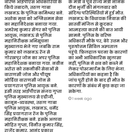
वरिष्ठ आईपीएस अधिकारियों के
के मंत्री व पूर्व राज्य मंत्री नानक
किये तबादले, तरुण गाबा
दीन भुर्जी की मंगलवार को
लखनऊ के पुलिस कमिश्नर बने.
संदिग्ध परिस्थितियों में हुई मौत.
अशोक मुथा को अग्निशमन सेवा
लखनऊ के विधायक निवास की
का महानिदेशक बनाया गया.
सातवीं मंजिल से कूदकर
अमरेन्द्र कुमार सेंगर को पुलिस
आत्महत्या करने की बात आयी
आयुक्त, लखनऊ से पुलिस
सामने. पुलिस के वरिष्ठ
महानिरीक्षक अभिसूचना
अधिकारी मौके पर, बेटे उत्तम और
मुख्यालय भेजे गए जबकि राम
पुरुषोत्तम सिविल अस्पताल
कुमार को लखनऊ रेंज से
पहुंचे. फ़िलहाल घटना के कारणों
गोरखपुर जोन का अपर पुलिस
का अभी आधिकारिक खुलासा
महानिदेशक बनाया गया. नवीन
नहीं, पुलिस ने शव को कब्जे में
अरोरा को तकनीकी सेवाओं से
लेकर पोस्टमार्टम के लिए भेजा.
वाराणसी जोन और पीयूष
अधिकारियों का कहना है कि
मोर्डिया वाराणसी जोन से
जांच पूरी होने के बाद ही मौत के
प्रयागराज पुलिस आयुक्त बने.
कारणों के संबंध में कुछ कहा जा
इसी तरह आईपीएस संजय गुप्ता
सकेगा.
पुलिस मुख्यालय से एडीजी,
1 week ago
कानून-व्यवस्था, तरुण गाबा
पुलिस आयुक्त, लखनऊ, धर्मेंद्र
सिंह प्रयागराज रेंज के पुलिस
महानिरीक्षक बने. इसके अलावा
मोहित गुप्ता, विनीत कुमार सिंह,
राजेंद्र कुमार, आनंद प्रकाश