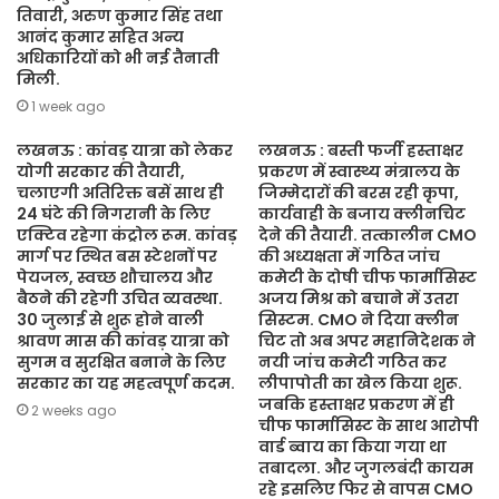
तिवारी, अरुण कुमार सिंह तथा
आनंद कुमार सहित अन्य
अधिकारियों को भी नई तैनाती
मिली.
1 week ago
लखनऊ : कांवड़ यात्रा को लेकर
लखनऊ : बस्ती फर्जी हस्ताक्षर
योगी सरकार की तैयारी,
प्रकरण में स्वास्थ्य मंत्रालय के
चलाएगी अतिरिक्त बसें साथ ही
जिम्मेदारों की बरस रही कृपा,
24 घंटे की निगरानी के लिए
कार्यवाही के बजाय क्लीनचिट
एक्टिव रहेगा कंट्रोल रूम. कांवड़
देने की तैयारी. तत्कालीन CMO
मार्ग पर स्थित बस स्टेशनों पर
की अध्यक्षता में गठित जांच
पेयजल, स्वच्छ शौचालय और
कमेटी के दोषी चीफ फार्मासिस्ट
बैठने की रहेगी उचित व्यवस्था.
अजय मिश्र को बचाने में उतरा
30 जुलाई से शुरू होने वाली
सिस्टम. CMO ने दिया क्लीन
श्रावण मास की कांवड़ यात्रा को
चिट तो अब अपर महानिदेशक ने
सुगम व सुरक्षित बनाने के लिए
नयी जांच कमेटी गठित कर
सरकार का यह महत्वपूर्ण कदम.
लीपापोती का खेल किया शुरू.
जबकि हस्ताक्षर प्रकरण में ही
2 weeks ago
चीफ फार्मासिस्ट के साथ आरोपी
वार्ड ब्वाय का किया गया था
तबादला. और जुगलबंदी कायम
रहे इसलिए फिर से वापस CMO