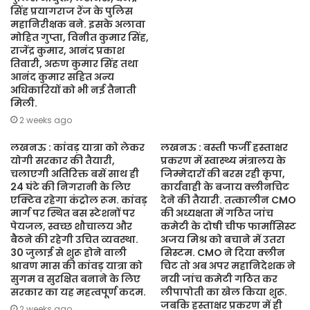
सिंह प्रयागराज रेंज के पुलिस
महानिरीक्षक बने. इसके अलावा
मोहित गुप्ता, विनीत कुमार सिंह,
राजेंद्र कुमार, आनंद प्रकाश
तिवारी, अरुण कुमार सिंह तथा
आनंद कुमार सहित अन्य
अधिकारियों को भी नई तैनाती
मिली.
2 weeks ago
लखनऊ : कांवड़ यात्रा को लेकर
लखनऊ : बस्ती फर्जी हस्ताक्षर
योगी सरकार की तैयारी,
प्रकरण में स्वास्थ्य मंत्रालय के
चलाएगी अतिरिक्त बसें साथ ही
जिम्मेदारों की बरस रही कृपा,
24 घंटे की निगरानी के लिए
कार्यवाही के बजाय क्लीनचिट
एक्टिव रहेगा कंट्रोल रूम. कांवड़
देने की तैयारी. तत्कालीन CMO
मार्ग पर स्थित बस स्टेशनों पर
की अध्यक्षता में गठित जांच
पेयजल, स्वच्छ शौचालय और
कमेटी के दोषी चीफ फार्मासिस्ट
बैठने की रहेगी उचित व्यवस्था.
अजय मिश्र को बचाने में उतरा
30 जुलाई से शुरू होने वाली
सिस्टम. CMO ने दिया क्लीन
श्रावण मास की कांवड़ यात्रा को
चिट तो अब अपर महानिदेशक ने
सुगम व सुरक्षित बनाने के लिए
नयी जांच कमेटी गठित कर
सरकार का यह महत्वपूर्ण कदम.
लीपापोती का खेल किया शुरू.
जबकि हस्ताक्षर प्रकरण में ही
2 weeks ago