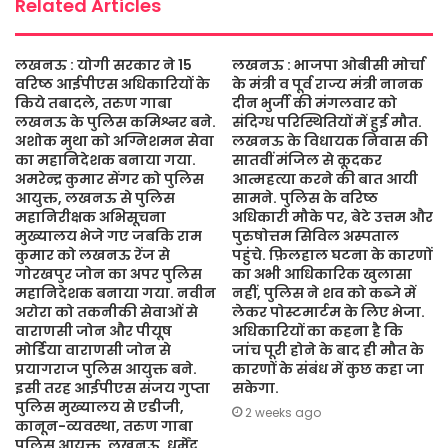
Related Articles
लखनऊ : योगी सरकार ने 15
लखनऊ : भाजपा ओबीसी मोर्चा
वरिष्ठ आईपीएस अधिकारियों के
के मंत्री व पूर्व राज्य मंत्री नानक
किये तबादले, तरुण गाबा
दीन भुर्जी की मंगलवार को
लखनऊ के पुलिस कमिश्नर बने.
संदिग्ध परिस्थितियों में हुई मौत.
अशोक मुथा को अग्निशमन सेवा
लखनऊ के विधायक निवास की
का महानिदेशक बनाया गया.
सातवीं मंजिल से कूदकर
अमरेन्द्र कुमार सेंगर को पुलिस
आत्महत्या करने की बात आयी
आयुक्त, लखनऊ से पुलिस
सामने. पुलिस के वरिष्ठ
महानिरीक्षक अभिसूचना
अधिकारी मौके पर, बेटे उत्तम और
मुख्यालय भेजे गए जबकि राम
पुरुषोत्तम सिविल अस्पताल
कुमार को लखनऊ रेंज से
पहुंचे. फ़िलहाल घटना के कारणों
गोरखपुर जोन का अपर पुलिस
का अभी आधिकारिक खुलासा
महानिदेशक बनाया गया. नवीन
नहीं, पुलिस ने शव को कब्जे में
अरोरा को तकनीकी सेवाओं से
लेकर पोस्टमार्टम के लिए भेजा.
वाराणसी जोन और पीयूष
अधिकारियों का कहना है कि
मोर्डिया वाराणसी जोन से
जांच पूरी होने के बाद ही मौत के
प्रयागराज पुलिस आयुक्त बने.
कारणों के संबंध में कुछ कहा जा
इसी तरह आईपीएस संजय गुप्ता
सकेगा.
पुलिस मुख्यालय से एडीजी,
2 weeks ago
कानून-व्यवस्था, तरुण गाबा
पुलिस आयुक्त, लखनऊ, धर्मेंद्र