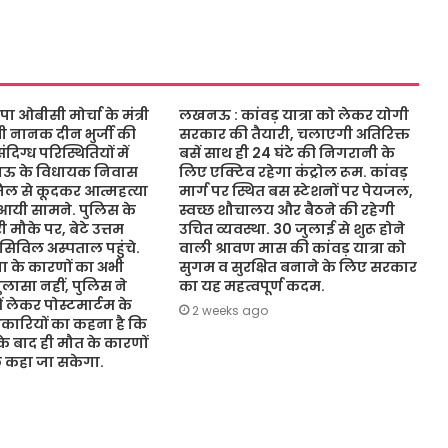
ओबीसी मोर्चा के मंत्री
लखनऊ : कांवड़ यात्रा को लेकर योगी
ंत्री नानक दीन भुर्जी की
सरकार की तैयारी, चलाएगी अतिरिक्त
िग्ध परिस्थितियों में
बसें साथ ही 24 घंटे की निगरानी के
नऊ के विधायक निवास
लिए एक्टिव रहेगा कंट्रोल रूम. कांवड़
जिल से कूदकर आत्महत्या
मार्ग पर स्थित बस स्टेशनों पर पेयजल,
आयी सामने. पुलिस के
स्वच्छ शौचालय और बैठने की रहेगी
 मौके पर, बेटे उत्तम
उचित व्यवस्था. 30 जुलाई से शुरू होने
 सिविल अस्पताल पहुंचे.
वाली श्रावण मास की कांवड़ यात्रा को
 के कारणों का अभी
सुगम व सुरक्षित बनाने के लिए सरकार
ासा नहीं, पुलिस ने
का यह महत्वपूर्ण कदम.
ं लेकर पोस्टमार्टम के
2 weeks ago
कारियों का कहना है कि
 के बाद ही मौत के कारणों
ुछ कहा जा सकेगा.