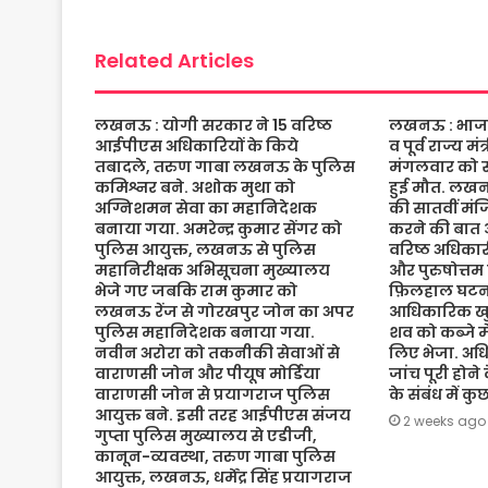
o
r
p
e
k
p
Related Articles
लखनऊ : योगी सरकार ने 15 वरिष्ठ
लखनऊ : भाजपा 
आईपीएस अधिकारियों के किये
व पूर्व राज्य म
तबादले, तरुण गाबा लखनऊ के पुलिस
मंगलवार को संद
कमिश्नर बने. अशोक मुथा को
हुई मौत. लख
अग्निशमन सेवा का महानिदेशक
की सातवीं मं
बनाया गया. अमरेन्द्र कुमार सेंगर को
करने की बात 
पुलिस आयुक्त, लखनऊ से पुलिस
वरिष्ठ अधिकारी
महानिरीक्षक अभिसूचना मुख्यालय
और पुरुषोत्तम
भेजे गए जबकि राम कुमार को
फ़िलहाल घटना
लखनऊ रेंज से गोरखपुर जोन का अपर
आधिकारिक खुल
पुलिस महानिदेशक बनाया गया.
शव को कब्जे मे
नवीन अरोरा को तकनीकी सेवाओं से
लिए भेजा. अधि
वाराणसी जोन और पीयूष मोर्डिया
जांच पूरी होने
वाराणसी जोन से प्रयागराज पुलिस
के संबंध में क
आयुक्त बने. इसी तरह आईपीएस संजय
2 weeks ago
गुप्ता पुलिस मुख्यालय से एडीजी,
कानून-व्यवस्था, तरुण गाबा पुलिस
आयुक्त, लखनऊ, धर्मेंद्र सिंह प्रयागराज