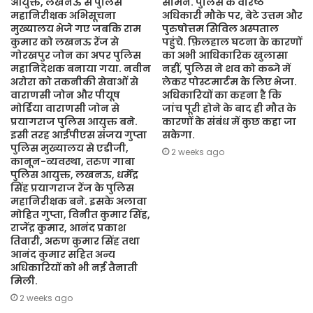
आयुक्त, लखनऊ से पुलिस
सामने. पुलिस के वरिष्ठ
महानिरीक्षक अभिसूचना
अधिकारी मौके पर, बेटे उत्तम और
मुख्यालय भेजे गए जबकि राम
पुरुषोत्तम सिविल अस्पताल
कुमार को लखनऊ रेंज से
पहुंचे. फ़िलहाल घटना के कारणों
गोरखपुर जोन का अपर पुलिस
का अभी आधिकारिक खुलासा
महानिदेशक बनाया गया. नवीन
नहीं, पुलिस ने शव को कब्जे में
अरोरा को तकनीकी सेवाओं से
लेकर पोस्टमार्टम के लिए भेजा.
वाराणसी जोन और पीयूष
अधिकारियों का कहना है कि
मोर्डिया वाराणसी जोन से
जांच पूरी होने के बाद ही मौत के
प्रयागराज पुलिस आयुक्त बने.
कारणों के संबंध में कुछ कहा जा
इसी तरह आईपीएस संजय गुप्ता
सकेगा.
पुलिस मुख्यालय से एडीजी,
2 weeks ago
कानून-व्यवस्था, तरुण गाबा
पुलिस आयुक्त, लखनऊ, धर्मेंद्र
सिंह प्रयागराज रेंज के पुलिस
महानिरीक्षक बने. इसके अलावा
मोहित गुप्ता, विनीत कुमार सिंह,
राजेंद्र कुमार, आनंद प्रकाश
तिवारी, अरुण कुमार सिंह तथा
आनंद कुमार सहित अन्य
अधिकारियों को भी नई तैनाती
मिली.
2 weeks ago