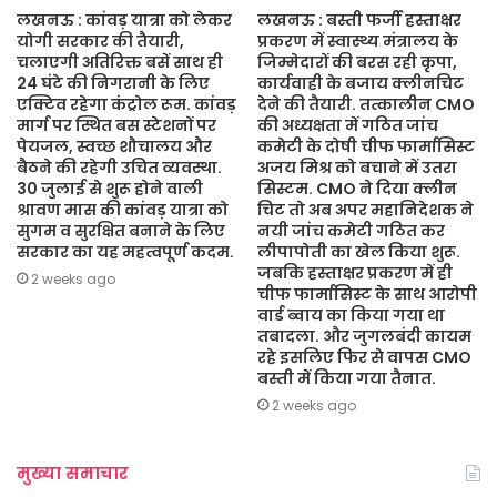
लखनऊ : कांवड़ यात्रा को लेकर
लखनऊ : बस्ती फर्जी हस्ताक्षर
योगी सरकार की तैयारी,
प्रकरण में स्वास्थ्य मंत्रालय के
चलाएगी अतिरिक्त बसें साथ ही
जिम्मेदारों की बरस रही कृपा,
24 घंटे की निगरानी के लिए
कार्यवाही के बजाय क्लीनचिट
एक्टिव रहेगा कंट्रोल रूम. कांवड़
देने की तैयारी. तत्कालीन CMO
मार्ग पर स्थित बस स्टेशनों पर
की अध्यक्षता में गठित जांच
पेयजल, स्वच्छ शौचालय और
कमेटी के दोषी चीफ फार्मासिस्ट
बैठने की रहेगी उचित व्यवस्था.
अजय मिश्र को बचाने में उतरा
30 जुलाई से शुरू होने वाली
सिस्टम. CMO ने दिया क्लीन
श्रावण मास की कांवड़ यात्रा को
चिट तो अब अपर महानिदेशक ने
सुगम व सुरक्षित बनाने के लिए
नयी जांच कमेटी गठित कर
सरकार का यह महत्वपूर्ण कदम.
लीपापोती का खेल किया शुरू.
जबकि हस्ताक्षर प्रकरण में ही
2 weeks ago
चीफ फार्मासिस्ट के साथ आरोपी
वार्ड ब्वाय का किया गया था
तबादला. और जुगलबंदी कायम
रहे इसलिए फिर से वापस CMO
बस्ती में किया गया तैनात.
2 weeks ago
मुख्या समाचार