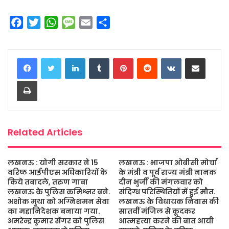
F
T
W
M
E
S
a
w
h
e
m
h
c
i
a
s
a
a
LinkedIn
Tumblr
Pinterest
Reddit
VKontakte
Share via Email
e
t
t
s
i
r
b
t
s
a
l
e
Print
o
e
A
g
o
r
p
e
k
p
Related Articles
लखनऊ : योगी सरकार ने 15
लखनऊ : भाजपा ओबीसी मोर्चा
वरिष्ठ आईपीएस अधिकारियों के
के मंत्री व पूर्व राज्य मंत्री नानक
किये तबादले, तरुण गाबा
दीन भुर्जी की मंगलवार को
लखनऊ के पुलिस कमिश्नर बने.
संदिग्ध परिस्थितियों में हुई मौत.
अशोक मुथा को अग्निशमन सेवा
लखनऊ के विधायक निवास की
का महानिदेशक बनाया गया.
सातवीं मंजिल से कूदकर
अमरेन्द्र कुमार सेंगर को पुलिस
आत्महत्या करने की बात आयी