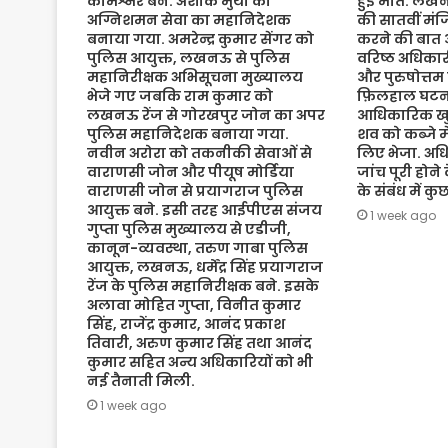
कमिश्नर बने. अशोक मुथा को
हुई मौत. लख
अग्निशमन सेवा का महानिदेशक
की सातवीं मं
बनाया गया. अमरेन्द्र कुमार सेंगर को
करने की बात 
पुलिस आयुक्त, लखनऊ से पुलिस
वरिष्ठ अधिकारी
महानिरीक्षक अभिसूचना मुख्यालय
और पुरुषोत्तम
भेजे गए जबकि राम कुमार को
फ़िलहाल घटना
लखनऊ रेंज से गोरखपुर जोन का अपर
आधिकारिक खुल
पुलिस महानिदेशक बनाया गया.
शव को कब्जे मे
नवीन अरोरा को तकनीकी सेवाओं से
लिए भेजा. अधि
वाराणसी जोन और पीयूष मोर्डिया
जांच पूरी होने
वाराणसी जोन से प्रयागराज पुलिस
के संबंध में क
आयुक्त बने. इसी तरह आईपीएस संजय
1 week ago
गुप्ता पुलिस मुख्यालय से एडीजी,
कानून-व्यवस्था, तरुण गाबा पुलिस
आयुक्त, लखनऊ, धर्मेंद्र सिंह प्रयागराज
रेंज के पुलिस महानिरीक्षक बने. इसके
अलावा मोहित गुप्ता, विनीत कुमार
सिंह, राजेंद्र कुमार, आनंद प्रकाश
तिवारी, अरुण कुमार सिंह तथा आनंद
कुमार सहित अन्य अधिकारियों को भी
नई तैनाती मिली.
1 week ago