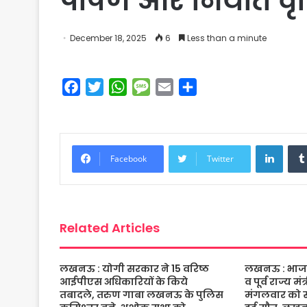
पोषण और निर्यात वृद
December 18, 2025
6
Less than a minute
F
T
W
M
E
S
a
w
h
e
m
h
c
i
a
s
a
a
e
t
t
s
i
r
Linke
b
t
s
a
l
e
Facebook
Twitter
o
e
A
g
o
r
p
e
k
p
Related Articles
लखनऊ : योगी सरकार ने 15 वरिष्ठ
लखनऊ : भाजपा 
आईपीएस अधिकारियों के किये
व पूर्व राज्य म
तबादले, तरुण गाबा लखनऊ के पुलिस
मंगलवार को संद