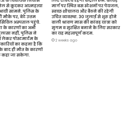
नऊ के विधायक निवास
लिए एक्टिव रहेगा कंट्रोल रूम. कांवड़
जिल से कूदकर आत्महत्या
मार्ग पर स्थित बस स्टेशनों पर पेयजल,
आयी सामने. पुलिस के
स्वच्छ शौचालय और बैठने की रहेगी
 मौके पर, बेटे उत्तम
उचित व्यवस्था. 30 जुलाई से शुरू होने
 सिविल अस्पताल पहुंचे.
वाली श्रावण मास की कांवड़ यात्रा को
 के कारणों का अभी
सुगम व सुरक्षित बनाने के लिए सरकार
ासा नहीं, पुलिस ने
का यह महत्वपूर्ण कदम.
ं लेकर पोस्टमार्टम के
2 weeks ago
कारियों का कहना है कि
 के बाद ही मौत के कारणों
ुछ कहा जा सकेगा.