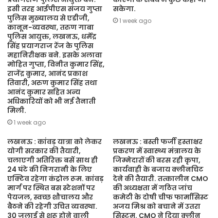
इसी तरह आईपीएस संजय गुप्ता
सकेगा.
पुलिस मुख्यालय से एडीजी,
1 week ago
कानून-व्यवस्था, तरुण गाबा
पुलिस आयुक्त, लखनऊ, धर्मेंद्र
सिंह प्रयागराज रेंज के पुलिस
महानिरीक्षक बने. इसके अलावा
मोहित गुप्ता, विनीत कुमार सिंह,
राजेंद्र कुमार, आनंद प्रकाश
तिवारी, अरुण कुमार सिंह तथा
आनंद कुमार सहित अन्य
अधिकारियों को भी नई तैनाती
मिली.
1 week ago
लखनऊ : कांवड़ यात्रा को लेकर
लखनऊ : बस्ती फर्जी हस्ताक्षर
योगी सरकार की तैयारी,
प्रकरण में स्वास्थ्य मंत्रालय के
चलाएगी अतिरिक्त बसें साथ ही
जिम्मेदारों की बरस रही कृपा,
24 घंटे की निगरानी के लिए
कार्यवाही के बजाय क्लीनचिट
एक्टिव रहेगा कंट्रोल रूम. कांवड़
देने की तैयारी. तत्कालीन CMO
मार्ग पर स्थित बस स्टेशनों पर
की अध्यक्षता में गठित जांच
पेयजल, स्वच्छ शौचालय और
कमेटी के दोषी चीफ फार्मासिस्ट
बैठने की रहेगी उचित व्यवस्था.
अजय मिश्र को बचाने में उतरा
30 जुलाई से शुरू होने वाली
सिस्टम. CMO ने दिया क्लीन