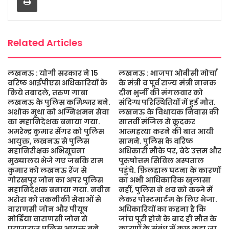
o
r
p
e
k
p
Related Articles
लखनऊ : योगी सरकार ने 15
लखनऊ : भाजपा ओबीसी मोर्चा
वरिष्ठ आईपीएस अधिकारियों के
के मंत्री व पूर्व राज्य मंत्री नानक
किये तबादले, तरुण गाबा
दीन भुर्जी की मंगलवार को
लखनऊ के पुलिस कमिश्नर बने.
संदिग्ध परिस्थितियों में हुई मौत.
अशोक मुथा को अग्निशमन सेवा
लखनऊ के विधायक निवास की
का महानिदेशक बनाया गया.
सातवीं मंजिल से कूदकर
अमरेन्द्र कुमार सेंगर को पुलिस
आत्महत्या करने की बात आयी
आयुक्त, लखनऊ से पुलिस
सामने. पुलिस के वरिष्ठ
महानिरीक्षक अभिसूचना
अधिकारी मौके पर, बेटे उत्तम और
मुख्यालय भेजे गए जबकि राम
पुरुषोत्तम सिविल अस्पताल
कुमार को लखनऊ रेंज से
पहुंचे. फ़िलहाल घटना के कारणों
गोरखपुर जोन का अपर पुलिस
का अभी आधिकारिक खुलासा
महानिदेशक बनाया गया. नवीन
नहीं, पुलिस ने शव को कब्जे में
अरोरा को तकनीकी सेवाओं से
लेकर पोस्टमार्टम के लिए भेजा.
वाराणसी जोन और पीयूष
अधिकारियों का कहना है कि
मोर्डिया वाराणसी जोन से
जांच पूरी होने के बाद ही मौत के
प्रयागराज पुलिस आयुक्त बने.
कारणों के संबंध में कुछ कहा जा