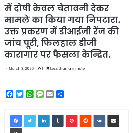
में दोषी केवल चेतावनी देकर
मामले का किया गया निपटारा.
उक्त प्रकरण में डीआईजी रेंज की
जांच पूरी, फिलहाल डीजी
कारागार पर फैसला केन्द्रित.
March 3, 2026
1
Less than a minute
F
T
W
M
E
S
a
w
h
e
m
h
c
i
a
s
a
a
LinkedIn
Tumblr
Pinterest
Reddit
VKontakte
Share via Email
e
t
t
s
i
r
b
t
s
a
l
e
Print
o
e
A
g