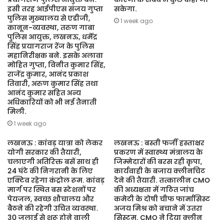
इसी तरह आईपीएस संजय गुप्ता
सकेगा.
पुलिस मुख्यालय से एडीजी,
1 week ago
कानून-व्यवस्था, तरुण गाबा
पुलिस आयुक्त, लखनऊ, धर्मेंद्र
सिंह प्रयागराज रेंज के पुलिस
महानिरीक्षक बने. इसके अलावा
मोहित गुप्ता, विनीत कुमार सिंह,
राजेंद्र कुमार, आनंद प्रकाश
तिवारी, अरुण कुमार सिंह तथा
आनंद कुमार सहित अन्य
अधिकारियों को भी नई तैनाती
मिली.
1 week ago
लखनऊ : कांवड़ यात्रा को लेकर
लखनऊ : बस्ती फर्जी हस्ताक्षर
योगी सरकार की तैयारी,
प्रकरण में स्वास्थ्य मंत्रालय के
चलाएगी अतिरिक्त बसें साथ ही
जिम्मेदारों की बरस रही कृपा,
24 घंटे की निगरानी के लिए
कार्यवाही के बजाय क्लीनचिट
एक्टिव रहेगा कंट्रोल रूम. कांवड़
देने की तैयारी. तत्कालीन CMO
मार्ग पर स्थित बस स्टेशनों पर
की अध्यक्षता में गठित जांच
पेयजल, स्वच्छ शौचालय और
कमेटी के दोषी चीफ फार्मासिस्ट
बैठने की रहेगी उचित व्यवस्था.
अजय मिश्र को बचाने में उतरा
30 जुलाई से शुरू होने वाली
सिस्टम. CMO ने दिया क्लीन