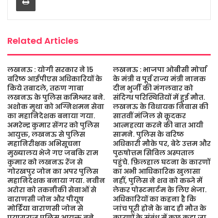
o
r
p
e
k
p
Related Articles
लखनऊ : योगी सरकार ने 15
लखनऊ : भाजपा ओबीसी मोर्चा
वरिष्ठ आईपीएस अधिकारियों के
के मंत्री व पूर्व राज्य मंत्री नानक
किये तबादले, तरुण गाबा
दीन भुर्जी की मंगलवार को
लखनऊ के पुलिस कमिश्नर बने.
संदिग्ध परिस्थितियों में हुई मौत.
अशोक मुथा को अग्निशमन सेवा
लखनऊ के विधायक निवास की
का महानिदेशक बनाया गया.
सातवीं मंजिल से कूदकर
अमरेन्द्र कुमार सेंगर को पुलिस
आत्महत्या करने की बात आयी
आयुक्त, लखनऊ से पुलिस
सामने. पुलिस के वरिष्ठ
महानिरीक्षक अभिसूचना
अधिकारी मौके पर, बेटे उत्तम और
मुख्यालय भेजे गए जबकि राम
पुरुषोत्तम सिविल अस्पताल
कुमार को लखनऊ रेंज से
पहुंचे. फ़िलहाल घटना के कारणों
गोरखपुर जोन का अपर पुलिस
का अभी आधिकारिक खुलासा
महानिदेशक बनाया गया. नवीन
नहीं, पुलिस ने शव को कब्जे में
अरोरा को तकनीकी सेवाओं से
लेकर पोस्टमार्टम के लिए भेजा.
वाराणसी जोन और पीयूष
अधिकारियों का कहना है कि
मोर्डिया वाराणसी जोन से
जांच पूरी होने के बाद ही मौत के
प्रयागराज पुलिस आयुक्त बने.
कारणों के संबंध में कुछ कहा जा