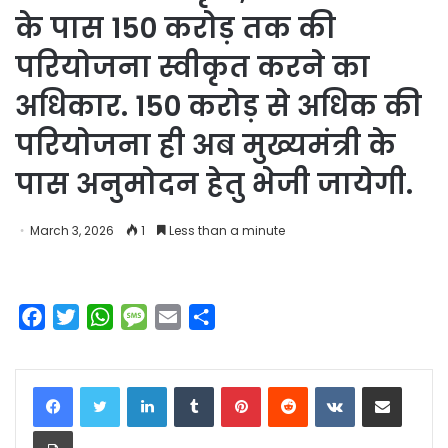
के पास 150 करोड़ तक की
परियोजना स्वीकृत करने का
अधिकार. 150 करोड़ से अधिक की
परियोजना ही अब मुख्यमंत्री के
पास अनुमोदन हेतु भेजी जायेगी.
March 3, 2026
1
Less than a minute
F
T
W
M
E
S
a
w
h
e
m
h
c
i
a
s
a
a
LinkedIn
Tumblr
Pinterest
Reddit
VKontakte
Share via Email
e
t
t
s
i
r
b
t
s
a
l
e
Print
o
e
A
g