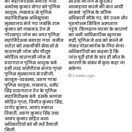
का महानिदेशक बनाया गया.
सातवीं मंजिल से कूदकर
अमरेन्द्र कुमार सेंगर को पुलिस
आत्महत्या करने की बात आयी
आयुक्त, लखनऊ से पुलिस
सामने. पुलिस के वरिष्ठ
महानिरीक्षक अभिसूचना
अधिकारी मौके पर, बेटे उत्तम और
मुख्यालय भेजे गए जबकि राम
पुरुषोत्तम सिविल अस्पताल
कुमार को लखनऊ रेंज से
पहुंचे. फ़िलहाल घटना के कारणों
गोरखपुर जोन का अपर पुलिस
का अभी आधिकारिक खुलासा
महानिदेशक बनाया गया. नवीन
नहीं, पुलिस ने शव को कब्जे में
अरोरा को तकनीकी सेवाओं से
लेकर पोस्टमार्टम के लिए भेजा.
वाराणसी जोन और पीयूष
अधिकारियों का कहना है कि
मोर्डिया वाराणसी जोन से
जांच पूरी होने के बाद ही मौत के
प्रयागराज पुलिस आयुक्त बने.
कारणों के संबंध में कुछ कहा जा
इसी तरह आईपीएस संजय गुप्ता
सकेगा.
पुलिस मुख्यालय से एडीजी,
2 weeks ago
कानून-व्यवस्था, तरुण गाबा
पुलिस आयुक्त, लखनऊ, धर्मेंद्र
सिंह प्रयागराज रेंज के पुलिस
महानिरीक्षक बने. इसके अलावा
मोहित गुप्ता, विनीत कुमार सिंह,
राजेंद्र कुमार, आनंद प्रकाश
तिवारी, अरुण कुमार सिंह तथा
आनंद कुमार सहित अन्य
अधिकारियों को भी नई तैनाती
मिली.