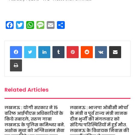
F
T
W
M
E
S
a
w
h
e
m
h
c
i
a
s
a
a
LinkedIn
Tumblr
Pinterest
Reddit
VKontakte
Share via Email
e
t
t
s
i
r
b
t
s
a
l
e
Print
o
e
A
g
o
r
p
e
k
p
Related Articles
लखनऊ : योगी सरकार ने 15
लखनऊ : भाजपा ओबीसी मोर्चा
वरिष्ठ आईपीएस अधिकारियों के
के मंत्री व पूर्व राज्य मंत्री नानक
किये तबादले, तरुण गाबा
दीन भुर्जी की मंगलवार को
लखनऊ के पुलिस कमिश्नर बने.
संदिग्ध परिस्थितियों में हुई मौत.
अशोक मुथा को अग्निशमन सेवा
लखनऊ के विधायक निवास की