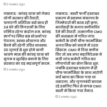
2 weeks ago
लखनऊ : कांवड़ यात्रा को लेकर
लखनऊ : बस्ती फर्जी हस्ताक्षर
योगी सरकार की तैयारी,
प्रकरण में स्वास्थ्य मंत्रालय के
चलाएगी अतिरिक्त बसें साथ ही
जिम्मेदारों की बरस रही कृपा,
24 घंटे की निगरानी के लिए
कार्यवाही के बजाय क्लीनचिट
एक्टिव रहेगा कंट्रोल रूम. कांवड़
देने की तैयारी. तत्कालीन CMO
मार्ग पर स्थित बस स्टेशनों पर
की अध्यक्षता में गठित जांच
पेयजल, स्वच्छ शौचालय और
कमेटी के दोषी चीफ फार्मासिस्ट
बैठने की रहेगी उचित व्यवस्था.
अजय मिश्र को बचाने में उतरा
30 जुलाई से शुरू होने वाली
सिस्टम. CMO ने दिया क्लीन
श्रावण मास की कांवड़ यात्रा को
चिट तो अब अपर महानिदेशक ने
सुगम व सुरक्षित बनाने के लिए
नयी जांच कमेटी गठित कर
सरकार का यह महत्वपूर्ण कदम.
लीपापोती का खेल किया शुरू.
जबकि हस्ताक्षर प्रकरण में ही
2 weeks ago
चीफ फार्मासिस्ट के साथ आरोपी
वार्ड ब्वाय का किया गया था
तबादला. और जुगलबंदी कायम
रहे इसलिए फिर से वापस CMO
बस्ती में किया गया तैनात.
2 weeks ago