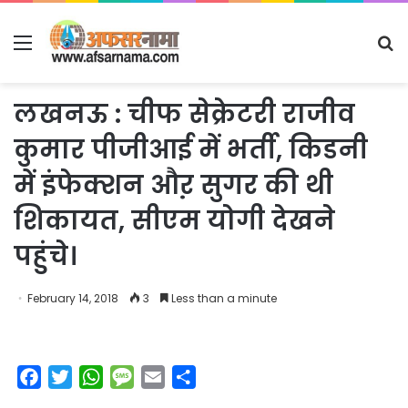
Menu
S
fo
लखनऊ : चीफ सेक्रेटरी राजीव
कुमार पीजीआई में भर्ती, किडनी
में इंफेक्शन औऱ सुगर की थी
शिकायत, सीएम योगी देखने
पहुंचे।
February 14, 2018
3
Less than a minute
F
T
W
M
E
S
a
w
h
e
m
h