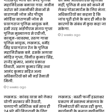
गोरखपुर जोन का अपर पुलिस
का अभी आधिकारिक खुलासा
महानिदेशक बनाया गया. नवीन
नहीं, पुलिस ने शव को कब्जे में
अरोरा को तकनीकी सेवाओं से
लेकर पोस्टमार्टम के लिए भेजा.
वाराणसी जोन और पीयूष
अधिकारियों का कहना है कि
मोर्डिया वाराणसी जोन से
जांच पूरी होने के बाद ही मौत के
प्रयागराज पुलिस आयुक्त बने.
कारणों के संबंध में कुछ कहा जा
इसी तरह आईपीएस संजय गुप्ता
सकेगा.
पुलिस मुख्यालय से एडीजी,
2 weeks ago
कानून-व्यवस्था, तरुण गाबा
पुलिस आयुक्त, लखनऊ, धर्मेंद्र
सिंह प्रयागराज रेंज के पुलिस
महानिरीक्षक बने. इसके अलावा
मोहित गुप्ता, विनीत कुमार सिंह,
राजेंद्र कुमार, आनंद प्रकाश
तिवारी, अरुण कुमार सिंह तथा
आनंद कुमार सहित अन्य
अधिकारियों को भी नई तैनाती
मिली.
2 weeks ago
लखनऊ : कांवड़ यात्रा को लेकर
लखनऊ : बस्ती फर्जी हस्ताक्षर
योगी सरकार की तैयारी,
प्रकरण में स्वास्थ्य मंत्रालय के
चलाएगी अतिरिक्त बसें साथ ही
जिम्मेदारों की बरस रही कृपा,
24 घंटे की निगरानी के लिए
कार्यवाही के बजाय क्लीनचिट