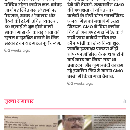
एक्टिव रहेगा कंट्रोल रूम. कांवड़
देने की तैयारी. तत्कालीन CMO
मार्ग पर स्थित बस स्टेशनों पर
की अध्यक्षता में गठित जांच
पेयजल, स्वच्छ शौचालय और
कमेटी के दोषी चीफ फार्मासिस्ट
बैठने की रहेगी उचित व्यवस्था.
अजय मिश्र को बचाने में उतरा
30 जुलाई से शुरू होने वाली
सिस्टम. CMO ने दिया क्लीन
श्रावण मास की कांवड़ यात्रा को
चिट तो अब अपर महानिदेशक ने
सुगम व सुरक्षित बनाने के लिए
नयी जांच कमेटी गठित कर
सरकार का यह महत्वपूर्ण कदम.
लीपापोती का खेल किया शुरू.
जबकि हस्ताक्षर प्रकरण में ही
2 weeks ago
चीफ फार्मासिस्ट के साथ आरोपी
वार्ड ब्वाय का किया गया था
तबादला. और जुगलबंदी कायम
रहे इसलिए फिर से वापस CMO
बस्ती में किया गया तैनात.
2 weeks ago
मुख्या समाचार