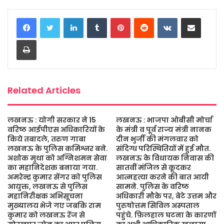
c
i
a
s
a
a
LinkedIn
Tumblr
Pinterest
Reddit
VKontakte
Share via Email
e
t
t
s
i
r
b
t
s
a
l
e
Print
o
e
A
g
o
r
p
e
k
p
Related Articles
लखनऊ : योगी सरकार ने 15
लखनऊ : भाजपा ओबीसी मोर्चा
वरिष्ठ आईपीएस अधिकारियों के
के मंत्री व पूर्व राज्य मंत्री नानक
किये तबादले, तरुण गाबा
दीन भुर्जी की मंगलवार को
लखनऊ के पुलिस कमिश्नर बने.
संदिग्ध परिस्थितियों में हुई मौत.
अशोक मुथा को अग्निशमन सेवा
लखनऊ के विधायक निवास की
का महानिदेशक बनाया गया.
सातवीं मंजिल से कूदकर
अमरेन्द्र कुमार सेंगर को पुलिस
आत्महत्या करने की बात आयी
आयुक्त, लखनऊ से पुलिस
सामने. पुलिस के वरिष्ठ
महानिरीक्षक अभिसूचना
अधिकारी मौके पर, बेटे उत्तम और
मुख्यालय भेजे गए जबकि राम
पुरुषोत्तम सिविल अस्पताल
कुमार को लखनऊ रेंज से
पहुंचे. फ़िलहाल घटना के कारणों