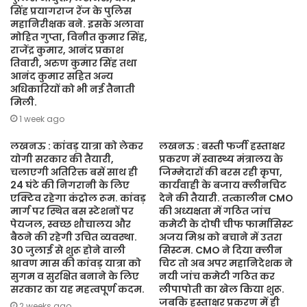
सिंह प्रयागराज रेंज के पुलिस
महानिरीक्षक बने. इसके अलावा
मोहित गुप्ता, विनीत कुमार सिंह,
राजेंद्र कुमार, आनंद प्रकाश
तिवारी, अरुण कुमार सिंह तथा
आनंद कुमार सहित अन्य
अधिकारियों को भी नई तैनाती
मिली.
1 week ago
लखनऊ : कांवड़ यात्रा को लेकर
लखनऊ : बस्ती फर्जी हस्ताक्षर
योगी सरकार की तैयारी,
प्रकरण में स्वास्थ्य मंत्रालय के
चलाएगी अतिरिक्त बसें साथ ही
जिम्मेदारों की बरस रही कृपा,
24 घंटे की निगरानी के लिए
कार्यवाही के बजाय क्लीनचिट
एक्टिव रहेगा कंट्रोल रूम. कांवड़
देने की तैयारी. तत्कालीन CMO
मार्ग पर स्थित बस स्टेशनों पर
की अध्यक्षता में गठित जांच
पेयजल, स्वच्छ शौचालय और
कमेटी के दोषी चीफ फार्मासिस्ट
बैठने की रहेगी उचित व्यवस्था.
अजय मिश्र को बचाने में उतरा
30 जुलाई से शुरू होने वाली
सिस्टम. CMO ने दिया क्लीन
श्रावण मास की कांवड़ यात्रा को
चिट तो अब अपर महानिदेशक ने
सुगम व सुरक्षित बनाने के लिए
नयी जांच कमेटी गठित कर
सरकार का यह महत्वपूर्ण कदम.
लीपापोती का खेल किया शुरू.
जबकि हस्ताक्षर प्रकरण में ही
2 weeks ago