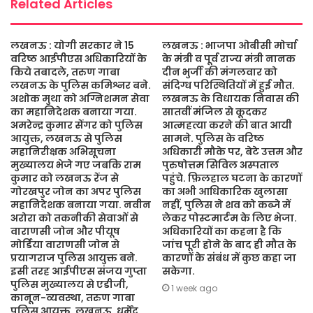
Related Articles
लखनऊ : योगी सरकार ने 15
लखनऊ : भाजपा ओबीसी मोर्चा
वरिष्ठ आईपीएस अधिकारियों के
के मंत्री व पूर्व राज्य मंत्री नानक
किये तबादले, तरुण गाबा
दीन भुर्जी की मंगलवार को
लखनऊ के पुलिस कमिश्नर बने.
संदिग्ध परिस्थितियों में हुई मौत.
अशोक मुथा को अग्निशमन सेवा
लखनऊ के विधायक निवास की
का महानिदेशक बनाया गया.
सातवीं मंजिल से कूदकर
अमरेन्द्र कुमार सेंगर को पुलिस
आत्महत्या करने की बात आयी
आयुक्त, लखनऊ से पुलिस
सामने. पुलिस के वरिष्ठ
महानिरीक्षक अभिसूचना
अधिकारी मौके पर, बेटे उत्तम और
मुख्यालय भेजे गए जबकि राम
पुरुषोत्तम सिविल अस्पताल
कुमार को लखनऊ रेंज से
पहुंचे. फ़िलहाल घटना के कारणों
गोरखपुर जोन का अपर पुलिस
का अभी आधिकारिक खुलासा
महानिदेशक बनाया गया. नवीन
नहीं, पुलिस ने शव को कब्जे में
अरोरा को तकनीकी सेवाओं से
लेकर पोस्टमार्टम के लिए भेजा.
वाराणसी जोन और पीयूष
अधिकारियों का कहना है कि
मोर्डिया वाराणसी जोन से
जांच पूरी होने के बाद ही मौत के
प्रयागराज पुलिस आयुक्त बने.
कारणों के संबंध में कुछ कहा जा
इसी तरह आईपीएस संजय गुप्ता
सकेगा.
पुलिस मुख्यालय से एडीजी,
1 week ago
कानून-व्यवस्था, तरुण गाबा
पुलिस आयुक्त, लखनऊ, धर्मेंद्र