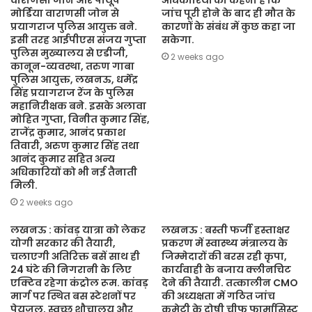
वाराणसी जोन और पीयूष
अधिकारियों का कहना है कि
मोर्डिया वाराणसी जोन से
जांच पूरी होने के बाद ही मौत के
प्रयागराज पुलिस आयुक्त बने.
कारणों के संबंध में कुछ कहा जा
इसी तरह आईपीएस संजय गुप्ता
सकेगा.
पुलिस मुख्यालय से एडीजी,
2 weeks ago
कानून-व्यवस्था, तरुण गाबा
पुलिस आयुक्त, लखनऊ, धर्मेंद्र
सिंह प्रयागराज रेंज के पुलिस
महानिरीक्षक बने. इसके अलावा
मोहित गुप्ता, विनीत कुमार सिंह,
राजेंद्र कुमार, आनंद प्रकाश
तिवारी, अरुण कुमार सिंह तथा
आनंद कुमार सहित अन्य
अधिकारियों को भी नई तैनाती
मिली.
2 weeks ago
लखनऊ : कांवड़ यात्रा को लेकर
लखनऊ : बस्ती फर्जी हस्ताक्षर
योगी सरकार की तैयारी,
प्रकरण में स्वास्थ्य मंत्रालय के
चलाएगी अतिरिक्त बसें साथ ही
जिम्मेदारों की बरस रही कृपा,
24 घंटे की निगरानी के लिए
कार्यवाही के बजाय क्लीनचिट
एक्टिव रहेगा कंट्रोल रूम. कांवड़
देने की तैयारी. तत्कालीन CMO
मार्ग पर स्थित बस स्टेशनों पर
की अध्यक्षता में गठित जांच
पेयजल, स्वच्छ शौचालय और
कमेटी के दोषी चीफ फार्मासिस्ट