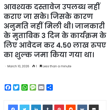
आवश्यक दस्तावेज उपलब्ध नहीं
कराए जा सके। जिसके कारण
अनुमति नहीं मिली थी। जानकारी
के मुताबिक 3 दिन के कार्यक्रम के
लिए आवेदन कर 4.50 लाख रुपए
का शुल्क जमा किया गया था।
March 10, 2026
1
Less than a minute
F
T
W
M
E
S
a
w
h
e
m
h
c
i
a
s
a
a
LinkedIn
Tumblr
Pinterest
Reddit
VKontakte
Share via Email
e
t
t
s
i
r