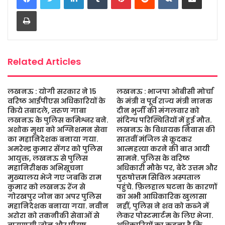
b
t
s
a
l
e
Print
o
e
A
g
o
r
p
e
k
p
Related Articles
लखनऊ : योगी सरकार ने 15
लखनऊ : भाजपा ओबीसी मोर्चा
वरिष्ठ आईपीएस अधिकारियों के
के मंत्री व पूर्व राज्य मंत्री नानक
किये तबादले, तरुण गाबा
दीन भुर्जी की मंगलवार को
लखनऊ के पुलिस कमिश्नर बने.
संदिग्ध परिस्थितियों में हुई मौत.
अशोक मुथा को अग्निशमन सेवा
लखनऊ के विधायक निवास की
का महानिदेशक बनाया गया.
सातवीं मंजिल से कूदकर
अमरेन्द्र कुमार सेंगर को पुलिस
आत्महत्या करने की बात आयी
आयुक्त, लखनऊ से पुलिस
सामने. पुलिस के वरिष्ठ
महानिरीक्षक अभिसूचना
अधिकारी मौके पर, बेटे उत्तम और
मुख्यालय भेजे गए जबकि राम
पुरुषोत्तम सिविल अस्पताल
कुमार को लखनऊ रेंज से
पहुंचे. फ़िलहाल घटना के कारणों
गोरखपुर जोन का अपर पुलिस
का अभी आधिकारिक खुलासा
महानिदेशक बनाया गया. नवीन
नहीं, पुलिस ने शव को कब्जे में
अरोरा को तकनीकी सेवाओं से
लेकर पोस्टमार्टम के लिए भेजा.